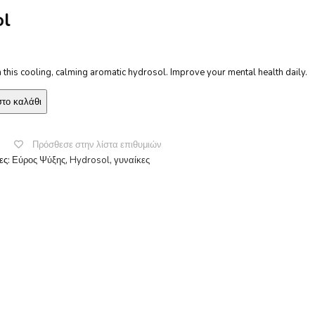
ol
h this cooling, calming aromatic hydrosol. Improve your mental health daily.
το καλάθι
Πρόσθεσε στην λίστα επιθυμιών
ες:
Εύρος Ψύξης
,
Hydrosol
,
γυναίκες
sApp
ssenger
Μοιραστείτε