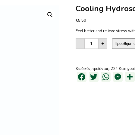
Cooling Hydros
€
5.50
Feel better and relieve stress wit
Cooling
Hydrosol
-
+
Προσθήκη σ
ποσότητα
Κωδικός προϊόντος:
224
Κατηγορί
Facebook
Twitter
What
Me