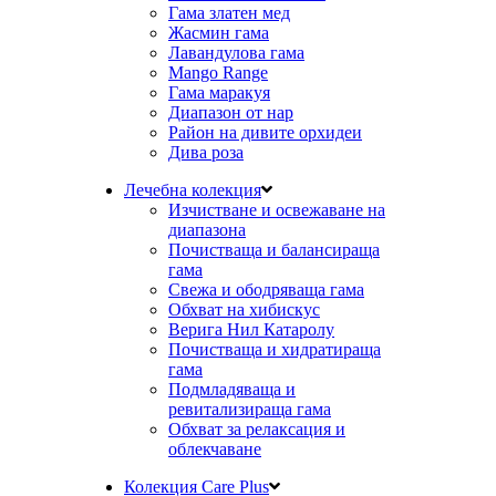
Гама златен мед
Жасмин гама
Лавандулова гама
Mango Range
Гама маракуя
Диапазон от нар
Район на дивите орхидеи
Дива роза
Лечебна колекция
Изчистване и освежаване на
диапазона
Почистваща и балансираща
гама
Свежа и ободряваща гама
Обхват на хибискус
Верига Нил Катаролу
Почистваща и хидратираща
гама
Подмладяваща и
ревитализираща гама
Обхват за релаксация и
облекчаване
Колекция Care Plus