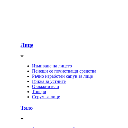
Лице
Измиване на лицето
Пенещи се почистващи средства
Ръчно изработен сапун за лице
Грижа за устните
Овлажнители
Тонери
Серум за лице
Тяло