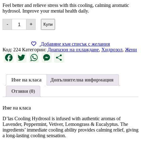
Feel better and relieve stress with this cooling, calming aromatic
hydrosol. Improve your mental health daily.
количество
-
+
Купи
за
Cooling
Hydrosol
Добавяне към списък с желания
Код:
224
Категории:
Диапазон на охлаждане
,
Хидрозол
,
Жени
Facebook
Twitter
WhatsApp
Messenger
Share
Име на класа
Допълнителна информация
Отзиви (0)
Име на класа
D’las Cooling Hydrosol is infused with authentic aromas of
Lavender, Peppermint, Vetiver, Lemongrass & Eucalyptus. The
ingredients’ immediate cooling ability provides calming relief, giving
a long-lasting cooling sensation.