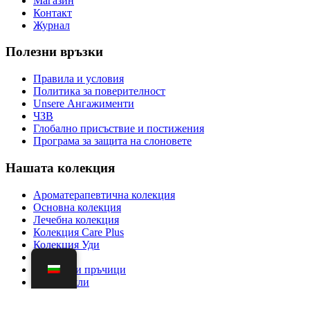
Магазин
Контакт
Журнал
Полезни връзки
Правила и условия
Политика за поверителност
Unsere Ангажименти
ЧЗВ
Глобално присъствие и постижения
Програма за защита на слоновете
Нашата колекция
Ароматерапевтична колекция
Основна колекция
Лечебна колекция
Колекция Care Plus
Колекция Уди
Аромати
Ароматни пръчици
Новодошли
Правила и условия
|
Политика за поверителност