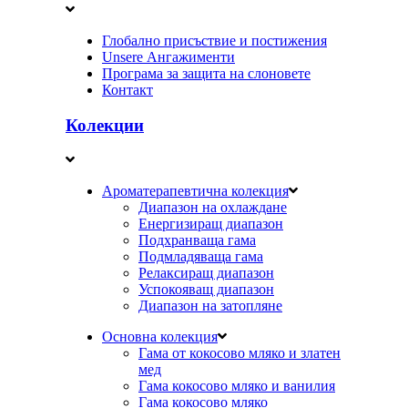
Глобално присъствие и постижения
Unsere Ангажименти
Програма за защита на слоновете
Контакт
Колекции
Ароматерапевтична колекция
Диапазон на охлаждане
Енергизиращ диапазон
Подхранваща гама
Подмладяваща гама
Релаксиращ диапазон
Успокояващ диапазон
Диапазон на затопляне
Основна колекция
Гама от кокосово мляко и златен
мед
Гама кокосово мляко и ванилия
Гама кокосово мляко