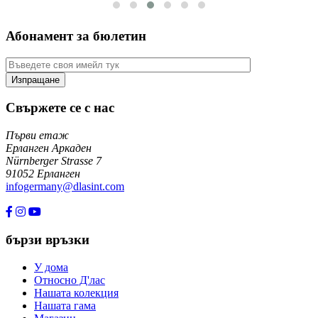
Абонамент за бюлетин
Свържете се с нас
Първи етаж
Ерланген Аркаден
Nürnberger Strasse 7
91052 Ерланген
infogermany@dlasint.com
+49 176 80464200
бързи връзки
У дома
Относно Д'лас
Нашата колекция
Нашата гама