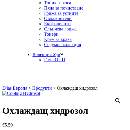
Тоник за коса
Пяна за почистване
Грижа за устните
Овлажнители
Ексфолианти
Слънчева грижа
Тонери
Крем за крака
Серумна колекция
Колекция Уди
Гама OUD
D'las Европа
>
Продукти
>
Охлаждащ хидрозол
Охлаждащ хидрозол
€
5.50