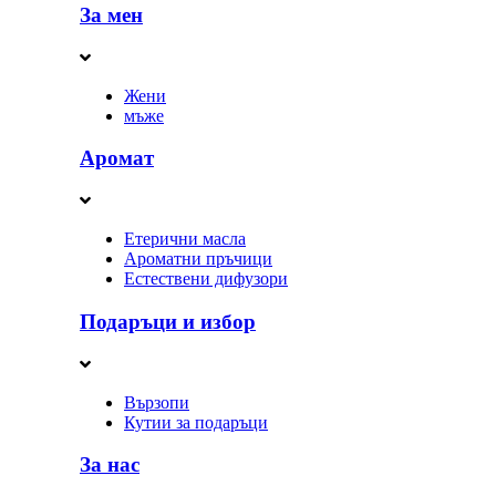
За мен
Жени
мъже
Аромат
Етерични масла
Ароматни пръчици
Естествени дифузори
Подаръци и избор
Вързопи
Кутии за подаръци
За нас