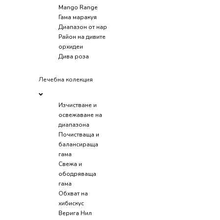
Mango Range
Гама маракуя
Диапазон от нар
Район на дивите
орхидеи
Дива роза
Лечебна колекция
Изчистване и
освежаване на
диапазона
Почистваща и
балансираща
гама
Свежа и
ободряваща
гама
Обхват на
хибискус
Верига Нил