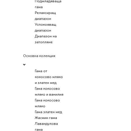
Подмладяваща
гама
Релаксиращ
диапазон
Успокояващ
диапазон
Диапазон на
затопляне
Основна колекция
Гама от
кокосово мляко
и златен мед
Гама кокосово
мляко и ванилия
Гама кокосово
мляко
Гама златен мед
Жасмин гама
Лавандулова
гама