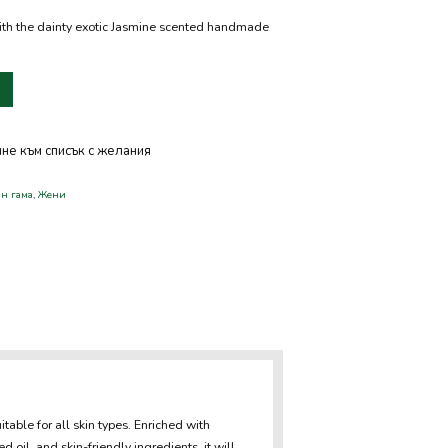
with the dainty exotic Jasmine scented handmade
не към списък с желания
н гама
,
Жени
sApp
ssenger
Share
able for all skin types. Enriched with
d oil, and skin-friendly ingredients, it will