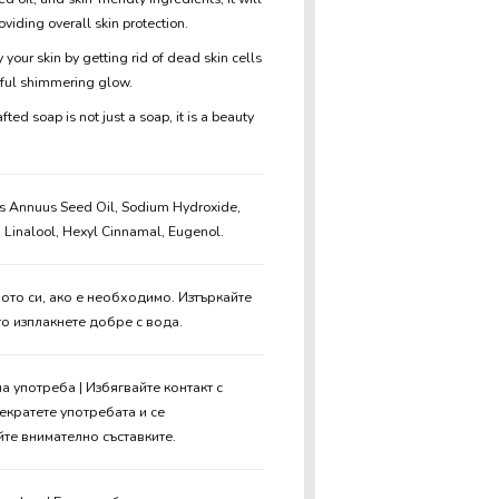
oviding overall skin protection.
 your skin by getting rid of dead skin cells
tiful shimmering glow.
ed soap is not just a soap, it is a beauty
us Annuus Seed Oil, Sodium Hydroxide,
 Linalool, Hexyl Cinnamal, Eugenol.
ото си, ако е необходимо. Изтъркайте
то изплакнете добре с вода.
на употреба | Избягвайте контакт с
рекратете употребата и се
йте внимателно съставките.