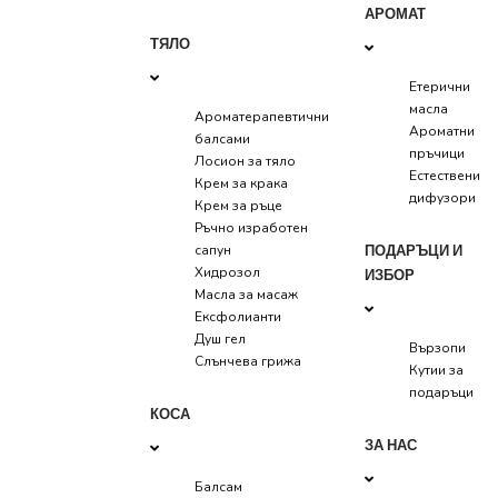
АРОМАТ
ТЯЛО
Етерични
масла
Ароматерапевтични
Ароматни
балсами
пръчици
Лосион за тяло
Естествени
Крем за крака
дифузори
Крем за ръце
Ръчно изработен
ПОДАРЪЦИ И
сапун
Хидрозол
ИЗБОР
Масла за масаж
Ексфолианти
Душ гел
Вързопи
Слънчева грижа
Кутии за
подаръци
КОСА
ЗА НАС
Балсам