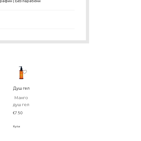
арафин | Без парабени
Душ гел
Манго
душ гел
€
7.50
Купи