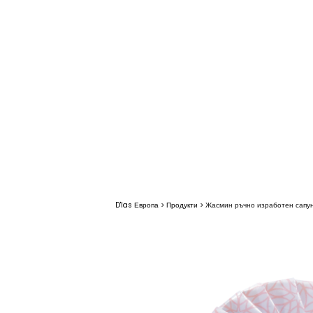
D'las Европа
>
Продукти
>
Жасмин ръчно изработен сапу