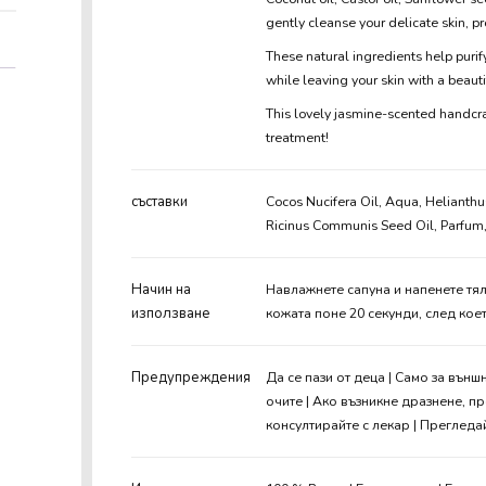
gently cleanse your delicate skin, pr
These natural ingredients help purify
while leaving your skin with a beau
This lovely jasmine-scented handcraft
treatment!
съставки
Cocos Nucifera Oil, Aqua, Helianth
Ricinus Communis Seed Oil, Parfum,
Начин на
Навлажнете сапуна и напенете тял
използване
кожата поне 20 секунди, след кое
Предупреждения
Да се пази от деца | Само за външ
очите | Ако възникне дразнене, п
консултирайте с лекар | Прегледа