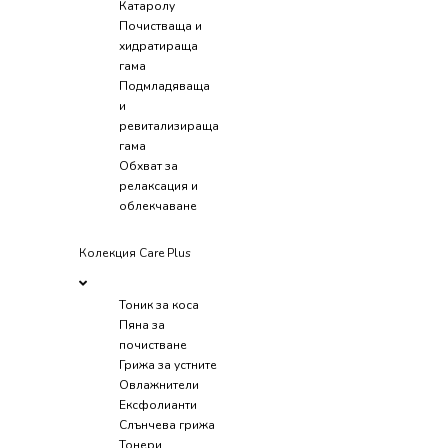
Катаролу
Почистваща и
хидратираща
гама
Подмладяваща
и
ревитализираща
гама
Обхват за
релаксация и
облекчаване
Колекция Care Plus
Тоник за коса
Пяна за
почистване
Грижа за устните
Овлажнители
Ексфолианти
Слънчева грижа
Тонери