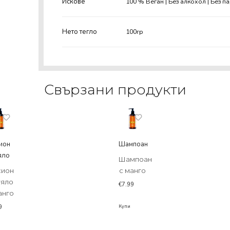
Искове
100 % Веган | Без алкохол | Без п
Нето тегло
100гр
Свързани продукти
ион
Шампоан
тяло
Шампоан
сион
с манго
тяло
€
7.99
анго
Купи
9