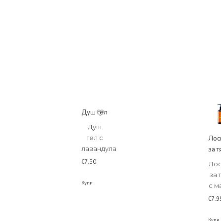
Душ гел
Душ
гел с
Лос
лавандула
за 
€
7.50
Ло
за 
Купи
с м
€
7.9
Купи