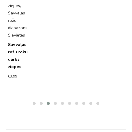
ziepes
,
z
Savvaļas
S
rožu
R
diapazons
,
k
Sievietes
p
Savvaļas
z
rožu roku
€
darbs
ziepes
€
3.99