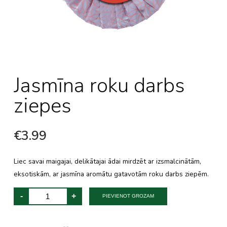
Jasmīna roku darbs
ziepes
€
3.99
Liec savai maigajai, delikātajai ādai mirdzēt ar izsmalcinātām,
eksotiskām, ar jasmīna aromātu gatavotām roku darbs ziepēm.
Jasmine
-
+
Handmade
PIEVIENOT GROZAM
Soap
daudzums