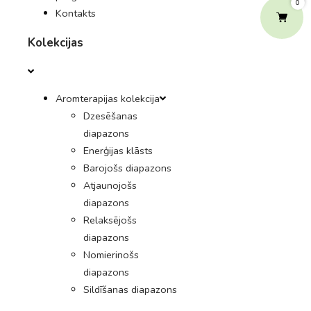
0
Kontakts
Kolekcijas
Aromterapijas kolekcija
Dzesēšanas
diapazons
Enerģijas klāsts
Barojošs diapazons
Atjaunojošs
diapazons
Relaksējošs
diapazons
Nomierinošs
diapazons
Sildīšanas diapazons