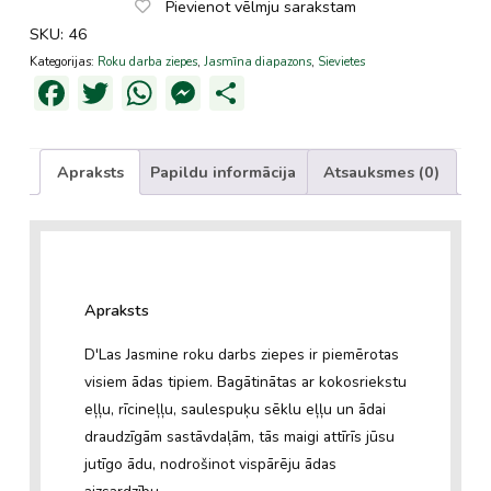
Pievienot vēlmju sarakstam
SKU:
46
Kategorijas:
Roku darba ziepes
,
Jasmīna diapazons
,
Sievietes
Facebook
Twitter
WhatsApp
Messenger
Share
Apraksts
Papildu informācija
Atsauksmes (0)
Apraksts
D'Las Jasmine roku darbs ziepes ir piemērotas
visiem ādas tipiem. Bagātinātas ar kokosriekstu
eļļu, rīcineļļu, saulespuķu sēklu eļļu un ādai
draudzīgām sastāvdaļām, tās maigi attīrīs jūsu
jutīgo ādu, nodrošinot vispārēju ādas