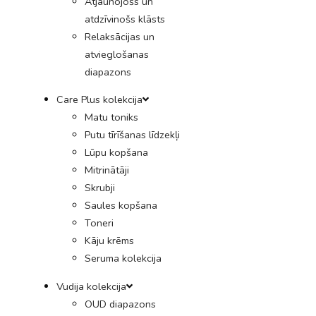
Atjaunojošs un
atdzīvinošs klāsts
Relaksācijas un
atvieglošanas
diapazons
Care Plus kolekcija
Matu toniks
Putu tīrīšanas līdzekļi
Lūpu kopšana
Mitrinātāji
Skrubji
Saules kopšana
Toneri
Kāju krēms
Seruma kolekcija
Vudija kolekcija
OUD diapazons