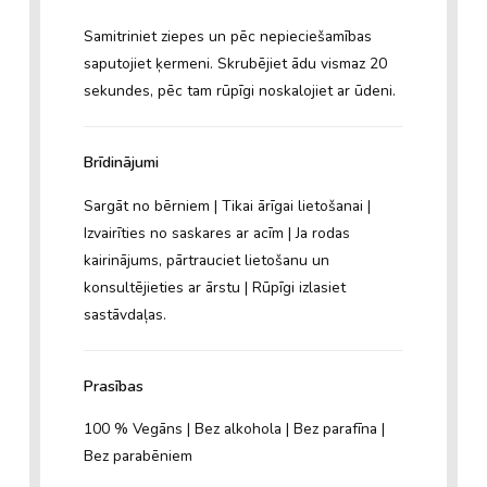
Samitriniet ziepes un pēc nepieciešamības
saputojiet ķermeni. Skrubējiet ādu vismaz 20
sekundes, pēc tam rūpīgi noskalojiet ar ūdeni.
Brīdinājumi
Sargāt no bērniem | Tikai ārīgai lietošanai |
Izvairīties no saskares ar acīm | Ja rodas
kairinājums, pārtrauciet lietošanu un
konsultējieties ar ārstu | Rūpīgi izlasiet
sastāvdaļas.
Prasības
100 % Vegāns | Bez alkohola | Bez parafīna |
Bez parabēniem