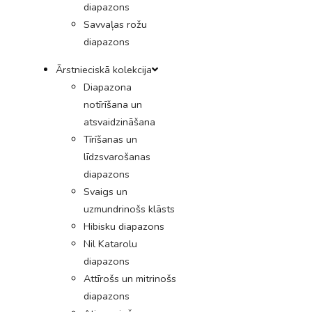
diapazons
Savvaļas rožu
diapazons
Ārstnieciskā kolekcija
Diapazona
notīrīšana un
atsvaidzināšana
Tīrīšanas un
līdzsvarošanas
diapazons
Svaigs un
uzmundrinošs klāsts
Hibisku diapazons
Nil Katarolu
diapazons
Attīrošs un mitrinošs
diapazons