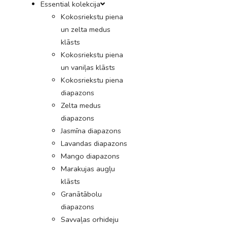
Essential kolekcija
Kokosriekstu piena
un zelta medus
klāsts
Kokosriekstu piena
un vaniļas klāsts
Kokosriekstu piena
diapazons
Zelta medus
diapazons
Jasmīna diapazons
Lavandas diapazons
Mango diapazons
Marakujas augļu
klāsts
Granātābolu
diapazons
Savvaļas orhideju