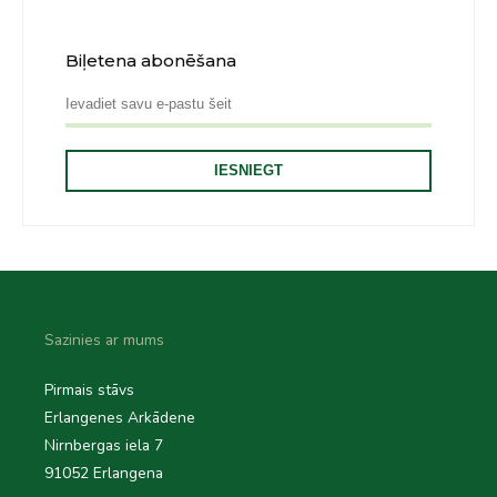
Biļetena abonēšana
Sazinies ar mums
Pirmais stāvs
Erlangenes Arkādene
Nirnbergas iela 7
91052 Erlangena