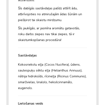
aizsardzību.
Šīs dabīgās sastāvdaļas palīdz attīrīt ādu,
atbrīvojoties no atmirušajām ādas šūnām un
piešķirot tai skaistu mirdzumu.
Šīs jaukīgās, ar jasmīna aromātu gatavotās,
roku darbs ziepes nav tikai ziepes, tā ir
skaistumkopšanas procedūra!
Sastāvdaļas
Kokosriekstu eļļa (Cocos Nucifera), ūdens,
saulespuķu sēklu eļļa (Helianthus Annuus),
nātrija hidroksīds, rīcineļļa (Ricinus Communis),
smaržvielas, linalols, heksilcinnamāls,
eugenols.
Lietošanas veids