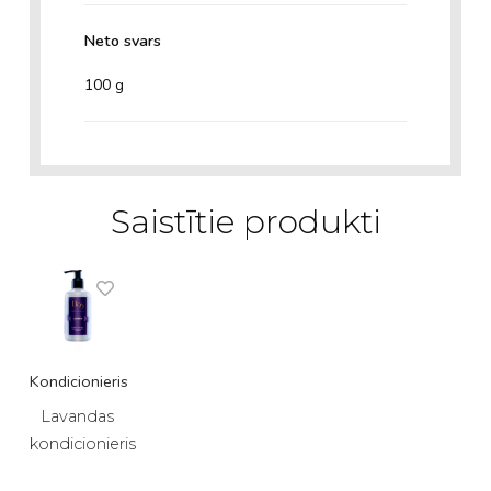
Neto svars
100 g
Saistītie produkti
Kondicionieris
Ķ
l
Lavandas
kondicionieris