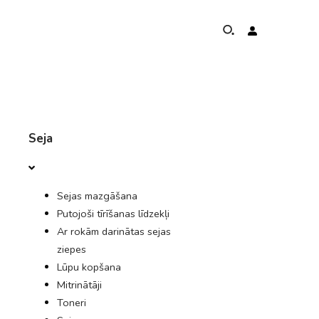
PAR
Seja
ZILOŅU AIZSARDZĪBAS PROGRAMMA
Sejas mazgāšana
GLOBĀLĀ KLĀTBŪTNE UN SASNIEGUMI
Putojoši tīrīšanas līdzekļi
Ar rokām darinātas sejas
NEAPSTIPRINĀTAS SAISTĪBAS
ziepes
Lūpu kopšana
KONTAKTS
Mitrinātāji
Toneri
VEIKALS