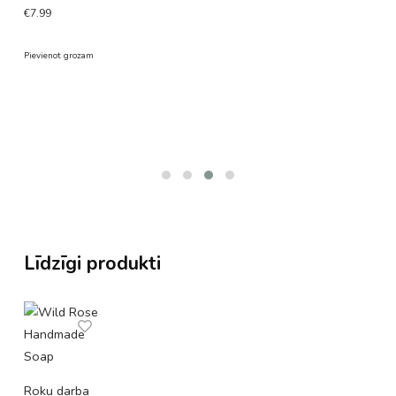
€
7.99
Pievienot grozam
€
Pi
Līdzīgi produkti
K
p
d
Roku darba
R