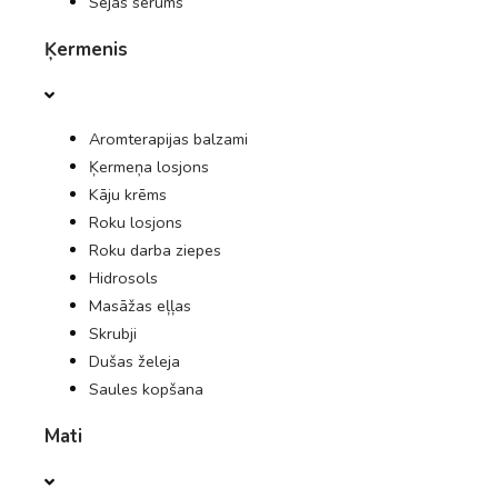
Sejas serums
Ķermenis
PIEDĀVĀJUMI
ŽURNĀLS
Aromterapijas balzami
Ķermeņa losjons
Kāju krēms
Roku losjons
Roku darba ziepes
Hidrosols
Masāžas eļļas
Skrubji
Dušas želeja
Saules kopšana
Mati