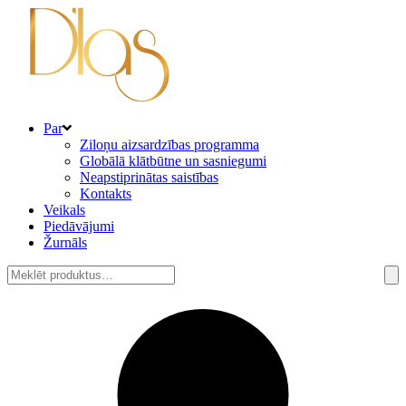
Par
Ziloņu aizsardzības programma
Globālā klātbūtne un sasniegumi
Neapstiprinātas saistības
Kontakts
Veikals
Piedāvājumi
Žurnāls
Meklēt: