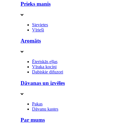
Prieks manis
Sievietes
Vīrieši
Aromāts
Ēteriskās eļļas
Vīraka kociņi
Dabiskie difuzori
Dāvanas un izvēles
Pakas
Dāvanu kastes
Par mums