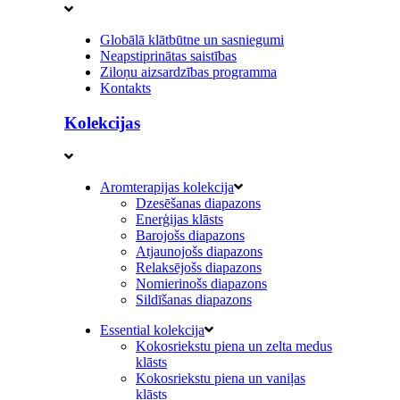
Globālā klātbūtne un sasniegumi
Neapstiprinātas saistības
Ziloņu aizsardzības programma
Kontakts
Kolekcijas
Aromterapijas kolekcija
Dzesēšanas diapazons
Enerģijas klāsts
Barojošs diapazons
Atjaunojošs diapazons
Relaksējošs diapazons
Nomierinošs diapazons
Sildīšanas diapazons
Essential kolekcija
Kokosriekstu piena un zelta medus
klāsts
Kokosriekstu piena un vaniļas
klāsts