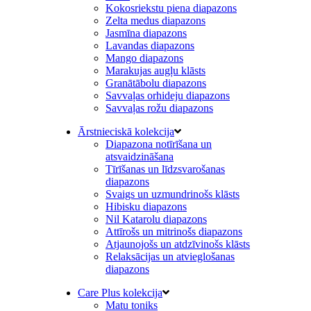
Kokosriekstu piena diapazons
Zelta medus diapazons
Jasmīna diapazons
Lavandas diapazons
Mango diapazons
Marakujas augļu klāsts
Granātābolu diapazons
Savvaļas orhideju diapazons
Savvaļas rožu diapazons
Ārstnieciskā kolekcija
Diapazona notīrīšana un
atsvaidzināšana
Tīrīšanas un līdzsvarošanas
diapazons
Svaigs un uzmundrinošs klāsts
Hibisku diapazons
Nil Katarolu diapazons
Attīrošs un mitrinošs diapazons
Atjaunojošs un atdzīvinošs klāsts
Relaksācijas un atvieglošanas
diapazons
Care Plus kolekcija
Matu toniks