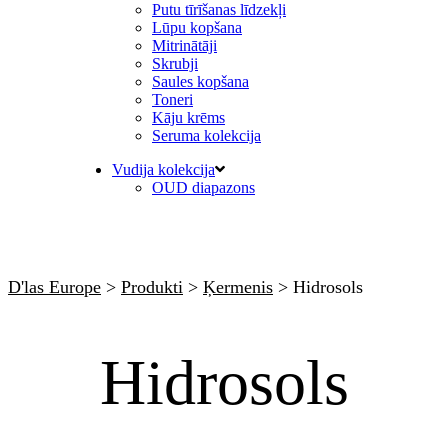
Putu tīrīšanas līdzekļi
Lūpu kopšana
Mitrinātāji
Skrubji
Saules kopšana
Toneri
Kāju krēms
Seruma kolekcija
Vudija kolekcija
OUD diapazons
D'las Europe
>
Produkti
>
Ķermenis
>
Hidrosols
Hidrosols