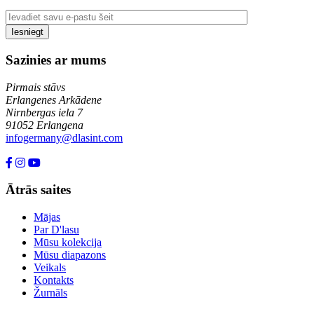
Sazinies ar mums
Pirmais stāvs
Erlangenes Arkādene
Nirnbergas iela 7
91052 Erlangena
infogermany@dlasint.com
+49 176 80464200
Ātrās saites
Mājas
Par D'lasu
Mūsu kolekcija
Mūsu diapazons
Veikals
Kontakts
Žurnāls