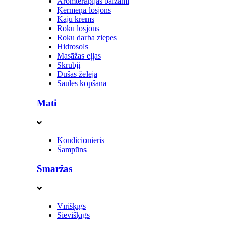
Aromterapijas balzami
Ķermeņa losjons
Kāju krēms
Roku losjons
Roku darba ziepes
Hidrosols
Masāžas eļļas
Skrubji
Dušas želeja
Saules kopšana
Mati
Kondicionieris
Šampūns
Smaržas
Vīrišķīgs
Sievišķīgs