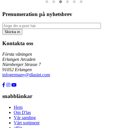
Prenumeration på nyhetsbrev
Kontakta oss
Första våningen
Erlangen Arcaden
Nürnberger Strasse 7
91052 Erlangen
infogermany@dlasint.com
+49 176 80464200
snabblänkar
Hem
Om D'las
Vår samling
Vårt sortiment
affär