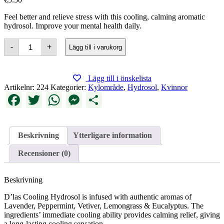
Feel better and relieve stress with this cooling, calming aromatic
hydrosol. Improve your mental health daily.
Cooling
-
+
Lägg till i varukorg
Hydrosol
mängd
Lägg till i önskelista
Artikelnr:
224
Kategorier:
Kylområde
,
Hydrosol
,
Kvinnor
Facebook
Twitter
WhatsApp
Messenger
Dela
Beskrivning
Ytterligare information
Recensioner (0)
Beskrivning
D’las Cooling Hydrosol is infused with authentic aromas of
Lavender, Peppermint, Vetiver, Lemongrass & Eucalyptus. The
ingredients’ immediate cooling ability provides calming relief, giving
a long-lasting cooling sensation.