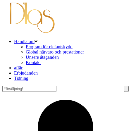
Handla om
Program för elefantskydd
Global närvaro och prestationer
Unsere åtaganden
Kontakt
affär
Erbjudanden
Tidning
Tack
för
att
du
följde
med!