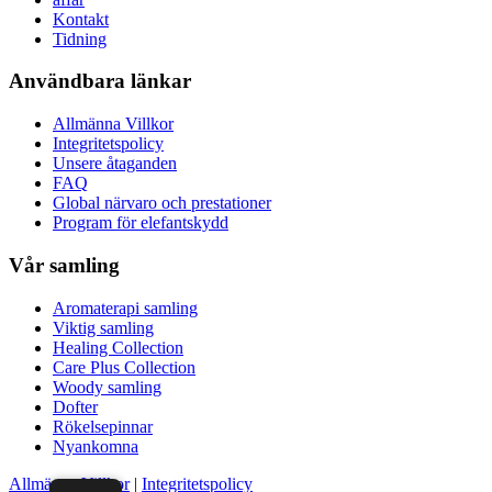
Kontakt
Tidning
Användbara länkar
Allmänna Villkor
Integritetspolicy
Unsere åtaganden
FAQ
Global närvaro och prestationer
Program för elefantskydd
Vår samling
Aromaterapi samling
Viktig samling
Healing Collection
Care Plus Collection
Woody samling
Dofter
Rökelsepinnar
Nyankomna
Allmänna Villkor
|
Integritetspolicy