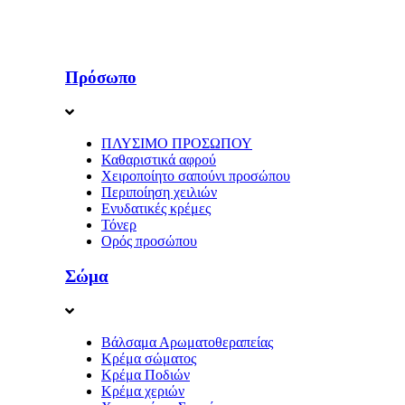
Πρόσωπο
ΠΛΥΣΙΜΟ ΠΡΟΣΩΠΟΥ
Καθαριστικά αφρού
Χειροποίητο σαπούνι προσώπου
Περιποίηση χειλιών
Ενυδατικές κρέμες
Τόνερ
Ορός προσώπου
Σώμα
Βάλσαμα Αρωματοθεραπείας
Κρέμα σώματος
Κρέμα Ποδιών
Κρέμα χεριών