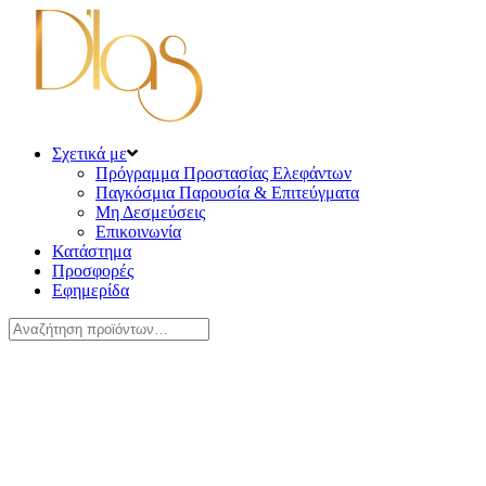
Σχετικά με
Πρόγραμμα Προστασίας Ελεφάντων
Παγκόσμια Παρουσία & Επιτεύγματα
Μη Δεσμεύσεις
Επικοινωνία
Κατάστημα
Προσφορές
Εφημερίδα
Αναζήτηση
για: