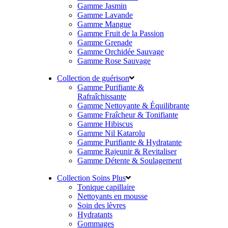
Gamme Jasmin
Gamme Lavande
Gamme Mangue
Gamme Fruit de la Passion
Gamme Grenade
Gamme Orchidée Sauvage
Gamme Rose Sauvage
Collection de guérison
Gamme Purifiante &
Rafraîchissante
Gamme Nettoyante & Équilibrante
Gamme Fraîcheur & Tonifiante
Gamme Hibiscus
Gamme Nil Katarolu
Gamme Purifiante & Hydratante
Gamme Rajeunir & Revitaliser
Gamme Détente & Soulagement
Collection Soins Plus
Tonique capillaire
Nettoyants en mousse
Soin des lèvres
Hydratants
Gommages