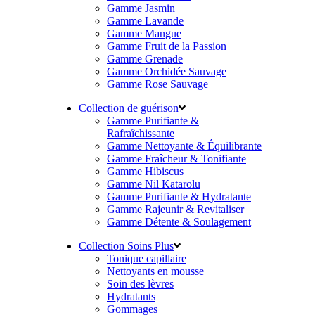
Gamme Jasmin
Gamme Lavande
Gamme Mangue
Gamme Fruit de la Passion
Gamme Grenade
Gamme Orchidée Sauvage
Gamme Rose Sauvage
Collection de guérison
Gamme Purifiante &
Rafraîchissante
Gamme Nettoyante & Équilibrante
Gamme Fraîcheur & Tonifiante
Gamme Hibiscus
Gamme Nil Katarolu
Gamme Purifiante & Hydratante
Gamme Rajeunir & Revitaliser
Gamme Détente & Soulagement
Collection Soins Plus
Tonique capillaire
Nettoyants en mousse
Soin des lèvres
Hydratants
Gommages