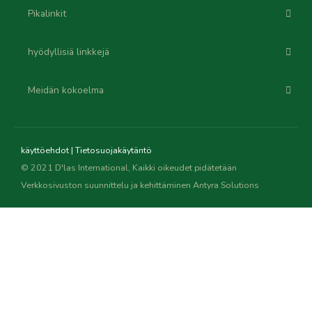
Pikalinkit
hyödyllisiä linkkejä
Meidän kokoelma
käyttöehdot
|
Tietosuojakäytäntö
© 2021 D'las International, Kaikki oikeudet pidätetään
Verkkosivuston suunnittelu ja kehittäminen
Antyra Solutions