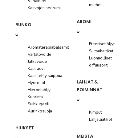
Väriaineet
miehet
Kasvojen seerumi
TARJOUKSET
AROMI
RUNKO
JOURNAL
Eteeriset öljyt
Aromaterapiabalsamit
Suitsuke tikut
Vartalovoide
Luonnolliset
Jalkavoide
diffuusorit
Käsirasva
Käsintehty saippua
LAHJAT &
Hydrosol
POIMINNAT
Hierontaöljyt
Kuorinta
Suihkugeeli
Aurinkosuoja
Kimput
Lahjalaatikot
HIUKSET
MEISTÄ