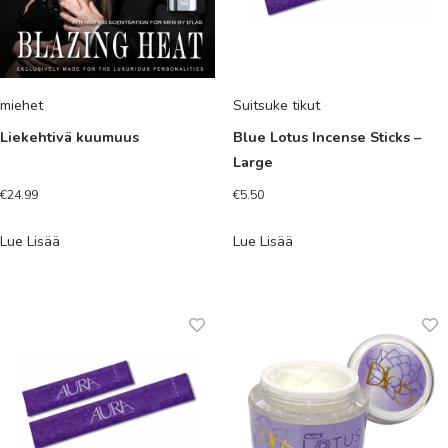
miehet
Suitsuke tikut
Liekehtivä kuumuus
Blue Lotus Incense Sticks –
Large
€
24.99
€
5.50
Lue Lisää
Lue Lisää