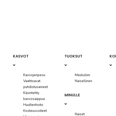
NOIN
KASVOT
TUOKSUT
KO
ELEFANTTIEN SUOJELUOHJELMA
MAAILMANLAAJUINEN LÄSNÄOLO JA SAAVUTUKSET
Kasvojenpesu
Maskuliini
Vaahtoavat
Naisellinen
puhdistusaineet
EPÄVARMAT SITOUMUKSET
Käsintehty
MINULLE
kasvosaippua
OTA YHTEYTTÄ
Huultenhoito
Kosteusvoiteet
Naiset
MYYMÄLÄ