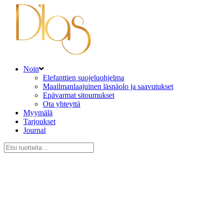
Noin
Elefanttien suojeluohjelma
Maailmanlaajuinen läsnäolo ja saavutukset
Epävarmat sitoumukset
Ota yhteyttä
Myymälä
Tarjoukset
Journal
Etsi: