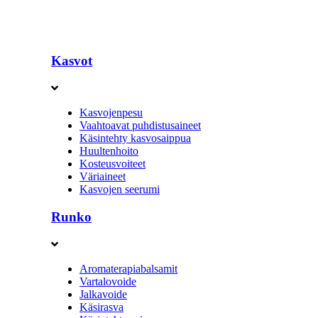
Kasvot
Kasvojenpesu
Vaahtoavat puhdistusaineet
Käsintehty kasvosaippua
Huultenhoito
Kosteusvoiteet
Väriaineet
Kasvojen seerumi
Runko
Aromaterapiabalsamit
Vartalovoide
Jalkavoide
Käsirasva