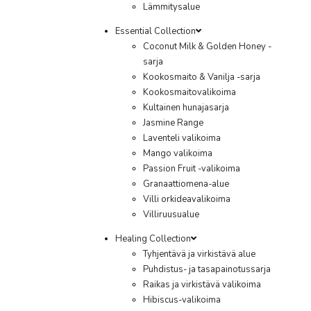
Lämmitysalue
Essential Collection
Coconut Milk & Golden Honey -
sarja
Kookosmaito & Vanilja -sarja
Kookosmaitovalikoima
Kultainen hunajasarja
Jasmine Range
Laventeli valikoima
Mango valikoima
Passion Fruit -valikoima
Granaattiomena-alue
Villi orkideavalikoima
Villiruusualue
Healing Collection
Tyhjentävä ja virkistävä alue
Puhdistus- ja tasapainotussarja
Raikas ja virkistävä valikoima
Hibiscus-valikoima