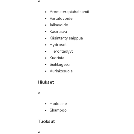
Aromaterapiabalsamit
Vartalovoide
Jalkavoide
Käsirasva
Käsintehty saippua
Hydrosol
Hierontaöljyt
Kuorinta
Suihkugeeli
Aurinkosuoja
Hiukset
Hoitoaine
Shampoo
Tuoksut