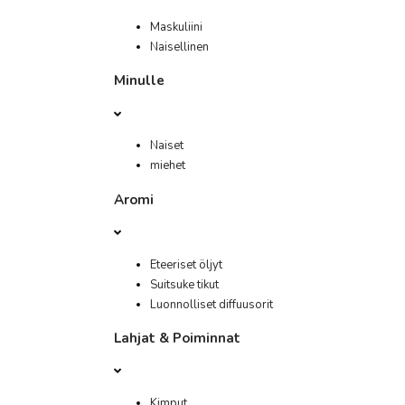
Maskuliini
Naisellinen
Minulle
Naiset
miehet
Aromi
Eteeriset öljyt
Suitsuke tikut
Luonnolliset diffuusorit
Lahjat & Poiminnat
Kimput