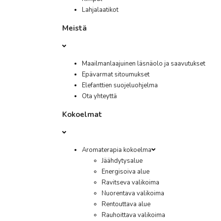
Lahjalaatikot
Meistä
Maailmanlaajuinen läsnäolo ja saavutukset
Epävarmat sitoumukset
Elefanttien suojeluohjelma
Ota yhteyttä
Kokoelmat
Aromaterapia kokoelma
Jäähdytysalue
Energisoiva alue
Ravitseva valikoima
Nuorentava valikoima
Rentouttava alue
Rauhoittava valikoima