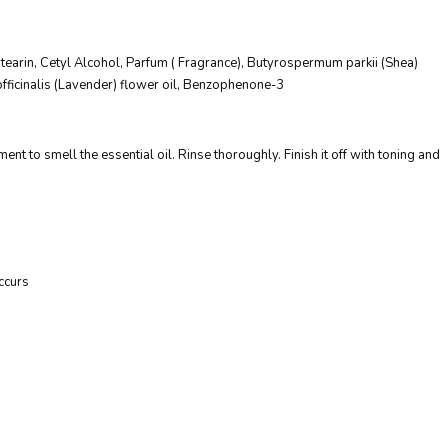
stearin, Cetyl Alcohol, Parfum ( Fragrance), Butyrospermum parkii (Shea)
fficinalis (Lavender) flower oil, Benzophenone-3
nt to smell the essential oil. Rinse thoroughly. Finish it off with toning and
occurs