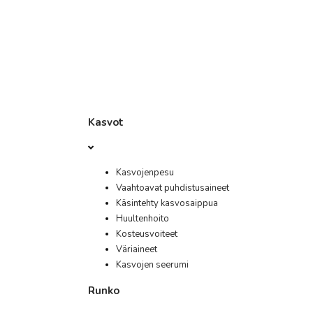
Kasvot
Kasvojenpesu
Vaahtoavat puhdistusaineet
Käsintehty kasvosaippua
Huultenhoito
Kosteusvoiteet
Väriaineet
Kasvojen seerumi
Runko