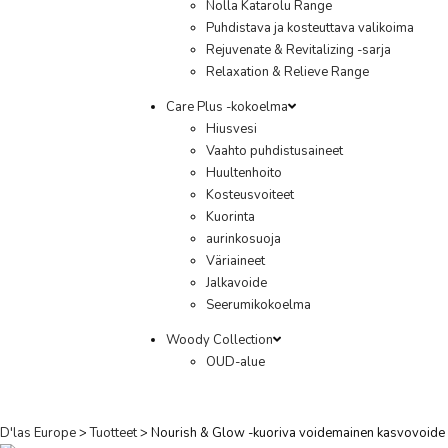
Nolla Katarolu Range
Puhdistava ja kosteuttava valikoima
Rejuvenate & Revitalizing -sarja
Relaxation & Relieve Range
Care Plus -kokoelma
Hiusvesi
Vaahto puhdistusaineet
Huultenhoito
Kosteusvoiteet
Kuorinta
aurinkosuoja
Väriaineet
Jalkavoide
Seerumikokoelma
Woody Collection
OUD-alue
D'las Europe
>
Tuotteet
>
Nourish & Glow -kuoriva voidemainen kasvovoide