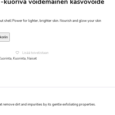
-kuoriva voidemainen kasvovoide
t shell Power for lighter, brighter skin. Nourish and glow your skin
koriin
Lisää toivelistaan
Kuorinta
,
Kuorinta
,
Naiset
sApp
ssenger
Share
remove dirt and impurities by its gentle exfoliating properties.