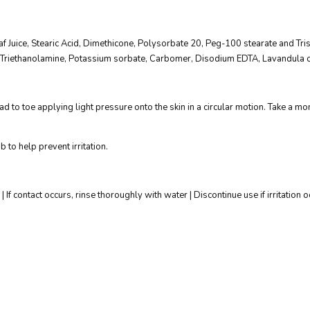
af Juice, Stearic Acid, Dimethicone, Polysorbate 20, Peg-100 stearate and Tri
, Triethanolamine, Potassium sorbate, Carbomer, Disodium EDTA, Lavandula o
to toe applying light pressure onto the skin in a circular motion. Take a mome
b to help prevent irritation.
| If contact occurs, rinse thoroughly with water | Discontinue use if irritation 