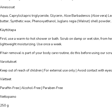
Ainesosat
Aqua, Caprylic/capric triglyceride, Glycerin, Aloe Barbadensis (Aloe vera) Le
butter, Synthetic wax, Phenoxyethanol, Juglans regia (Walnut) shell powder
Käyttötapa
First, use a warm-to-hot shower or bath. Scrub on damp or wet skin, from head 
lightweight moisturizing. Use once a week.
If hair removal is part of your body care routine, do this before using our scru
Varoitukset
Keep out of reach of children | For external use only | Avoid contact with eyes 
Väitteet
Paraffin-Free | Alcohol-Free | Paraben-Free
Nettopaino
250 g