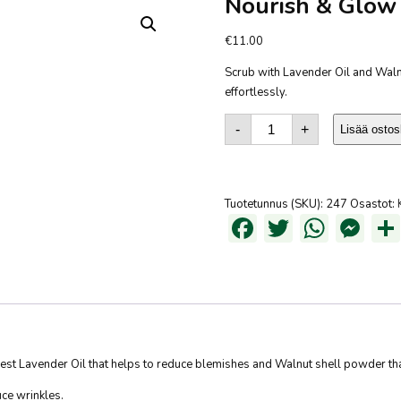
Nourish & Glow 
€
11.00
Scrub with Lavender Oil and Walnu
effortlessly.
Nourish
&
-
+
Lisää ostos
Glow
Exfoliating
Creamy
Scrub
määrä
Tuotetunnus (SKU):
247
Osastot:
Facebook
Twitter
What
Me
st Lavender Oil that helps to reduce blemishes and Walnut shell powder that 
uce wrinkles.