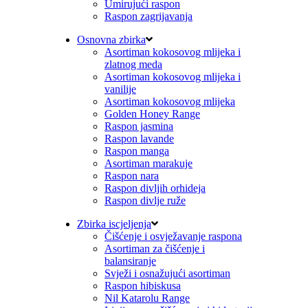
Umirujući raspon
Raspon zagrijavanja
Osnovna zbirka
Asortiman kokosovog mlijeka i
zlatnog meda
Asortiman kokosovog mlijeka i
vanilije
Asortiman kokosovog mlijeka
Golden Honey Range
Raspon jasmina
Raspon lavande
Raspon manga
Asortiman marakuje
Raspon nara
Raspon divljih orhideja
Raspon divlje ruže
Zbirka iscjeljenja
Čišćenje i osvježavanje raspona
Asortiman za čišćenje i
balansiranje
Svježi i osnažujući asortiman
Raspon hibiskusa
Nil Katarolu Range