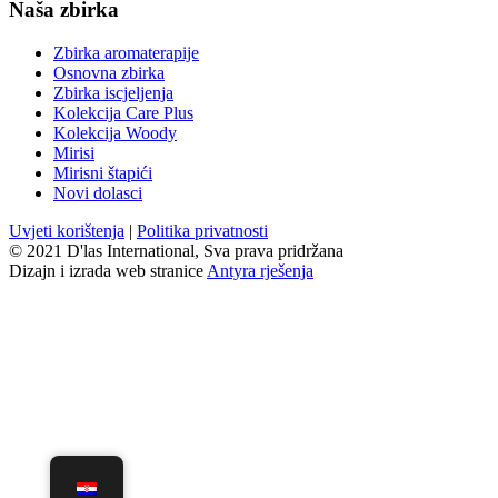
Naša zbirka
Zbirka aromaterapije
Osnovna zbirka
Zbirka iscjeljenja
Kolekcija Care Plus
Kolekcija Woody
Mirisi
Mirisni štapići
Novi dolasci
Uvjeti korištenja
|
Politika privatnosti
© 2021 D'las International, Sva prava pridržana
Dizajn i izrada web stranice
Antyra rješenja