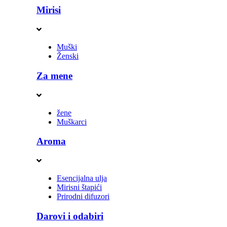
Mirisi
Muški
Ženski
Za mene
žene
Muškarci
Aroma
Esencijalna ulja
Mirisni štapići
Prirodni difuzori
Darovi i odabiri