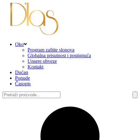
Oko
Program zaštite slonova
Globalna prisutnost i postignuća
Unsere obveze
Kontakt
Dućan
Ponude
Časopis
Pretraži: