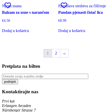
Njega usana
Pjenušava sredstva za čišćenje
Balzam za usne s narančom
Pandan pjenasti čistač lica
€
4.50
€
8.99
Dodaj u košaricu
Dodaj u košaricu
1
2
→
Pretplata na bilten
Kontaktirajte nas
Prvi kat
Erlangen Arcaden
Nürnberger Strasse 7