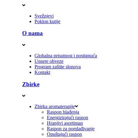
Svežnjevi
Poklon kutije
O nama
Globalna prisutnost i postignuća
Unsere obveze
Program zaštite slonova
Kontakt
Zbirke
Zbirka aromaterapije
Raspon hlađenja
Energizirajući raspon
Hranjivi asortiman
Raspon za pomlađivanje
Opuštajući raspon