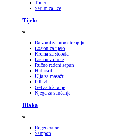
Toneri
Serum za lice
Tijelo
Balzami za aromaterapiju
Losion za tijelo
Krema za stopala
Losion za ruke
Ručno rađeni sapun
Hidrosol
Ulja za masažu
Pilinzi
Gel za tuširanje
Njega za sunčanje
Dlaka
Regenerator
Šampon