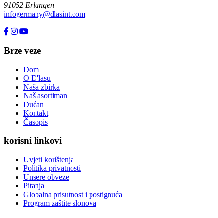
91052 Erlangen
infogermany@dlasint.com
+49 176 80464200
Brze veze
Dom
O D'lasu
Naša zbirka
Naš asortiman
Dućan
Kontakt
Časopis
korisni linkovi
Uvjeti korištenja
Politika privatnosti
Unsere obveze
Pitanja
Globalna prisutnost i postignuća
Program zaštite slonova