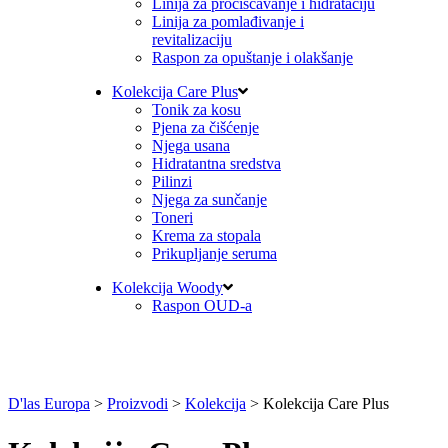
Linija za pročišćavanje i hidrataciju
Linija za pomlađivanje i
revitalizaciju
Raspon za opuštanje i olakšanje
Kolekcija Care Plus
Tonik za kosu
Pjena za čišćenje
Njega usana
Hidratantna sredstva
Pilinzi
Njega za sunčanje
Toneri
Krema za stopala
Prikupljanje seruma
Kolekcija Woody
Raspon OUD-a
D'las Europa
>
Proizvodi
>
Kolekcija
>
Kolekcija Care Plus