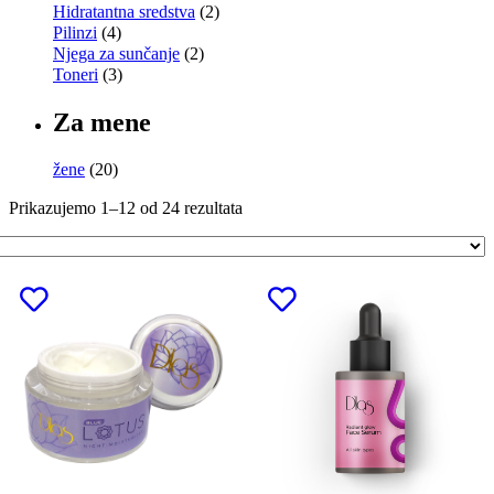
Hidratantna sredstva
(2)
Pilinzi
(4)
Njega za sunčanje
(2)
Toneri
(3)
Za mene
žene
(20)
Prikazujemo 1–12 od 24 rezultata