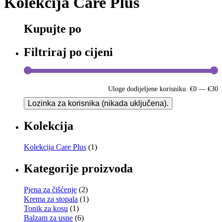
Kolekcija Care Plus
Kupujte po
Filtriraj po cijeni
Uloge dodijeljene korisniku.
€0
—
€30
Lozinka za korisnika (nikada uključena).
Kolekcija
Kolekcija Care Plus
(1)
Kategorije proizvoda
Pjena za čišćenje
(2)
Krema za stopala
(1)
Tonik za kosu
(1)
Balzam za usne
(6)