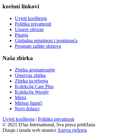
korisni linkovi
Uvjeti korištenja
Politika privatnosti
Unsere obveze
Pitanja
Globalna prisutnost i postignuća
Program zaštite slonova
Naša zbirka
Zbirka aromaterapije
Osnovna zbirka
Zbirka iscjeljenja
Kolekcija Care Plus
Kolekcija Woody
Mirisi
Mirisni štapići
Novi dolasci
Uvjeti korištenja
|
Politika privatnosti
© 2021 D'las International, Sva prava pridržana
Dizajn i izrada web stranice
Antyra rješenja