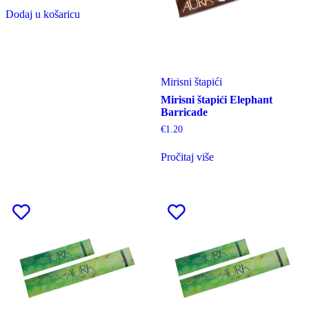
Dodaj u košaricu
Mirisni štapići
Mirisni štapići Elephant
Barricade
€
1.20
Pročitaj više