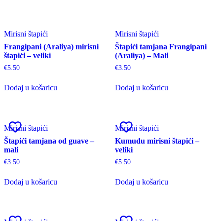
Mirisni štapići
Mirisni štapići
Frangipani (Araliya) mirisni
Štapići tamjana Frangipani
štapići – veliki
(Araliya) – Mali
€
5.50
€
3.50
Dodaj u košaricu
Dodaj u košaricu
Mirisni štapići
Mirisni štapići
Štapići tamjana od guave –
Kumudu mirisni štapići –
mali
veliki
€
3.50
€
5.50
Dodaj u košaricu
Dodaj u košaricu