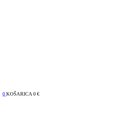
0
KOŠARICA
0 €