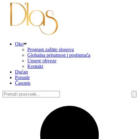
Oko
Program zaštite slonova
Globalna prisutnost i postignuća
Unsere obveze
Kontakt
Dućan
Ponude
Časopis
Pretraži: