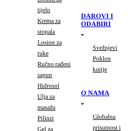
tijelo
DAROVI I
Krema za
ODABIRI
stopala
Losion za
Svežnjevi
ruke
Poklon
Ručno rađeni
kutije
sapun
Hidrosol
O NAMA
Ulja za
masažu
Globalna
Pilinzi
prisutnost i
Gel za