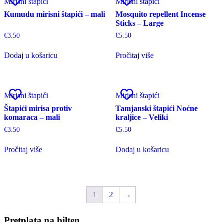
Mirisni štapići
Mirisni štapići
Kumudu mirisni štapići – mali
Mosquito repellent Incense
Sticks – Large
€
3.50
€
5.50
Dodaj u košaricu
Pročitaj više
Mirisni štapići
Mirisni štapići
Štapići mirisa protiv
Tamjanski štapići Noćne
komaraca – mali
kraljice – Veliki
€
3.50
€
5.50
Pročitaj više
Dodaj u košaricu
1
2
→
Pretplata na bilten