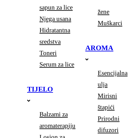
sapun za lice
žene
Njega usana
Muškarci
Hidratantna
sredstva
AROMA
Toneri
Serum za lice
Esencijalna
ulja
TIJELO
Mirisni
štapići
Balzami za
Prirodni
aromaterapiju
difuzori
Losion za