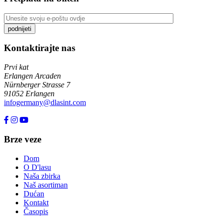
Kontaktirajte nas
Prvi kat
Erlangen Arcaden
Nürnberger Strasse 7
91052 Erlangen
infogermany@dlasint.com
+49 176 80464200
Brze veze
Dom
O D'lasu
Naša zbirka
Naš asortiman
Dućan
Kontakt
Časopis