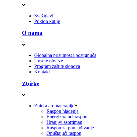
Svežnjevi
Poklon kutije
O nama
Globalna prisutnost i postignuća
Unsere obveze
Program zaštite slonova
Kontakt
Zbirke
Zbirka aromaterapije
Raspon hlađenja
Energizirajući raspon
Hranjivi asortiman
Raspon za pomlađivanje
Opuštajući raspon