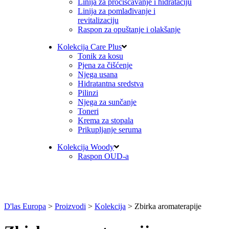
Linija za pročišćavanje i hidrataciju
Linija za pomlađivanje i
revitalizaciju
Raspon za opuštanje i olakšanje
Kolekcija Care Plus
Tonik za kosu
Pjena za čišćenje
Njega usana
Hidratantna sredstva
Pilinzi
Njega za sunčanje
Toneri
Krema za stopala
Prikupljanje seruma
Kolekcija Woody
Raspon OUD-a
D'las Europa
>
Proizvodi
>
Kolekcija
>
Zbirka aromaterapije