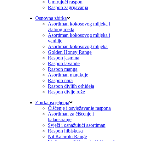
Umirujući raspon
Raspon zagrijavanja
Osnovna zbirka
Asortiman kokosovog mlijeka i
zlatnog meda
Asortiman kokosovog mlijeka i
vanilije
Asortiman kokosovog mlijeka
Golden Honey Range
Raspon jasmina
Raspon lavande
Raspon manga
Asortiman marakuje
Raspon nara
Raspon divljih orhideja
Raspon divlje ruže
Zbirka iscjeljenja
Čišćenje i osvježavanje raspona
Asortiman za čišćenje i
balansiranje
Svježi i osnažujući asortiman
Raspon hibiskusa
Nil Katarolu Range