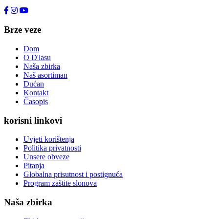
+49 176 80464200
Brze veze
Dom
O D'lasu
Naša zbirka
Naš asortiman
Dućan
Kontakt
Časopis
korisni linkovi
Uvjeti korištenja
Politika privatnosti
Unsere obveze
Pitanja
Globalna prisutnost i postignuća
Program zaštite slonova
Naša zbirka