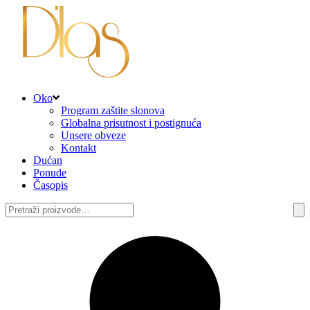
Oko
Program zaštite slonova
Globalna prisutnost i postignuća
Unsere obveze
Kontakt
Dućan
Ponude
Časopis
Pretraži: