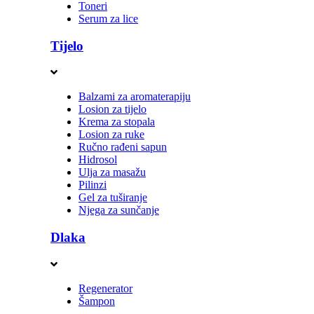
Toneri
Serum za lice
Tijelo
Balzami za aromaterapiju
Losion za tijelo
Krema za stopala
Losion za ruke
Ručno rađeni sapun
Hidrosol
Ulja za masažu
Pilinzi
Gel za tuširanje
Njega za sunčanje
Dlaka
Regenerator
Šampon