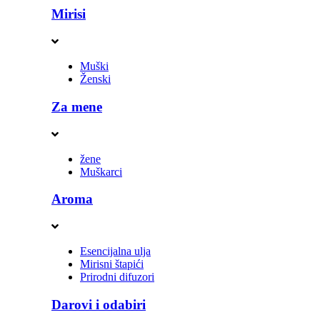
Mirisi
Muški
Ženski
Za mene
žene
Muškarci
Aroma
Esencijalna ulja
Mirisni štapići
Prirodni difuzori
Darovi i odabiri