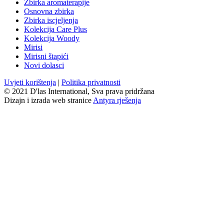
Zbirka aromaterapije
Osnovna zbirka
Zbirka iscjeljenja
Kolekcija Care Plus
Kolekcija Woody
Mirisi
Mirisni štapići
Novi dolasci
Uvjeti korištenja
|
Politika privatnosti
© 2021 D'las International, Sva prava pridržana
Dizajn i izrada web stranice
Antyra rješenja