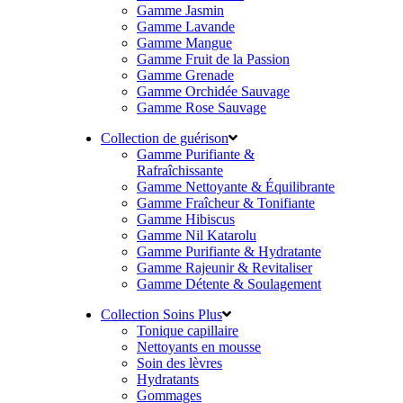
Gamme Jasmin
Gamme Lavande
Gamme Mangue
Gamme Fruit de la Passion
Gamme Grenade
Gamme Orchidée Sauvage
Gamme Rose Sauvage
Collection de guérison
Gamme Purifiante &
Rafraîchissante
Gamme Nettoyante & Équilibrante
Gamme Fraîcheur & Tonifiante
Gamme Hibiscus
Gamme Nil Katarolu
Gamme Purifiante & Hydratante
Gamme Rajeunir & Revitaliser
Gamme Détente & Soulagement
Collection Soins Plus
Tonique capillaire
Nettoyants en mousse
Soin des lèvres
Hydratants
Gommages