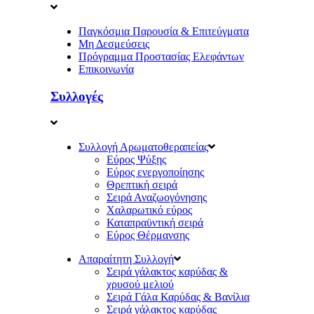
Παγκόσμια Παρουσία & Επιτεύγματα
Μη Δεσμεύσεις
Πρόγραμμα Προστασίας Ελεφάντων
Επικοινωνία
Συλλογές
Συλλογή Αρωματοθεραπείας
Εύρος Ψύξης
Εύρος ενεργοποίησης
Θρεπτική σειρά
Σειρά Αναζωογόνησης
Χαλαρωτικό εύρος
Καταπραϋντική σειρά
Εύρος Θέρμανσης
Απαραίτητη Συλλογή
Σειρά γάλακτος καρύδας &
χρυσού μελιού
Σειρά Γάλα Καρύδας & Βανίλια
Σειρά γάλακτος καρύδας