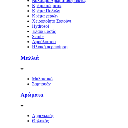
Βάλσαμα Αρωματοθεραπείας
Κρέμα σώματος
Κρέμα Ποδιών
Κρέμα χεριών
Χειροποίητο Σαπούνι
Hydrosol
Έλαια μασάζ
Scrubs
Αφρόλουτρο
Ηλιακή περιποίηση
Μαλλιά
Μαλακτικό
Σαμπουάν
Αρώματα
Αρρενωπός
Θηλυκός