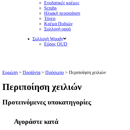
Ενυδατικές κρέμες
Scrubs
Ηλιακή περιποίηση
Τόνερ
Κρέμα Ποδιών
Συλλογή ορού
Συλλογή Woody
Εύρος OUD
Ευρώπη
>
Προϊόντα
>
Πρόσωπο
>
Περιποίηση χειλιών
Περιποίηση χειλιών
Προτεινόμενες υποκατηγορίες
Αγοράστε κατά