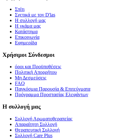
Σπίτι
Σχετικά με τον D'las
Η συλλογή μας
Η γκάμα μας
Κατάστημα
Επικοινωνία
Εφημερίδα
Χρήσιμοι Σύνδεσμοι
όροι και Προϋποθέσεις
Πολιτική Απορρήτου
Μη Δεσμεύσεις
FAQ
Παγκόσμια Παρουσία & Επιτεύγματα
Πρόγραμμα Προστασίας Ελεφάντων
Η συλλογή μας
Συλλογή Αρωματοθεραπείας
Απαραίτητη Συλλογή
Θεραπευτική Συλλογή
Συλλογή Care Plus