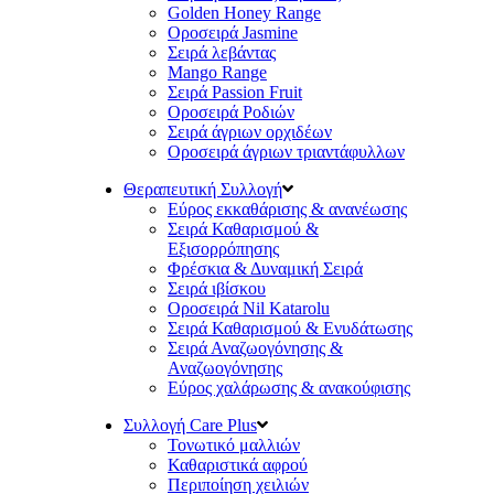
Golden Honey Range
Οροσειρά Jasmine
Σειρά λεβάντας
Mango Range
Σειρά Passion Fruit
Οροσειρά Ροδιών
Σειρά άγριων ορχιδέων
Οροσειρά άγριων τριαντάφυλλων
Θεραπευτική Συλλογή
Εύρος εκκαθάρισης & ανανέωσης
Σειρά Καθαρισμού &
Εξισορρόπησης
Φρέσκια & Δυναμική Σειρά
Σειρά ιβίσκου
Οροσειρά Nil Katarolu
Σειρά Καθαρισμού & Ενυδάτωσης
Σειρά Αναζωογόνησης &
Αναζωογόνησης
Εύρος χαλάρωσης & ανακούφισης
Συλλογή Care Plus
Τονωτικό μαλλιών
Καθαριστικά αφρού
Περιποίηση χειλιών