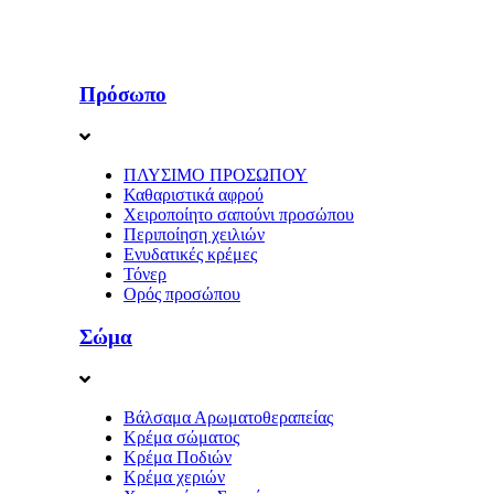
Πρόσωπο
ΠΛΥΣΙΜΟ ΠΡΟΣΩΠΟΥ
Καθαριστικά αφρού
Χειροποίητο σαπούνι προσώπου
Περιποίηση χειλιών
Ενυδατικές κρέμες
Τόνερ
Ορός προσώπου
Σώμα
Βάλσαμα Αρωματοθεραπείας
Κρέμα σώματος
Κρέμα Ποδιών
Κρέμα χεριών