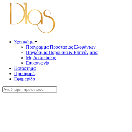
Σχετικά με
Πρόγραμμα Προστασίας Ελεφάντων
Παγκόσμια Παρουσία & Επιτεύγματα
Μη Δεσμεύσεις
Επικοινωνία
Κατάστημα
Προσφορές
Εφημερίδα
Αναζήτηση
για: