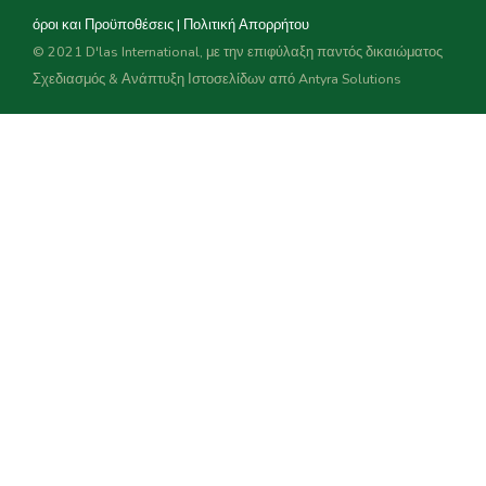
όροι και Προϋποθέσεις
|
Πολιτική Απορρήτου
© 2021 D'las International, με την επιφύλαξη παντός δικαιώματος
Σχεδιασμός & Ανάπτυξη Ιστοσελίδων από
Antyra Solutions