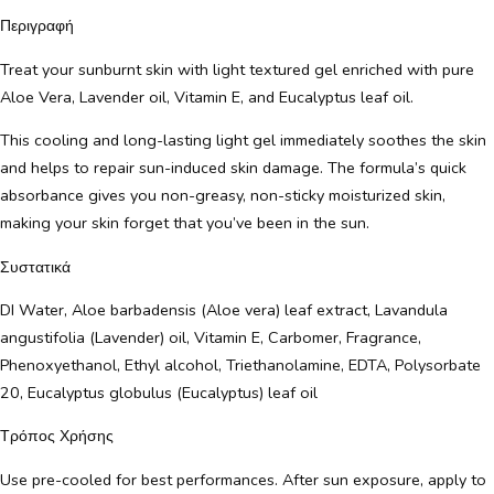
Περιγραφή
Treat your sunburnt skin with light textured gel enriched with pure
Aloe Vera, Lavender oil, Vitamin E, and Eucalyptus leaf oil.
This cooling and long-lasting light gel immediately soothes the skin
and helps to repair sun-induced skin damage. The formula’s quick
absorbance gives you non-greasy, non-sticky moisturized skin,
making your skin forget that you’ve been in the sun.
Συστατικά
DI Water, Aloe barbadensis (Aloe vera) leaf extract, Lavandula
angustifolia (Lavender) oil, Vitamin E, Carbomer, Fragrance,
Phenoxyethanol, Ethyl alcohol, Triethanolamine, EDTA, Polysorbate
20, Eucalyptus globulus (Eucalyptus) leaf oil
Τρόπος Χρήσης
Use pre-cooled for best performances. After sun exposure, apply to