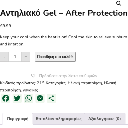
Αντηλιακό Gel – After Protection
€
9.99
Keep your cool when the heat is on! Cool the skin to relieve sunburn
and irritation.
Sun
-
+
Gel
Προσθήκη στο καλάθι
-
After
Protection
ποσότητα
Πρόσθεσε στην λίστα επιθυμιών
Κωδικός προϊόντος:
215
Κατηγορίες:
Ηλιακή περιποίηση
,
Ηλιακή
περιποίηση
,
γυναίκες
Facebook
Twitter
WhatsApp
Messenger
Μοιραστείτε
Περιγραφή
Επιπλέον πληροφορίες
Αξιολογήσεις (0)