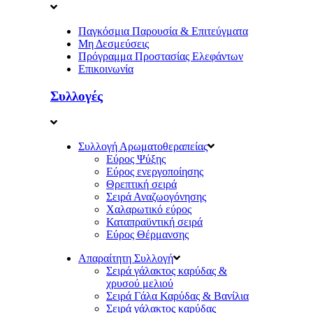
Παγκόσμια Παρουσία & Επιτεύγματα
Μη Δεσμεύσεις
Πρόγραμμα Προστασίας Ελεφάντων
Επικοινωνία
Συλλογές
Συλλογή Αρωματοθεραπείας
Εύρος Ψύξης
Εύρος ενεργοποίησης
Θρεπτική σειρά
Σειρά Αναζωογόνησης
Χαλαρωτικό εύρος
Καταπραϋντική σειρά
Εύρος Θέρμανσης
Απαραίτητη Συλλογή
Σειρά γάλακτος καρύδας &
χρυσού μελιού
Σειρά Γάλα Καρύδας & Βανίλια
Σειρά γάλακτος καρύδας