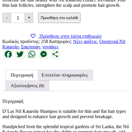
thin hair follicles, strengthen the scalp and promote hair growth.
Nil
-
+
Προσθήκη στο καλάθι
Katarolu
Hair
Volumizing
Shampoo
Πρόσθεσε στην λίστα επιθυμιών
ποσότητα
Κωδικός προϊόντος:
258
Κατηγορίες:
Νέες αφίξεις
,
Οροσειρά Nil
Katarolu
,
Σαμπουάν
,
γυναίκες
Facebook
Twitter
WhatsApp
Messenger
Μοιραστείτε
Περιγραφή
Επιπλέον πληροφορίες
Αξιολογήσεις (0)
Περιγραφή
D’Las Nil Katarolu Shampoo is suitable for thin and flat hair types
and designed to enhance hair growth and prevent breakage.
Handpicked from the splendid tropical gardens of Sri Lanka, the Nil
Katarolu flower extract has the ability to promote hair growth, add