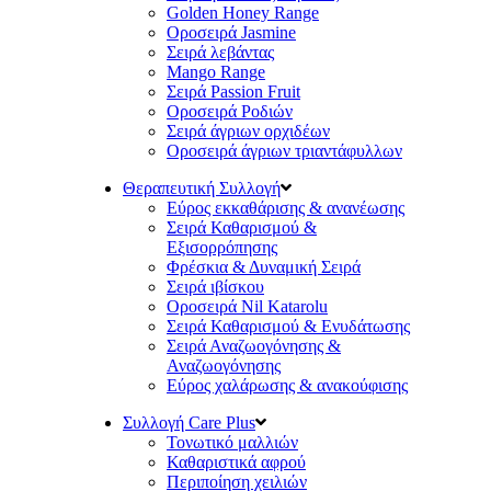
Golden Honey Range
Οροσειρά Jasmine
Σειρά λεβάντας
Mango Range
Σειρά Passion Fruit
Οροσειρά Ροδιών
Σειρά άγριων ορχιδέων
Οροσειρά άγριων τριαντάφυλλων
Θεραπευτική Συλλογή
Εύρος εκκαθάρισης & ανανέωσης
Σειρά Καθαρισμού &
Εξισορρόπησης
Φρέσκια & Δυναμική Σειρά
Σειρά ιβίσκου
Οροσειρά Nil Katarolu
Σειρά Καθαρισμού & Ενυδάτωσης
Σειρά Αναζωογόνησης &
Αναζωογόνησης
Εύρος χαλάρωσης & ανακούφισης
Συλλογή Care Plus
Τονωτικό μαλλιών
Καθαριστικά αφρού
Περιποίηση χειλιών