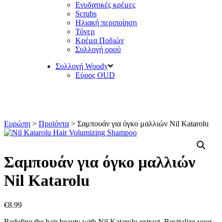
Ενυδατικές κρέμες
Scrubs
Ηλιακή περιποίηση
Τόνερ
Κρέμα Ποδιών
Συλλογή ορού
Συλλογή Woody
Εύρος OUD
Ευρώπη
>
Προϊόντα
>
Σαμπουάν για όγκο μαλλιών Nil Katarolu
Σαμπουάν για όγκο μαλλιών
Nil Katarolu
€
8.99
Redefine the hair beauty with Nil Katarolu extract. Revitalize your