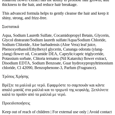
thickness to the hair, and reduce hair breakage.
This advanced formula helps to gently cleanse the hair and keep it
shiny, strong, and frizz-free.
Συστατικά
Aqua, Sodium Laureth Sulfate, Cocamidopropyl Betain, Glycerin,
Glycol distearate/Sodium laureth sulfate/Aqua/Sodium Chloride,
Sodium Chloride, Aloe barbadensis (Aloe Vera) leaf juice,
Phenoxyethanol/Ethylhexyl glycerin, Cananga odorata (ylang-
ylang) flower oil, Cocamide DEA, Caprylic/capric triglyceride,
Potassium sorbate, Clitoria ternatea (Nil Katarolu) flower extract,
Disodium EDTA, Sodium Benzoate, Guar hydroxypropyltrimonium
chloride, Cl 42090, Benzophenone-3, Parfum (Fragrance).
Τρόπος Χρήσης
Βρέξτε τα μαλλιά με νερό. Εφαρμόστε το σαμπουάν και κάντε
απαλό μασάζ στα μαλλιά και το τριχωτό της κεφαλής. Ξεπλύνετε
καλά το προϊόν από τα μαλλιά με νερό.
Προειδοποιήσεις
Keep out of reach of children | For external use only | Avoid contact