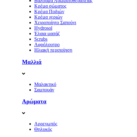
Βάλσαμα Αρωματοθεραπείας
Κρέμα σώματος
Κρέμα Ποδιών
Κρέμα χεριών
Χειροποίητο Σαπούνι
Hydrosol
Έλαια μασάζ
Scrubs
Αφρόλουτρο
Ηλιακή περιποίηση
Μαλλιά
Μαλακτικό
Σαμπουάν
Αρώματα
Αρρενωπός
Θηλυκός