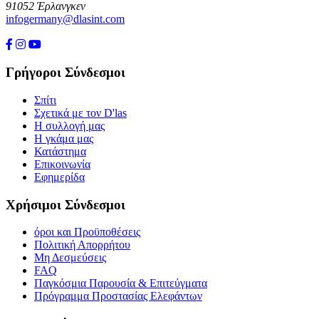
91052 Έρλανγκεν
infogermany@dlasint.com
+49 176 80464200
Γρήγοροι Σύνδεσμοι
Σπίτι
Σχετικά με τον D'las
Η συλλογή μας
Η γκάμα μας
Κατάστημα
Επικοινωνία
Εφημερίδα
Χρήσιμοι Σύνδεσμοι
όροι και Προϋποθέσεις
Πολιτική Απορρήτου
Μη Δεσμεύσεις
FAQ
Παγκόσμια Παρουσία & Επιτεύγματα
Πρόγραμμα Προστασίας Ελεφάντων