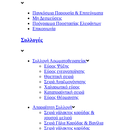
Παγκόσμια Παρουσία & Επιτεύγματα
Μη Δεσμεύσεις
Πρόγραμμα Προστασίας Ελεφάντων
Επικοινωνία
Συλλογές
Συλλογή Αρωματοθεραπείας
Εύρος Ψύξης
Εύρος ενεργοποίησης
Θρεπτική σειρά
Σειρά Αναζωογόνησης
Χαλαρωτικό εύρος
Καταπραϋντική σειρά
Εύρος Θέρμανσης
Απαραίτητη Συλλογή
Σειρά γάλακτος καρύδας &
χρυσού μελιού
Σειρά Γάλα Καρύδας & Βανίλια
Σειρά γάλακτος καρύδας