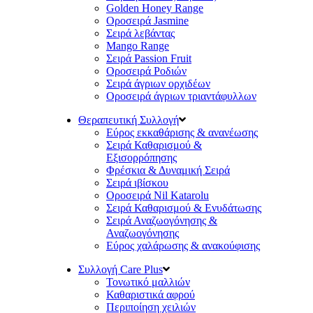
Golden Honey Range
Οροσειρά Jasmine
Σειρά λεβάντας
Mango Range
Σειρά Passion Fruit
Οροσειρά Ροδιών
Σειρά άγριων ορχιδέων
Οροσειρά άγριων τριαντάφυλλων
Θεραπευτική Συλλογή
Εύρος εκκαθάρισης & ανανέωσης
Σειρά Καθαρισμού &
Εξισορρόπησης
Φρέσκια & Δυναμική Σειρά
Σειρά ιβίσκου
Οροσειρά Nil Katarolu
Σειρά Καθαρισμού & Ενυδάτωσης
Σειρά Αναζωογόνησης &
Αναζωογόνησης
Εύρος χαλάρωσης & ανακούφισης
Συλλογή Care Plus
Τονωτικό μαλλιών
Καθαριστικά αφρού
Περιποίηση χειλιών