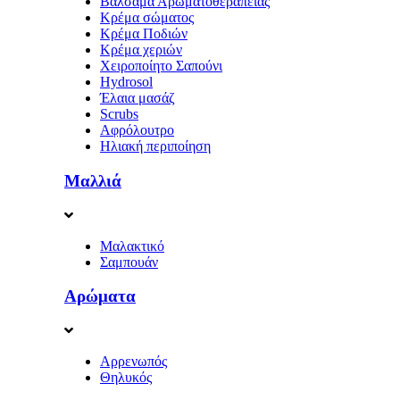
Βάλσαμα Αρωματοθεραπείας
Κρέμα σώματος
Κρέμα Ποδιών
Κρέμα χεριών
Χειροποίητο Σαπούνι
Hydrosol
Έλαια μασάζ
Scrubs
Αφρόλουτρο
Ηλιακή περιποίηση
Μαλλιά
Μαλακτικό
Σαμπουάν
Αρώματα
Αρρενωπός
Θηλυκός