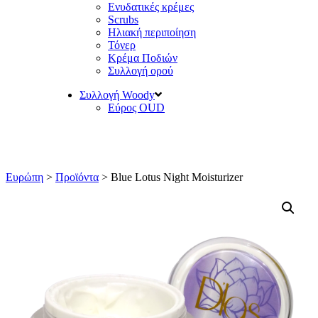
Ενυδατικές κρέμες
Scrubs
Ηλιακή περιποίηση
Τόνερ
Κρέμα Ποδιών
Συλλογή ορού
Συλλογή Woody
Εύρος OUD
Ευρώπη
>
Προϊόντα
>
Blue Lotus Night Moisturizer