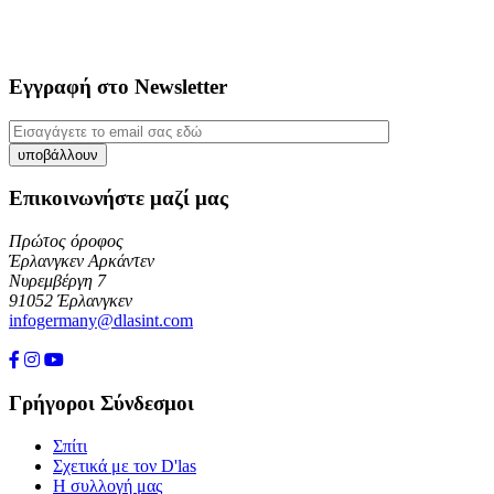
Εγγραφή στο Newsletter
Επικοινωνήστε μαζί μας
Πρώτος όροφος
Έρλανγκεν Αρκάντεν
Νυρεμβέργη 7
91052 Έρλανγκεν
infogermany@dlasint.com
+49 176 80464200
Γρήγοροι Σύνδεσμοι
Σπίτι
Σχετικά με τον D'las
Η συλλογή μας