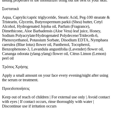
lasting properties of the moisturizer bring out the best of your skin.
Συστατικά
Aqua, Caprylic/capric triglyceride, Stearic Acid, Peg-100 stearate &
Tristearin, Glycerin, Butyrospermum parkii (Shea) butter, Cetyl
Alcohol, Hydrogenated Jojoba oil, Parfum (Fragrance),
Dimethicone, Aloe Barbadensis (Aloe Vera) leaf juice, Honey,
Sodium Polyacrylate/Hydrogenated Polydecene/Trideceth-6,
Phenoxyethanol, Potassium Sorbate, Disodium EDTA, Nymphaea
caerulea (Blue lotus) flower oil, Panthenol, Tocopherol,
Benzophenone-3, Lavandula angustifolia (Lavender) flower oil,
Cananga odorata (ylang-ylang) flower oil, Citrus Limon (Lemon)
peel oil
Τρόπος Χρήσης
Apply a small amount on your face every evening/night after using
the serum or treatment.
Προειδοποιήσεις
Keep out of reach of children | For external use only | Avoid contact
with eyes | If contact occurs, rinse thoroughly with water |
Discontinue use if irritation occurs