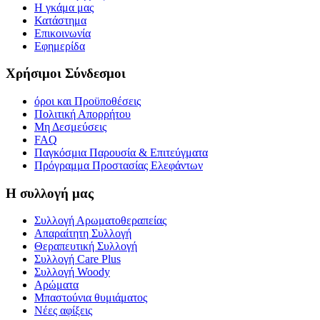
Η γκάμα μας
Κατάστημα
Επικοινωνία
Εφημερίδα
Χρήσιμοι Σύνδεσμοι
όροι και Προϋποθέσεις
Πολιτική Απορρήτου
Μη Δεσμεύσεις
FAQ
Παγκόσμια Παρουσία & Επιτεύγματα
Πρόγραμμα Προστασίας Ελεφάντων
Η συλλογή μας
Συλλογή Αρωματοθεραπείας
Απαραίτητη Συλλογή
Θεραπευτική Συλλογή
Συλλογή Care Plus
Συλλογή Woody
Αρώματα
Μπαστούνια θυμιάματος
Νέες αφίξεις