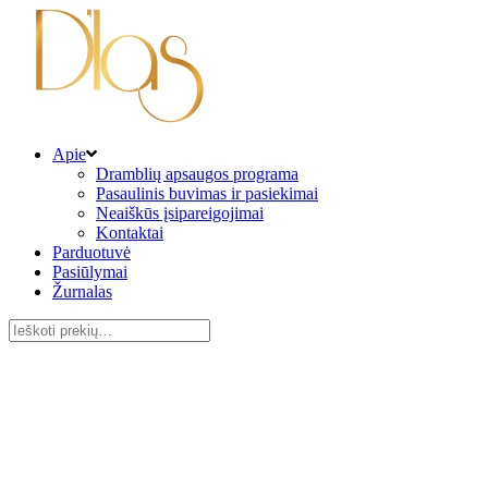
Apie
Dramblių apsaugos programa
Pasaulinis buvimas ir pasiekimai
Neaiškūs įsipareigojimai
Kontaktai
Parduotuvė
Pasiūlymai
Žurnalas
Ieškoti: