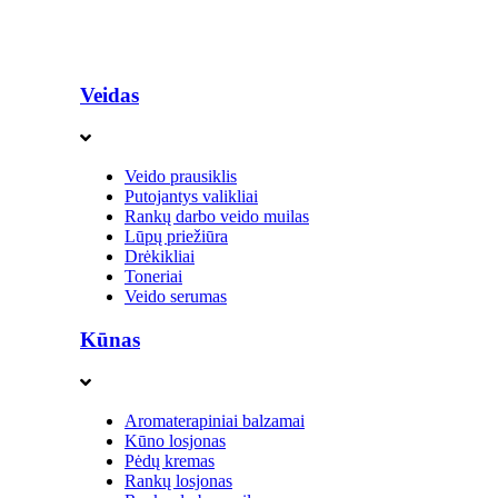
Veidas
Veido prausiklis
Putojantys valikliai
Rankų darbo veido muilas
Lūpų priežiūra
Drėkikliai
Toneriai
Veido serumas
Kūnas
Aromaterapiniai balzamai
Kūno losjonas
Pėdų kremas
Rankų losjonas