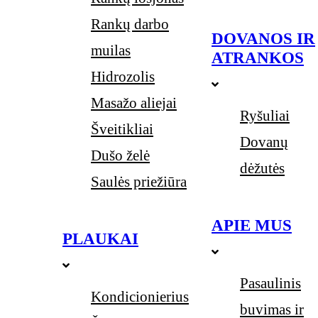
Rankų darbo
DOVANOS IR
muilas
ATRANKOS
Hidrozolis
Masažo aliejai
Ryšuliai
Šveitikliai
Dovanų
Dušo želė
dėžutės
Saulės priežiūra
APIE MUS
PLAUKAI
Pasaulinis
Kondicionierius
buvimas ir