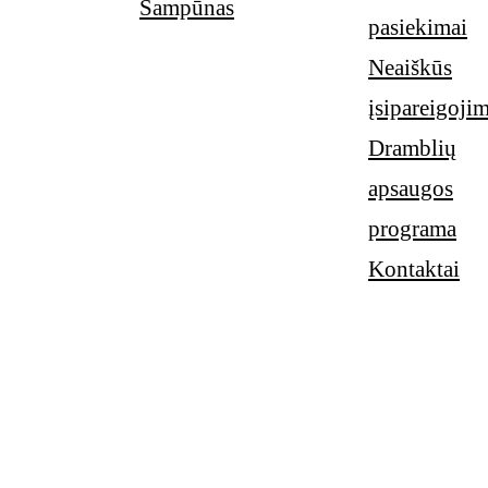
Šampūnas
pasiekimai
Neaiškūs
įsipareigoji
Dramblių
apsaugos
programa
Kontaktai