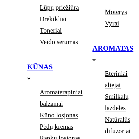
Lūpų priežiūra
Moterys
Drėkikliai
Vyrai
Toneriai
Veido serumas
AROMATAS
KŪNAS
Eteriniai
aliejai
Aromaterapiniai
Smilkalų
balzamai
lazdelės
Kūno losjonas
Natūralūs
Pėdų kremas
difuzoriai
Rankų losjonas