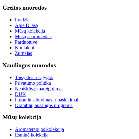
Greitos nuorodos
Pradžia
Apie D'lasą
Mūsų kolekcija
Mūsų asortimentas
Parduotuvė
Kontaktai
Žurnalas
Naudingos nuorodos
Taisyklės ir sąlygos
Privatumo politika
Neaiškūs įsipareigojimai
DUK
Pasaulinis buvimas ir pasiekimai
Dramblių apsaugos programa
Mūsų kolekcija
Aromaterapijos kolekcija
Esminė kolekcija