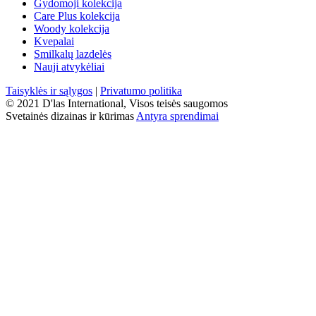
Gydomoji kolekcija
Care Plus kolekcija
Woody kolekcija
Kvepalai
Smilkalų lazdelės
Nauji atvykėliai
Taisyklės ir sąlygos
|
Privatumo politika
© 2021 D'las International, Visos teisės saugomos
Svetainės dizainas ir kūrimas
Antyra sprendimai