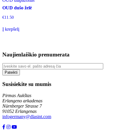
OUD diapazonas
OUD dušo želė
€
11.50
Į krepšelį
Naujienlaiškio prenumerata
Susisiekite su mumis
Pirmas Aukštas
Erlangeno arkadenas
Nürnberger Strasse 7
91052 Erlangenas
infogermany@dlasint.com
+49 176 80464200