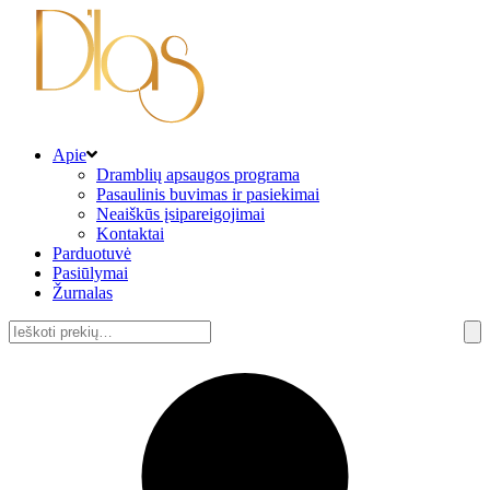
Apie
Dramblių apsaugos programa
Pasaulinis buvimas ir pasiekimai
Neaiškūs įsipareigojimai
Kontaktai
Parduotuvė
Pasiūlymai
Žurnalas
Ieškoti: