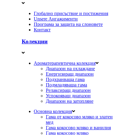
Глобално присъствие и постижения
Unsere Ангажименти
Програма за защита на слоновете
Контакт
Колекции
Ароматерапевтична колекция
Диапазон на охлаждане
Енергизиращ диапазон
Подхранваща гама
Подмладяваща гама
Релаксиращ диапазон
Успокояващ диапазон
Диапазон на затопляне
Основна колекция
Гама от кокосово мляко и златен
мед
Гама кокосово мляко и ванилия
Гама кокосово мляко