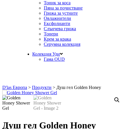
Тоник за коса
Пяна за почистване
Грижа за устните
Овлажнители
Ексфолианти
Слънчева грижа
Тонери
Крем за крака
Серумна колекция
Колекция Уди
Гама OUD
D'las Европа
>
Продукти
>
Душ гел Golden Honey
Душ гел Golden Honey