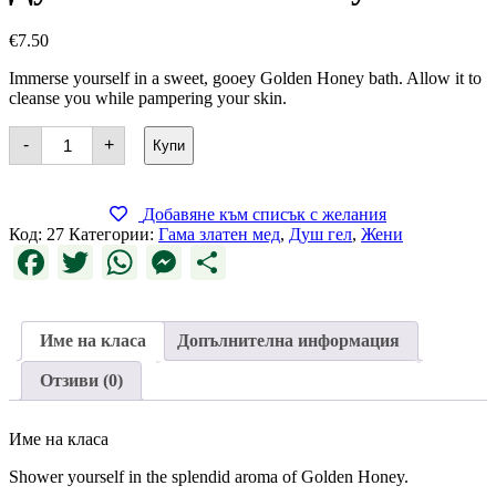
€
7.50
Immerse yourself in a sweet, gooey Golden Honey bath. Allow it to
cleanse you while pampering your skin.
количество
-
+
Купи
за
Golden
Honey
Shower
Добавяне към списък с желания
Gel
Код:
27
Категории:
Гама златен мед
,
Душ гел
,
Жени
Facebook
Twitter
WhatsApp
Messenger
Share
Име на класа
Допълнителна информация
Отзиви (0)
Име на класа
Shower yourself in the splendid aroma of Golden Honey.