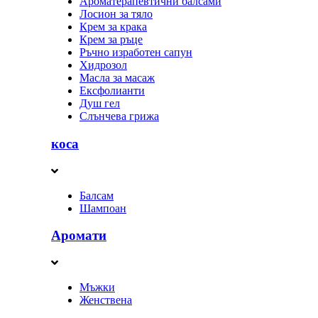
Ароматерапевтични балсами
Лосион за тяло
Крем за крака
Крем за ръце
Ръчно изработен сапун
Хидрозол
Масла за масаж
Ексфолианти
Душ гел
Слънчева грижа
коса
Балсам
Шампоан
Аромати
Мъжки
Женствена