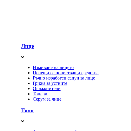
Лице
Измиване на лицето
Пенещи се почистващи средства
Ръчно изработен сапун за лице
Грижа за устните
Овлажнители
Тонери
Серум за лице
Тяло