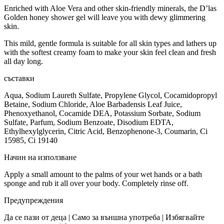
Enriched with Aloe Vera and other skin-friendly minerals, the D’las
Golden honey shower gel will leave you with dewy glimmering
skin.
This mild, gentle formula is suitable for all skin types and lathers up
with the softest creamy foam to make your skin feel clean and fresh
all day long.
съставки
Aqua, Sodium Laureth Sulfate, Propylene Glycol, Cocamidopropyl
Betaine, Sodium Chloride, Aloe Barbadensis Leaf Juice,
Phenoxyethanol, Cocamide DEA, Potassium Sorbate, Sodium
Sulfate, Parfum, Sodium Benzoate, Disodium EDTA,
Ethylhexylglycerin, Citric Acid, Benzophenone-3, Coumarin, Ci
15985, Ci 19140
Начин на използване
Apply a small amount to the palms of your wet hands or a bath
sponge and rub it all over your body. Completely rinse off.
Предупреждения
Да се пази от деца | Само за външна употреба | Избягвайте