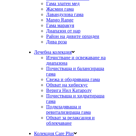
Гама златен мед
Жасмин гама
Лавандулова гама
Mango Range
Гама маракуя
Диапазон от нар
Район на дивите орхидеи
Дива роза
Лечебна колекция
Изчистване и освежаване на
диапазона
Почистваща и балансираща
гама
Свежа и ободряваща гама
Обхват на хибискус
Верига Нил Катаролу
Почистваща и хидратираща
гама
Подмладяваща и
ревитализираща гама
Обхват за релаксация и
облекчаване
Колекция Care Plus