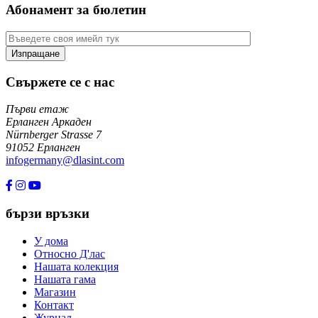
Абонамент за бюлетин
Свържете се с нас
Първи етаж
Ерланген Аркаден
Nürnberger Strasse 7
91052 Ерланген
infogermany@dlasint.com
+49 176 80464200
бързи връзки
У дома
Относно Д'лас
Нашата колекция
Нашата гама
Магазин
Контакт
Журнал