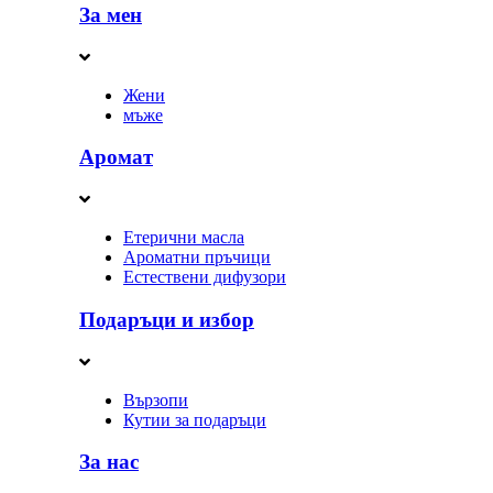
За мен
Жени
мъже
Аромат
Етерични масла
Ароматни пръчици
Естествени дифузори
Подаръци и избор
Вързопи
Кутии за подаръци
За нас