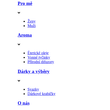
Pro mě
Ženy
Muži
Aroma
Éterické oleje
Vonné tyčinky
Přírodní difuzory
Dárky a výběry
Svazky
Dárkové krabičky
O nás