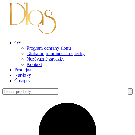
O
Program ochrany slonů
Globální přítomnost a úspěchy
Nezávazné závazky
Kontakt
Prodejna
Nabídky
Časopis
Hledat: