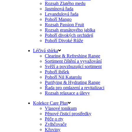
Rozsah Zlatého medu
Jasmínová řada
Levandulová řada
Pohoří Mango
Rozsah Passion Fruit
Rozsah granátového jablka
Pohoří divokých orchidejí
Pohoří Divoké Růže
Léčivá sbírka
Clearing & Refreshing Range
Sortiment čištění a vyvažování
Svěží a povzbuzující sortiment
Pohoří ibišek
Pohoří Nil Katarolu
Purifying & Hydrating Range
Řada pro omlazení a revitalizaci
Rozsah relaxace a úlevy
Kolekce Care Plus
Vlasové tonikum
Pěnové čisticí prostředky
Péče o rty
Zvlhčovače
Křoviny