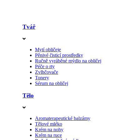
Tvář
Mytí obličeje
Pěnivé čisticí prostředky
Ručně vyráběné mýdlo na obličej
Péče o rty
Zvlhčovače
Tonery
Sérum na obličej
Tělo
Aromaterapeutické balzámy
Tělové mléko
Krém na nohy
Krém na ruce