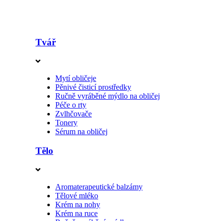
Tvář
Mytí obličeje
Pěnivé čisticí prostředky
Ručně vyráběné mýdlo na obličej
Péče o rty
Zvlhčovače
Tonery
Sérum na obličej
Tělo
Aromaterapeutické balzámy
Tělové mléko
Krém na nohy
Krém na ruce