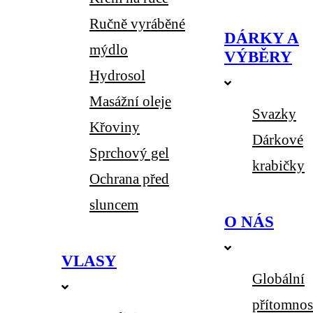
Ručně vyráběné
DÁRKY A
mýdlo
VÝBĚRY
Hydrosol
Masážní oleje
Svazky
Křoviny
Dárkové
Sprchový gel
krabičky
Ochrana před
sluncem
O NÁS
VLASY
Globální
přítomnos