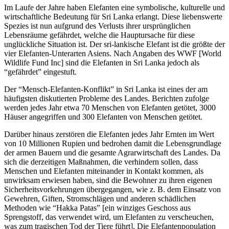
Im Laufe der Jahre haben Elefanten eine symbolische, kulturelle und
wirtschaftliche Bedeutung für Sri Lanka erlangt. Diese liebenswerte
Spezies ist nun aufgrund des Verlusts ihrer ursprünglichen
Lebensräume gefährdet, welche die Hauptursache für diese
unglückliche Situation ist. Der sri-lankische Elefant ist die größte der
vier Elefanten-Unterarten Asiens. Nach Angaben des WWF [World
Wildlife Fund Inc] sind die Elefanten in Sri Lanka jedoch als
“gefährdet” eingestuft.
Der “Mensch-Elefanten-Konflikt” in Sri Lanka ist eines der am
häufigsten diskutierten Probleme des Landes. Berichten zufolge
werden jedes Jahr etwa 70 Menschen von Elefanten getötet, 3000
Häuser angegriffen und 300 Elefanten von Menschen getötet.
Darüber hinaus zerstören die Elefanten jedes Jahr Ernten im Wert
von 10 Millionen Rupien und bedrohen damit die Lebensgrundlage
der armen Bauern und die gesamte Agrarwirtschaft des Landes. Da
sich die derzeitigen Maßnahmen, die verhindern sollen, dass
Menschen und Elefanten miteinander in Kontakt kommen, als
unwirksam erwiesen haben, sind die Bewohner zu ihren eigenen
Sicherheitsvorkehrungen übergegangen, wie z. B. dem Einsatz von
Gewehren, Giften, Stromschlägen und anderen schädlichen
Methoden wie “Hakka Patas” [ein winziges Geschoss aus
Sprengstoff, das verwendet wird, um Elefanten zu verscheuchen,
was zum tragischen Tod der Tiere führt]. Die Elefantenpopulation