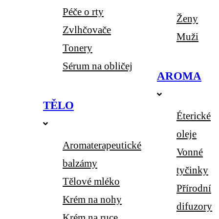
Péče o rty
Ženy
Zvlhčovače
Muži
Tonery
Sérum na obličej
AROMA
TĚLO
Éterické
oleje
Aromaterapeutické
Vonné
balzámy
tyčinky
Tělové mléko
Přírodní
Krém na nohy
difuzory
Krém na ruce