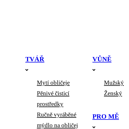
TVÁŘ
VŮNĚ
Mytí obličeje
Mužský
Pěnivé čisticí
Ženský
prostředky
Ručně vyráběné
PRO MĚ
mýdlo na obličej