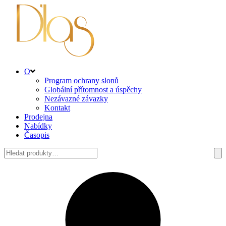
O
Program ochrany slonů
Globální přítomnost a úspěchy
Nezávazné závazky
Kontakt
Prodejna
Nabídky
Časopis