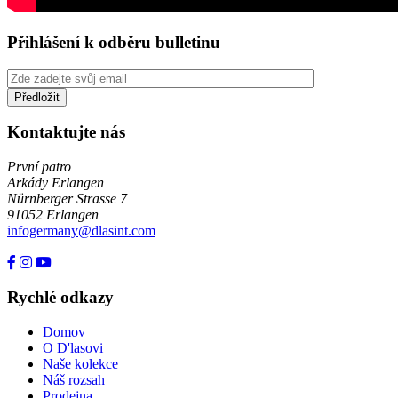
Přihlášení k odběru bulletinu
Kontaktujte nás
První patro
Arkády Erlangen
Nürnberger Strasse 7
91052 Erlangen
infogermany@dlasint.com
+49 176 80464200
Rychlé odkazy
Domov
O D'lasovi
Naše kolekce
Náš rozsah
Prodejna