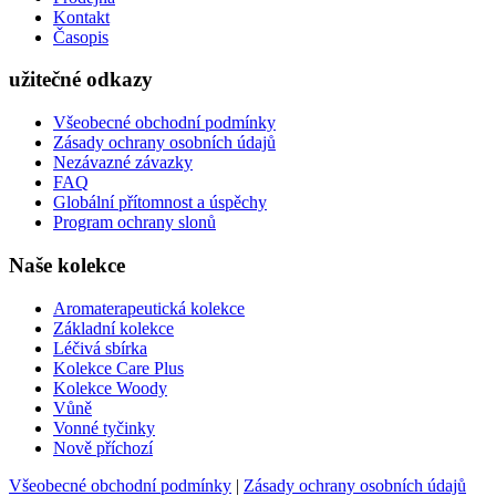
Kontakt
Časopis
užitečné odkazy
Všeobecné obchodní podmínky
Zásady ochrany osobních údajů
Nezávazné závazky
FAQ
Globální přítomnost a úspěchy
Program ochrany slonů
Naše kolekce
Aromaterapeutická kolekce
Základní kolekce
Léčivá sbírka
Kolekce Care Plus
Kolekce Woody
Vůně
Vonné tyčinky
Nově příchozí
Všeobecné obchodní podmínky
|
Zásady ochrany osobních údajů