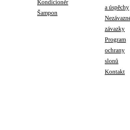
Kondicionér
a úspěchy
Šampon
Nezávazn
závazky
Program
ochrany
slonů
Kontakt