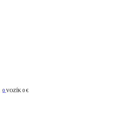
0
VOZÍK
0 €