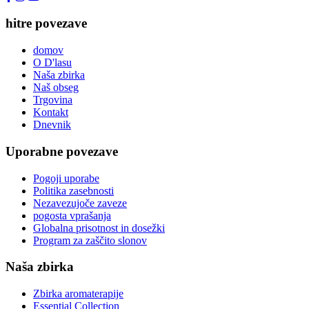
hitre povezave
domov
O D'lasu
Naša zbirka
Naš obseg
Trgovina
Kontakt
Dnevnik
Uporabne povezave
Pogoji uporabe
Politika zasebnosti
Nezavezujoče zaveze
pogosta vprašanja
Globalna prisotnost in dosežki
Program za zaščito slonov
Naša zbirka
Zbirka aromaterapije
Essential Collection