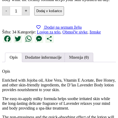
Lavender
-
+
Dodaj v košarico
Body
Lotion
količina
Dodaj na seznam želja
Šifra:
34
Kategorije:
Losjon za telo
,
Območje sivke
,
ženske
Facebook
Twitter
WhatsApp
Messenger
Share
Opis
Dodatne informacije
Mnenja (0)
Opis
Enriched with Jojoba oil, Aloe Vera, Vitamin E Acetate, Bee Honey,
and other skin-friendly ingredients, the D’las Lavender Body lotion
provides nourishment to your skin.
The easy-to-apply milky formula helps soothe irritated skin while
the long-lasting delicate fragrance of Lavender relaxes your mind
and body providing a spa-like treatment.
The non-greasiness and the quick-absorbing effect of the lotion will