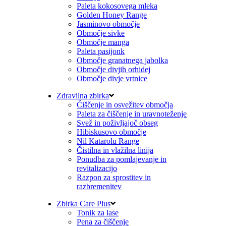
Paleta kokosovega mleka
Golden Honey Range
Jasminovo območje
Območje sivke
Območje manga
Paleta pasijonk
Območje granatnega jabolka
Območje divjih orhidej
Območje divje vrtnice
Zdravilna zbirka
Čiščenje in osvežitev območja
Paleta za čiščenje in uravnoteženje
Svež in poživljajoč obseg
Hibiskusovo območje
Nil Katarolu Range
Čistilna in vlažilna linija
Ponudba za pomlajevanje in
revitalizacijo
Razpon za sprostitev in
razbremenitev
Zbirka Care Plus
Tonik za lase
Pena za čiščenje