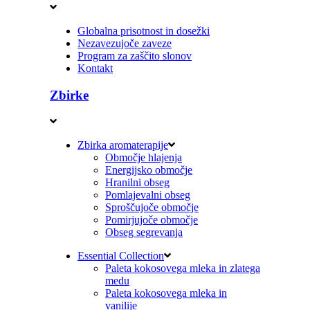
Globalna prisotnost in dosežki
Nezavezujoče zaveze
Program za zaščito slonov
Kontakt
Zbirke
Zbirka aromaterapije
Območje hlajenja
Energijsko območje
Hranilni obseg
Pomlajevalni obseg
Sproščujoče območje
Pomirjujoče območje
Obseg segrevanja
Essential Collection
Paleta kokosovega mleka in zlatega
medu
Paleta kokosovega mleka in
vanilije