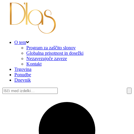
O tem
Program za zaščito slonov
Globalna prisotnost in dosežki
Nezavezujoče zaveze
Kontakt
Trgovina
Ponudbe
Dnevnik
Išči: