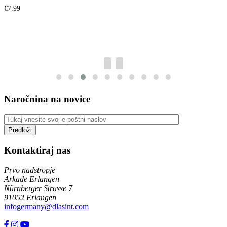
€
7.99
Naročnina na novice
Kontaktiraj nas
Prvo nadstropje
Arkade Erlangen
Nürnberger Strasse 7
91052 Erlangen
infogermany@dlasint.com
+49 176 80464200