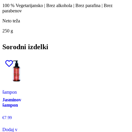
100 % Vegetarijansko | Brez alkohola | Brez parafina | Brez
parabenov
Neto teža
250 g
Sorodni izdelki
šampon
Jasminov
šampon
€
7.99
Dodaj v