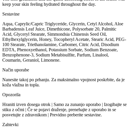
keep your skin feeling hydrated throughout the day.
Sestavine
Aqua, Caprylic/Capric Triglyceride, Glycerin, Cetyl Alcohol, Aloe
Barbadensis Leaf Juice, Dimethicone, Polysorbate 20, Palmitic
Acid, Glyceryl Stearate, Simmondsia Chinensis Seed Oil,
Ethylhexylglycerin, Honey, Tocopheryl Acetate, Stearic Acid, PEG-
100 Stearate, Triethanolamine, Carbomer, Citric Acid, Disodium
EDTA, Phenoxyethanol, Potassium Sorbate, Sodium Benzoate,
Benzophenone-3, Sodium Metabisulfite, Parfum, Linalool,
Coumarin, Geraniol, Limonene.
Način uporabe
Nanesite takoj po prhanju. Za maksimalno vpojnost poskrbite, da je
koža vlažna in topla.
Opozorila
Hraniti izven dosega otrok | Samo za zunanjo uporabo | Izogibajte se
stiku z očmi | Če se pojavi draženje, prenehajte z uporabo in se
posvetujte z zdravnikom | Previdno preberite sestavine.
Zahtevki