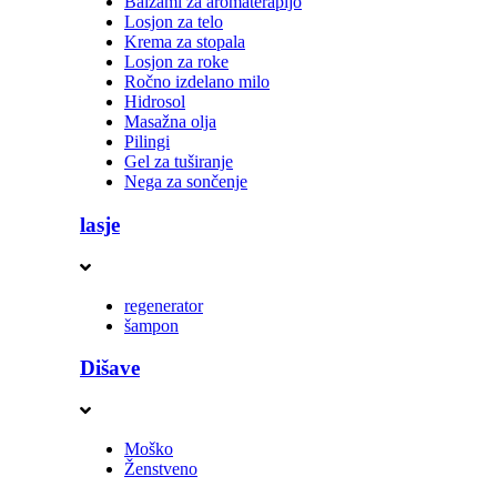
Balzami za aromaterapijo
Losjon za telo
Krema za stopala
Losjon za roke
Ročno izdelano milo
Hidrosol
Masažna olja
Pilingi
Gel za tuširanje
Nega za sončenje
lasje
regenerator
šampon
Dišave
Moško
Ženstveno