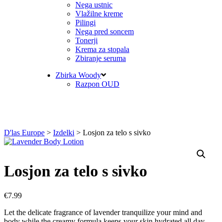
Nega ustnic
Vlažilne kreme
Pilingi
Nega pred soncem
Tonerji
Krema za stopala
Zbiranje seruma
Zbirka Woody
Razpon OUD
D'las Europe
>
Izdelki
>
Losjon za telo s sivko
Losjon za telo s sivko
€
7.99
Let the delicate fragrance of lavender tranquilize your mind and
body while the creamy formula keeps your skin hydrated all day.