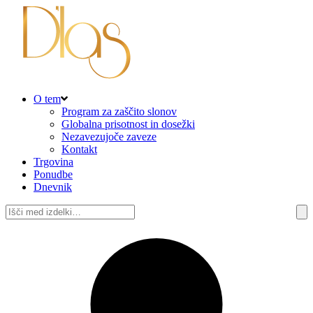
O tem
Program za zaščito slonov
Globalna prisotnost in dosežki
Nezavezujoče zaveze
Kontakt
Trgovina
Ponudbe
Dnevnik
Išči: