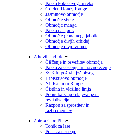
Paleta kokosovega mleka
Golden Honey Range
Jasminovo območje
Območje sivke
Območje manga
Paleta pasijonk
Območje granatnega jabolka
Območje divjih orhidej
Območje divje vrtnice
Zdravilna zbirka
Čiščenje in osvežitev območja
Paleta za čiščenje in uravnoteženje
Svež in poživljajoč obseg
Hibiskusovo območje
Nil Katarolu Range
Čistilna in vlažilna linija
Ponudba za pomlajevanje in
revitalizacijo
Razpon za sprostitev in
razbremenitev
Zbirka Care Plus
Tonik za lase
Pena za čiščenje