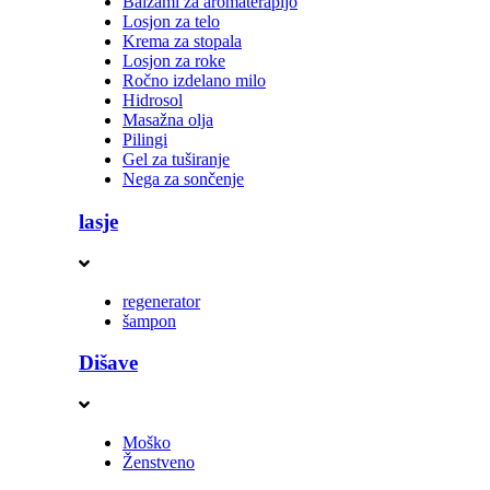
Balzami za aromaterapijo
Losjon za telo
Krema za stopala
Losjon za roke
Ročno izdelano milo
Hidrosol
Masažna olja
Pilingi
Gel za tuširanje
Nega za sončenje
lasje
regenerator
šampon
Dišave
Moško
Ženstveno