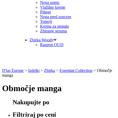
Nega ustnic
Vlažilne kreme
Pilingi
Nega pred soncem
Tonerji
Krema za stopala
Zbiranje seruma
Zbirka Woody
Razpon OUD
D'las Europe
>
Izdelki
>
Zbirka
>
Essential Collection
>
Območje
manga
Območje manga
Nakupujte po
Filtriraj po ceni