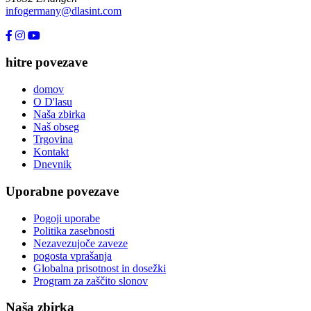
infogermany@dlasint.com
+49 176 80464200
hitre povezave
domov
O D'lasu
Naša zbirka
Naš obseg
Trgovina
Kontakt
Dnevnik
Uporabne povezave
Pogoji uporabe
Politika zasebnosti
Nezavezujoče zaveze
pogosta vprašanja
Globalna prisotnost in dosežki
Program za zaščito slonov
Naša zbirka