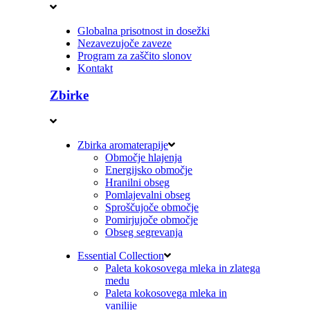
Globalna prisotnost in dosežki
Nezavezujoče zaveze
Program za zaščito slonov
Kontakt
Zbirke
Zbirka aromaterapije
Območje hlajenja
Energijsko območje
Hranilni obseg
Pomlajevalni obseg
Sproščujoče območje
Pomirjujoče območje
Obseg segrevanja
Essential Collection
Paleta kokosovega mleka in zlatega
medu
Paleta kokosovega mleka in
vanilije