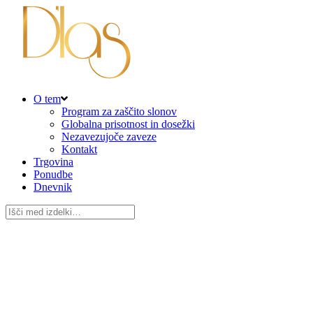
O tem
Program za zaščito slonov
Globalna prisotnost in dosežki
Nezavezujoče zaveze
Kontakt
Trgovina
Ponudbe
Dnevnik
Išči: