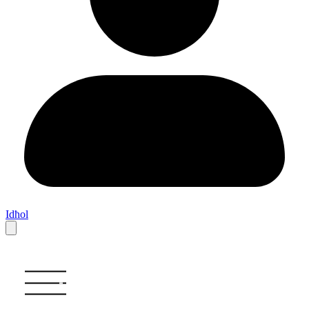
Idħol