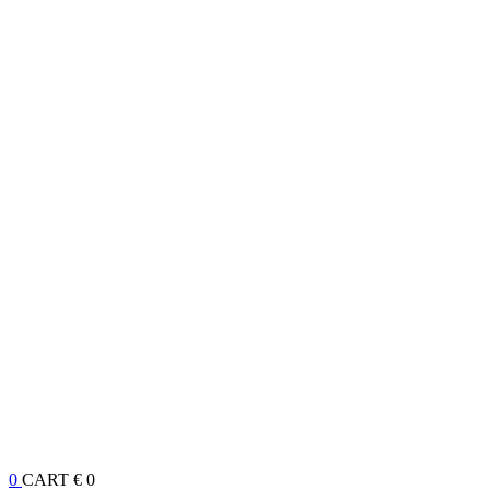
0
CART
€ 0