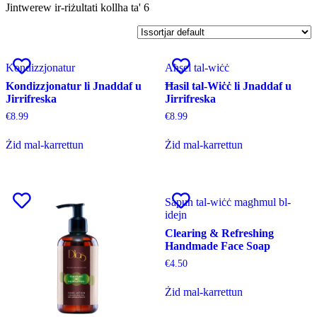
Jintwerew ir-riżultati kollha ta' 6
Kondizzjonatur
Aħsel tal-wiċċ
Kondizzjonatur li Jnaddaf u
Ħasil tal-Wiċċ li Jnaddaf u
Jirrifreska
Jirrifreska
€
8.99
€
8.99
Żid mal-karrettun
Żid mal-karrettun
Sapun tal-wiċċ magħmul bl-
idejn
Clearing & Refreshing
Handmade Face Soap
€
4.50
Żid mal-karrettun