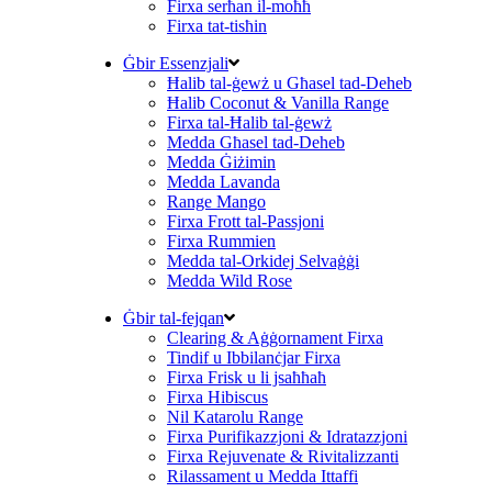
Firxa serħan il-moħħ
Firxa tat-tisħin
Ġbir Essenzjali
Ħalib tal-ġewż u Għasel tad-Deheb
Ħalib Coconut & Vanilla Range
Firxa tal-Ħalib tal-ġewż
Medda Għasel tad-Deheb
Medda Ġiżimin
Medda Lavanda
Range Mango
Firxa Frott tal-Passjoni
Firxa Rummien
Medda tal-Orkidej Selvaġġi
Medda Wild Rose
Ġbir tal-fejqan
Clearing & Aġġornament Firxa
Tindif u Ibbilanċjar Firxa
Firxa Frisk u li jsaħħaħ
Firxa Hibiscus
Nil Katarolu Range
Firxa Purifikazzjoni & Idratazzjoni
Firxa Rejuvenate & Rivitalizzanti
Rilassament u Medda Ittaffi