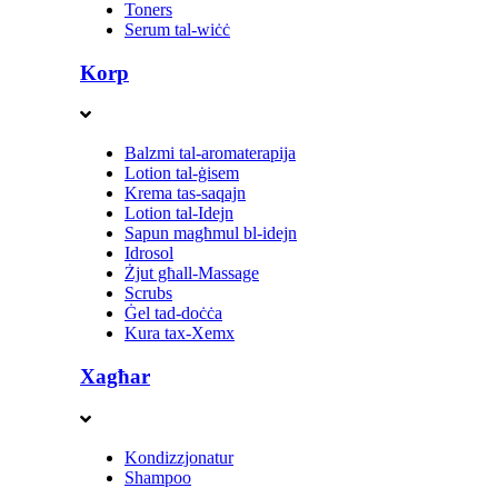
Toners
Serum tal-wiċċ
Korp
Balzmi tal-aromaterapija
Lotion tal-ġisem
Krema tas-saqajn
Lotion tal-Idejn
Sapun magħmul bl-idejn
Idrosol
Żjut għall-Massage
Scrubs
Ġel tad-doċċa
Kura tax-Xemx
Xagħar
Kondizzjonatur
Shampoo