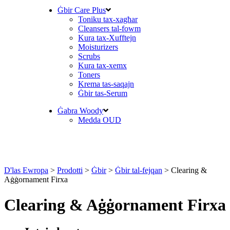
Ġbir Care Plus
Toniku tax-xagħar
Cleansers tal-fowm
Kura tax-Xufftejn
Moisturizers
Scrubs
Kura tax-xemx
Toners
Krema tas-saqajn
Ġbir tas-Serum
Ġabra Woody
Medda OUD
D'las Ewropa
>
Prodotti
>
Ġbir
>
Ġbir tal-fejqan
>
Clearing &
Aġġornament Firxa
Clearing & Aġġornament Firxa