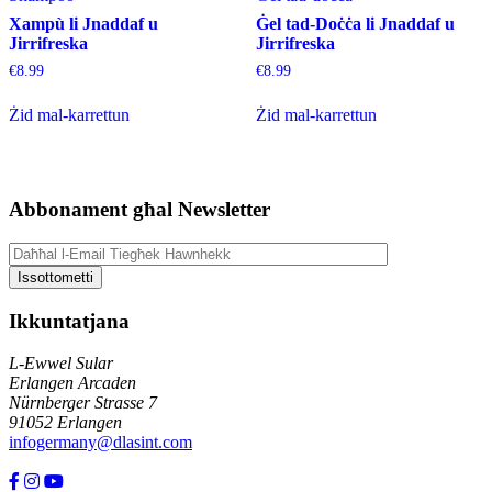
Xampù li Jnaddaf u
Ġel tad-Doċċa li Jnaddaf u
Jirrifreska
Jirrifreska
€
8.99
€
8.99
Żid mal-karrettun
Żid mal-karrettun
Abbonament għal Newsletter
Ikkuntatjana
L-Ewwel Sular
Erlangen Arcaden
Nürnberger Strasse 7
91052 Erlangen
infogermany@dlasint.com
+49 176 80464200