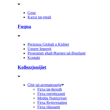
Gzuz
Kaxxi tar-rigali
Fuqna
Preżenza Globali u Kisbiet
Unsere Impenji
Programm għall-Ħarsien tal-Iljunfanti
Kontakt
Kollezzjonijiet
Ġbir tal-aromaterapija
Firxa tat-tkessiħ
Firxa enerġizzanti
Medda Nutrizzjoni
Firxa Rejuvenating
Firxa rilassanti