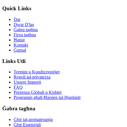
Quick Links
Dar
Dwar D'las
Ġabra tagħna
Firxa tagħna
Ħanut
Kontakt
Ġurnal
Links Utli
Termini u Kundizzjonijiet
Regoli tal-privatezza
Unsere Impenji
FAQ
Preżenza Globali u Kisbiet
Programm għall-Ħarsien tal-Iljunfanti
Ġabra tagħna
Ġbir tal-aromaterapija
Ġbir Essenzjali