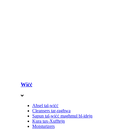
Wiċċ
Aħsel tal-wiċċ
Cleansers tar-ragħwa
Sapun tal-wiċċ magħmul bl-idejn
Kura tax-Xufftejn
Moisturizers