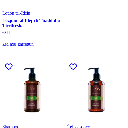
Lotion tal-Idejn
Lozjoni tal-Idejn li Tnaddaf u
Tirrifreska
€
8.99
Żid mal-karrettun
Shampoo
Ġel tad-doċċa