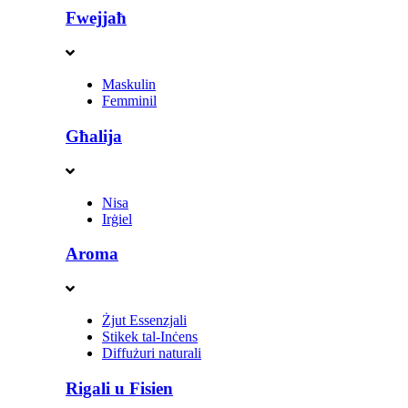
Fwejjaħ
Maskulin
Femminil
Għalija
Nisa
Irġiel
Aroma
Żjut Essenzjali
Stikek tal-Inċens
Diffużuri naturali
Rigali u Fisien