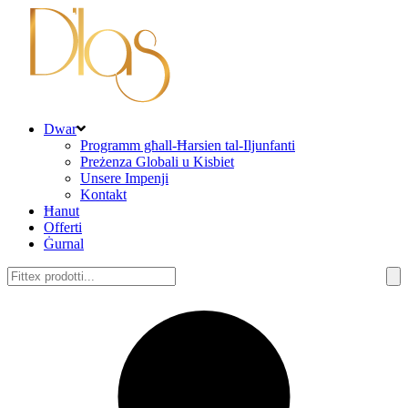
Dwar
Programm għall-Ħarsien tal-Iljunfanti
Preżenza Globali u Kisbiet
Unsere Impenji
Kontakt
Ħanut
Offerti
Ġurnal
Fittex: