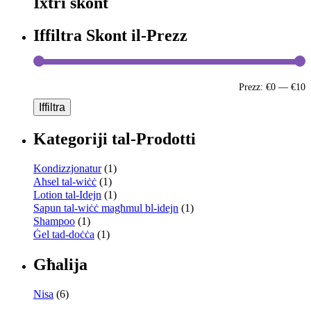
Ixtri skont
Iffiltra Skont il-Prezz
Prezz:
€0
—
€10
Iffiltra
Kategoriji tal-Prodotti
Kondizzjonatur
(1)
Aħsel tal-wiċċ
(1)
Lotion tal-Idejn
(1)
Sapun tal-wiċċ magħmul bl-idejn
(1)
Shampoo
(1)
Ġel tad-doċċa
(1)
Għalija
Nisa
(6)