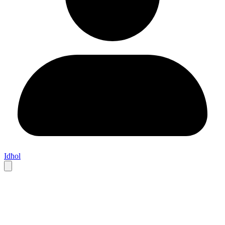
Idħol