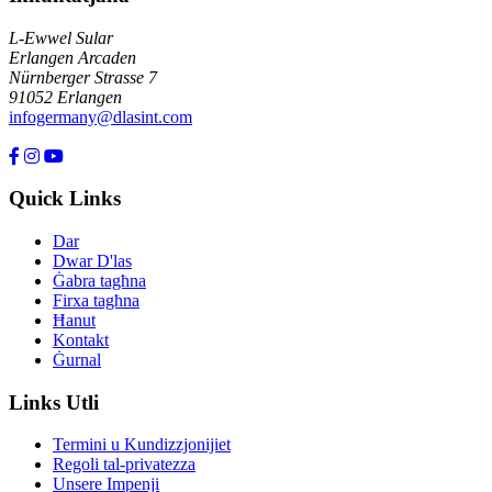
L-Ewwel Sular
Erlangen Arcaden
Nürnberger Strasse 7
91052 Erlangen
infogermany@dlasint.com
+49 176 80464200
Quick Links
Dar
Dwar D'las
Ġabra tagħna
Firxa tagħna
Ħanut
Kontakt
Ġurnal
Links Utli
Termini u Kundizzjonijiet
Regoli tal-privatezza
Unsere Impenji