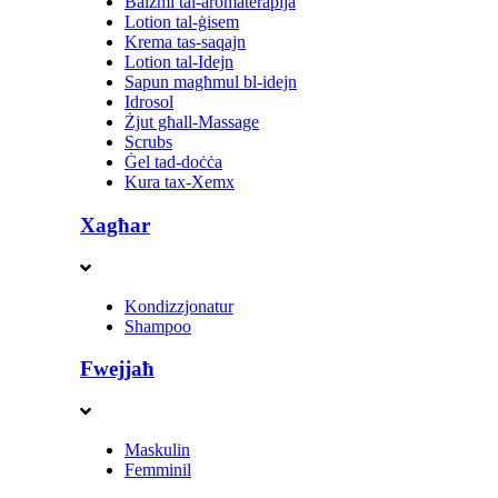
Balzmi tal-aromaterapija
Lotion tal-ġisem
Krema tas-saqajn
Lotion tal-Idejn
Sapun magħmul bl-idejn
Idrosol
Żjut għall-Massage
Scrubs
Ġel tad-doċċa
Kura tax-Xemx
Xagħar
Kondizzjonatur
Shampoo
Fwejjaħ
Maskulin
Femminil