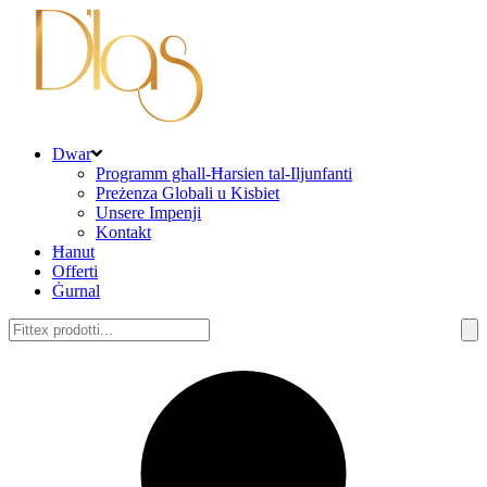
Dwar
Programm għall-Ħarsien tal-Iljunfanti
Preżenza Globali u Kisbiet
Unsere Impenji
Kontakt
Ħanut
Offerti
Ġurnal
Fittex: