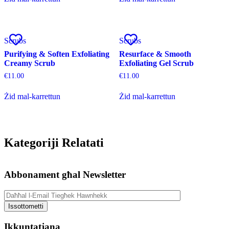
Scrubs
Scrubs
Purifying & Soften Exfoliating
Resurface & Smooth
Creamy Scrub
Exfoliating Gel Scrub
€
11.00
€
11.00
Żid mal-karrettun
Żid mal-karrettun
Kategoriji Relatati
Abbonament għal Newsletter
Ikkuntatjana