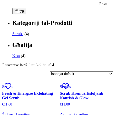
Prezz:
—
Iffiltra
Kategoriji tal-Prodotti
Scrubs
(4)
Għalija
Nisa
(4)
Jintwerew ir-riżultati kollha ta' 4
Scrubs
Scrubs
Fresh & Energize Exfoliating
Scrub Kremuż Esfoljanti
Gel Scrub
Nourish & Glow
€
11.00
€
11.00
Żid mal-karrettun
Żid mal-karrettun