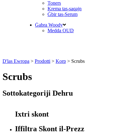
Toners
Krema tas-saqajn
Ġbir tas-Serum
Ġabra Woody
Medda OUD
D'las Ewropa
>
Prodotti
>
Korp
>
Scrubs
Scrubs
Sottokategoriji Dehru
Ixtri skont
Iffiltra Skont il-Prezz