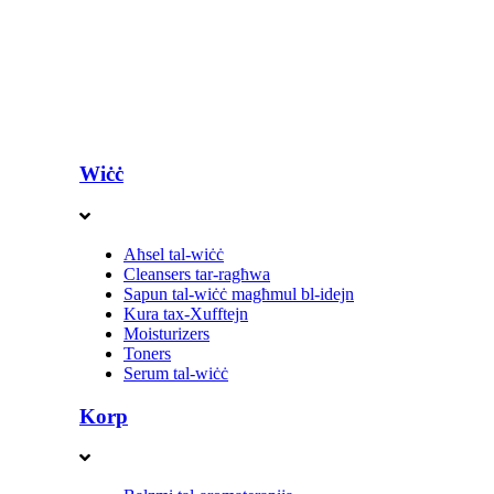
Wiċċ
Aħsel tal-wiċċ
Cleansers tar-ragħwa
Sapun tal-wiċċ magħmul bl-idejn
Kura tax-Xufftejn
Moisturizers
Toners
Serum tal-wiċċ
Korp