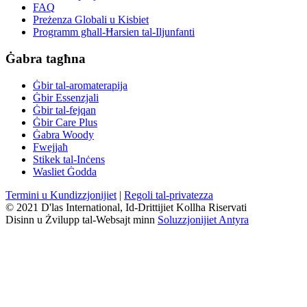
FAQ
Preżenza Globali u Kisbiet
Programm għall-Ħarsien tal-Iljunfanti
Ġabra tagħna
Ġbir tal-aromaterapija
Ġbir Essenzjali
Ġbir tal-fejqan
Ġbir Care Plus
Ġabra Woody
Fwejjaħ
Stikek tal-Inċens
Wasliet Ġodda
Termini u Kundizzjonijiet
|
Regoli tal-privatezza
© 2021 D'las International, Id-Drittijiet Kollha Riservati
Disinn u Żvilupp tal-Websajt minn
Soluzzjonijiet Antyra