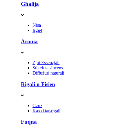
Għalija
Nisa
Irġiel
Aroma
Żjut Essenzjali
Stikek tal-Inċens
Diffużuri naturali
Rigali u Fisien
Gzuz
Kaxxi tar-rigali
Fuqna