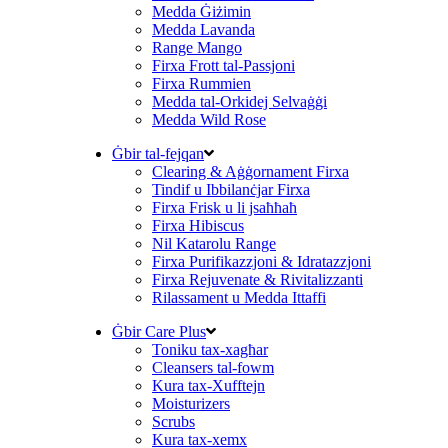
Medda Ġiżimin
Medda Lavanda
Range Mango
Firxa Frott tal-Passjoni
Firxa Rummien
Medda tal-Orkidej Selvaġġi
Medda Wild Rose
Ġbir tal-fejqan
Clearing & Aġġornament Firxa
Tindif u Ibbilanċjar Firxa
Firxa Frisk u li jsaħħaħ
Firxa Hibiscus
Nil Katarolu Range
Firxa Purifikazzjoni & Idratazzjoni
Firxa Rejuvenate & Rivitalizzanti
Rilassament u Medda Ittaffi
Ġbir Care Plus
Toniku tax-xagħar
Cleansers tal-fowm
Kura tax-Xufftejn
Moisturizers
Scrubs
Kura tax-xemx