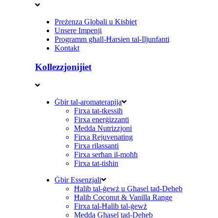
Preżenza Globali u Kisbiet
Unsere Impenji
Programm għall-Ħarsien tal-Iljunfanti
Kontakt
Kollezzjonijiet
Ġbir tal-aromaterapija
Firxa tat-tkessiħ
Firxa enerġizzanti
Medda Nutrizzjoni
Firxa Rejuvenating
Firxa rilassanti
Firxa serħan il-moħħ
Firxa tat-tisħin
Ġbir Essenzjali
Ħalib tal-ġewż u Għasel tad-Deheb
Ħalib Coconut & Vanilla Range
Firxa tal-Ħalib tal-ġewż
Medda Għasel tad-Deheb