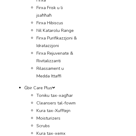
Firxa Frisk u li
jsaħħaħ
Firxa Hibiscus
Nil Katarolu Range
Firxa Purifikazzjoni &
Idratazzjoni
Firxa Rejuvenate &
Rivitalizzanti
Rilassament u
Medda Ittaffi
Ġbir Care Plus
Toniku tax-xagħar
Cleansers tal-fowm
Kura tax-Xufftejn
Moisturizers
Scrubs
Kura tax-xemx