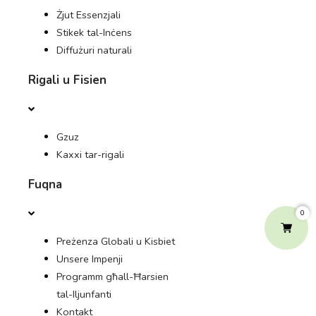
Żjut Essenzjali
Stikek tal-Inċens
Diffużuri naturali
Rigali u Fisien
Gzuz
Kaxxi tar-rigali
Fuqna
0
Preżenza Globali u Kisbiet
Unsere Impenji
Programm għall-Ħarsien
tal-Iljunfanti
Kontakt