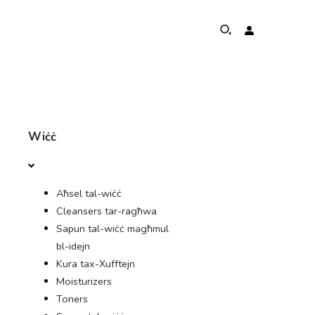
DWAR
Wiċċ
PROGRAMM GĦALL-ĦARSIEN TAL-ILJUNFANTI
Aħsel tal-wiċċ
PREŻENZA GLOBALI U KISBIET
Cleansers tar-ragħwa
Sapun tal-wiċċ magħmul
UNSERE IMPENJI
bl-idejn
Kura tax-Xufftejn
KONTAKT
Moisturizers
Toners
ĦANUT