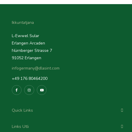
Ikkuntatjana
L-Ewwel Sular
Erlangen Arcaden
Nürnberger Strasse 7
91052 Erlangen
infogermany@dlasint.com
+49 176 80464200
Quick Links
Links Utli