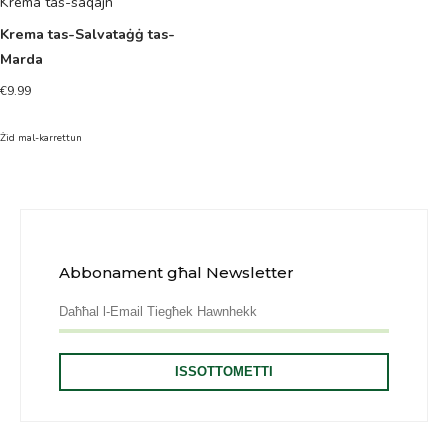
Krema tas-saqajn
Krema tas-Salvataġġ tas-
Marda
€
9.99
Żid mal-karrettun
Abbonament għal Newsletter