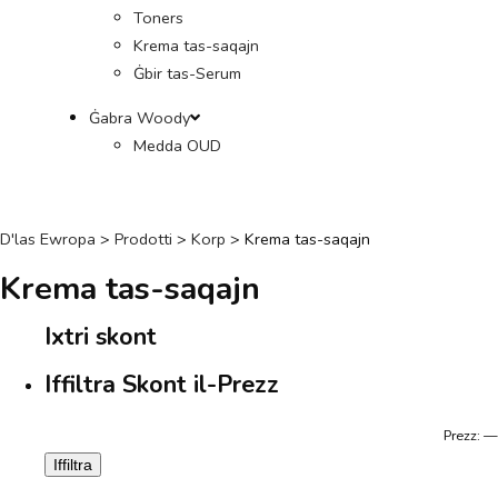
Toners
Krema tas-saqajn
Ġbir tas-Serum
Ġabra Woody
Medda OUD
D'las Ewropa
>
Prodotti
>
Korp
>
Krema tas-saqajn
Krema tas-saqajn
Ixtri skont
Iffiltra Skont il-Prezz
Prezz:
—
Iffiltra