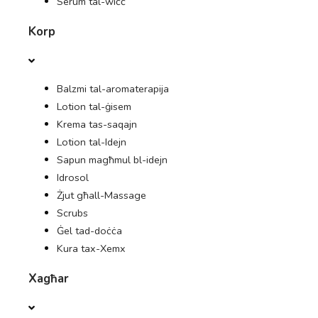
Serum tal-wiċċ
Korp
OFFERTI
ĠURNAL
Balzmi tal-aromaterapija
Lotion tal-ġisem
Krema tas-saqajn
Lotion tal-Idejn
Sapun magħmul bl-idejn
Idrosol
Żjut għall-Massage
Scrubs
Ġel tad-doċċa
Kura tax-Xemx
Xagħar