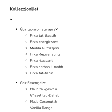
Kollezzjonijiet
Ġbir tal-aromaterapija
Firxa tat-tkessiħ
Firxa enerġizzanti
Medda Nutrizzjoni
Firxa Rejuvenating
Firxa rilassanti
Firxa serħan il-moħħ
Firxa tat-tisħin
Ġbir Essenzjali
Ħalib tal-ġewż u
Għasel tad-Deheb
Ħalib Coconut &
Vanilla Range