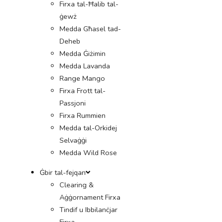
Firxa tal-Ħalib tal-
ġewż
Medda Għasel tad-
Deheb
Medda Ġiżimin
Medda Lavanda
Range Mango
Firxa Frott tal-
Passjoni
Firxa Rummien
Medda tal-Orkidej
Selvaġġi
Medda Wild Rose
Ġbir tal-fejqan
Clearing &
Aġġornament Firxa
Tindif u Ibbilanċjar
Firxa