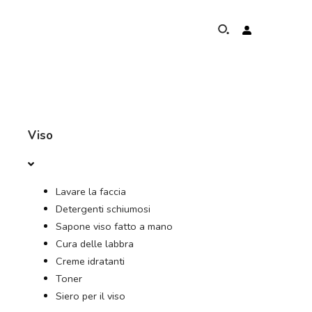
DI
Viso
PROGRAMMA DI PROTEZIONE DEGLI ELEFANTI
Lavare la faccia
PRESENZA GLOBALE E RISULTATI
Detergenti schiumosi
Sapone viso fatto a mano
I NOSTRI IMPEGNI
Cura delle labbra
Creme idratanti
CONTATTO
Toner
Siero per il viso
NEGOZIO