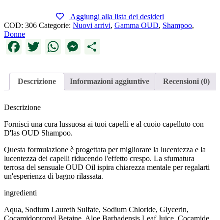
Aggiungi alla lista dei desideri
COD:
306
Categorie:
Nuovi arrivi
,
Gamma OUD
,
Shampoo
,
Donne
Facebook
Twitter
WhatsApp
Messenger
Condividi
Descrizione
Informazioni aggiuntive
Recensioni (0)
Descrizione
Fornisci una cura lussuosa ai tuoi capelli e al cuoio capelluto con
D'las OUD Shampoo.
Questa formulazione è progettata per migliorare la lucentezza e la
lucentezza dei capelli riducendo l'effetto crespo. La sfumatura
terrosa del sensuale OUD Oil ispira chiarezza mentale per regalarti
un'esperienza di bagno rilassata.
ingredienti
Aqua, Sodium Laureth Sulfate, Sodium Chloride, Glycerin,
Cocamidopropyl Betaine, Aloe Barbadensis Leaf Juice, Cocamide