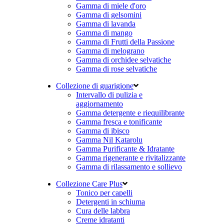
Gamma di miele d'oro
Gamma di gelsomini
Gamma di lavanda
Gamma di mango
Gamma di Frutti della Passione
Gamma di melograno
Gamma di orchidee selvatiche
Gamma di rose selvatiche
Collezione di guarigione
Intervallo di pulizia e
aggiornamento
Gamma detergente e riequilibrante
Gamma fresca e tonificante
Gamma di ibisco
Gamma Nil Katarolu
Gamma Purificante & Idratante
Gamma rigenerante e rivitalizzante
Gamma di rilassamento e sollievo
Collezione Care Plus
Tonico per capelli
Detergenti in schiuma
Cura delle labbra
Creme idratanti