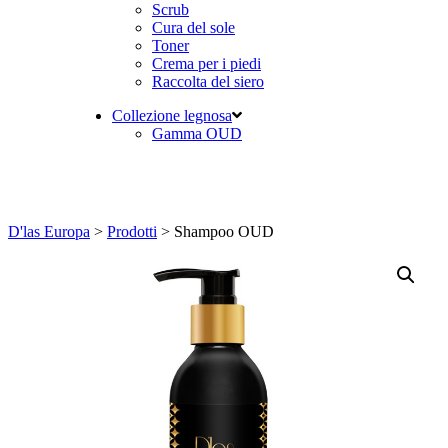
Scrub
Cura del sole
Toner
Crema per i piedi
Raccolta del siero
Collezione legnosa
Gamma OUD
D'las Europa
>
Prodotti
>
Shampoo OUD