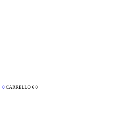
0
CARRELLO
€ 0