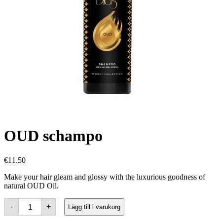
OUD schampo
€
11.50
Make your hair gleam and glossy with the luxurious goodness of
natural OUD Oil.
OUD
-
+
Lägg till i varukorg
Shampoo
mängd