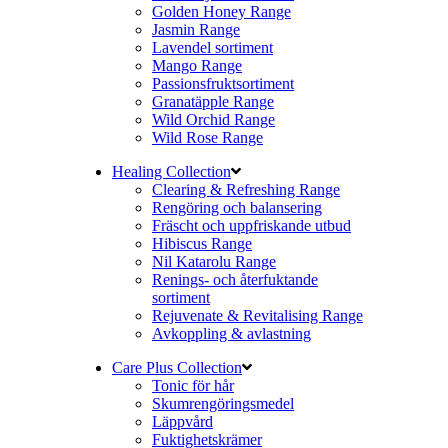
Golden Honey Range
Jasmin Range
Lavendel sortiment
Mango Range
Passionsfruktsortiment
Granatäpple Range
Wild Orchid Range
Wild Rose Range
Healing Collection
Clearing & Refreshing Range
Rengöring och balansering
Fräscht och uppfriskande utbud
Hibiscus Range
Nil Katarolu Range
Renings- och återfuktande
sortiment
Rejuvenate & Revitalising Range
Avkoppling & avlastning
Care Plus Collection
Tonic för hår
Skumrengöringsmedel
Läppvård
Fuktighetskrämer