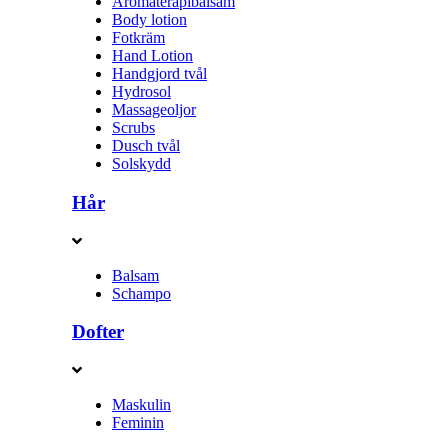
Aromaterapibalsam
Body lotion
Fotkräm
Hand Lotion
Handgjord tvål
Hydrosol
Massageoljor
Scrubs
Dusch tvål
Solskydd
Hår
Balsam
Schampo
Dofter
Maskulin
Feminin