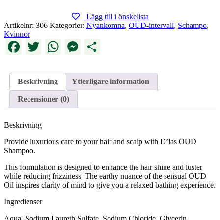
Lägg till i önskelista
Artikelnr:
306
Kategorier:
Nyankomna
,
OUD-intervall
,
Schampo
,
Kvinnor
Facebook
Twitter
WhatsApp
Messenger
Dela
Beskrivning
Ytterligare information
Recensioner (0)
Beskrivning
Provide luxurious care to your hair and scalp with D’las OUD
Shampoo.
This formulation is designed to enhance the hair shine and luster
while reducing frizziness. The earthy nuance of the sensual OUD
Oil inspires clarity of mind to give you a relaxed bathing experience.
Ingredienser
Aqua, Sodium Laureth Sulfate, Sodium Chloride, Glycerin,