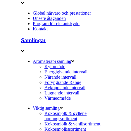
Global närvaro och prestationer
Unsere åtaganden
Program för elefantskydd
Kontakt
Samlingar
Aromaterapi samling
Kylområde
Energigivande intervall
Närande intervall
Föryngrande Range
Avkopplande intervall
Lugnande intervall
Värmeområde
Viktig samling
Kokosmjölk & gyllene
honungssortiment
Kokosmjölk & vaniljsortiment
Kokosmjölkssortiment