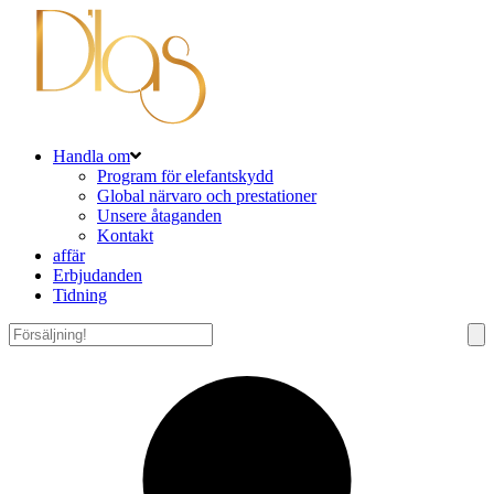
Handla om
Program för elefantskydd
Global närvaro och prestationer
Unsere åtaganden
Kontakt
affär
Erbjudanden
Tidning
Tack
för
att
du
följde
med!