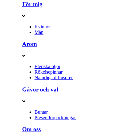
För mig
Kvinnor
Män
Arom
Eteriska oljor
Rökelsepinnar
Naturliga diffusorer
Gåvor och val
Buntar
Presentförpackningar
Om oss