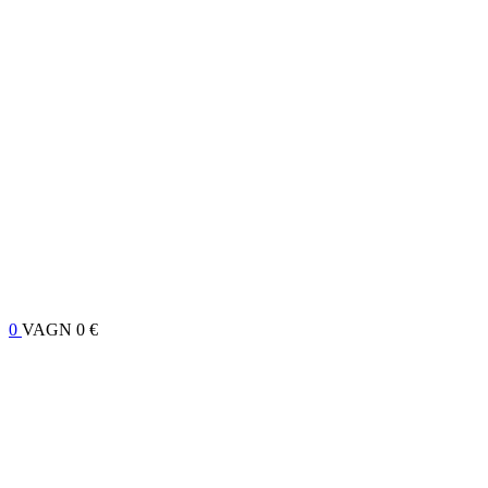
0
VAGN
0 €