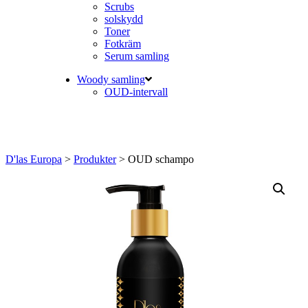
Scrubs
solskydd
Toner
Fotkräm
Serum samling
Woody samling
OUD-intervall
D'las Europa
>
Produkter
>
OUD schampo