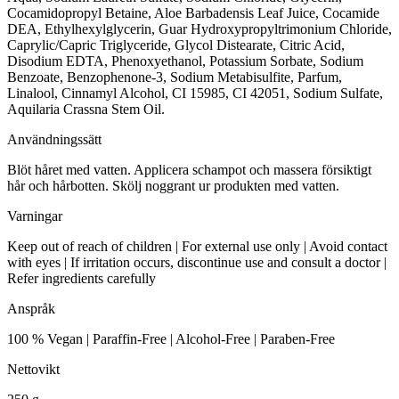
Cocamidopropyl Betaine, Aloe Barbadensis Leaf Juice, Cocamide
DEA, Ethylhexylglycerin, Guar Hydroxypropyltrimonium Chloride,
Caprylic/Capric Triglyceride, Glycol Distearate, Citric Acid,
Disodium EDTA, Phenoxyethanol, Potassium Sorbate, Sodium
Benzoate, Benzophenone-3, Sodium Metabisulfite, Parfum,
Linalool, Cinnamyl Alcohol, CI 15985, CI 42051, Sodium Sulfate,
Aquilaria Crassna Stem Oil.
Användningssätt
Blöt håret med vatten. Applicera schampot och massera försiktigt
hår och hårbotten. Skölj noggrant ur produkten med vatten.
Varningar
Keep out of reach of children | For external use only | Avoid contact
with eyes | If irritation occurs, discontinue use and consult a doctor |
Refer ingredients carefully
Anspråk
100 % Vegan | Paraffin-Free | Alcohol-Free | Paraben-Free
Nettovikt