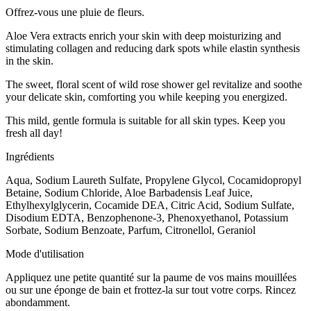
Offrez-vous une pluie de fleurs.
Aloe Vera extracts enrich your skin with deep moisturizing and
stimulating collagen and reducing dark spots while elastin synthesis
in the skin.
The sweet, floral scent of wild rose shower gel revitalize and soothe
your delicate skin, comforting you while keeping you energized.
This mild, gentle formula is suitable for all skin types. Keep you
fresh all day!
Ingrédients
Aqua, Sodium Laureth Sulfate, Propylene Glycol, Cocamidopropyl
Betaine, Sodium Chloride, Aloe Barbadensis Leaf Juice,
Ethylhexylglycerin, Cocamide DEA, Citric Acid, Sodium Sulfate,
Disodium EDTA, Benzophenone-3, Phenoxyethanol, Potassium
Sorbate, Sodium Benzoate, Parfum, Citronellol, Geraniol
Mode d'utilisation
Appliquez une petite quantité sur la paume de vos mains mouillées
ou sur une éponge de bain et frottez-la sur tout votre corps. Rincez
abondamment.