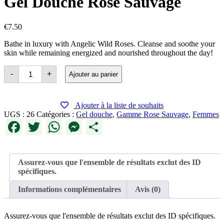
Gel Douche Rose Sauvage
€
7.50
Bathe in luxury with Angelic Wild Roses. Cleanse and soothe your
skin while remaining energized and nourished throughout the day!
quantité
-
+
Ajouter au panier
de
Wild
Rose
Shower
Ajouter à la liste de souhaits
Gel
UGS :
26
Catégories :
Gel douche
,
Gamme Rose Sauvage
,
Femmes
Facebook
Twitter
WhatsApp
Messenger
Partager
Assurez-vous que l'ensemble de résultats exclut des ID
spécifiques.
Informations complémentaires
Avis (0)
Assurez-vous que l'ensemble de résultats exclut des ID spécifiques.