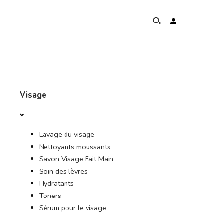
À PROPOS DE
Visage
PROGRAMME DE PROTECTION DES ÉLÉPHANTS
Lavage du visage
PRÉSENCE MONDIALE ET RÉALISATIONS
Nettoyants moussants
Savon Visage Fait Main
NOS ENGAGEMENTS
Soin des lèvres
Hydratants
CONTACT
Toners
Sérum pour le visage
BOUTIQUE