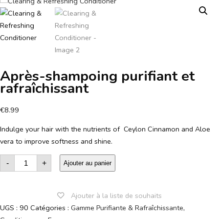
Après-shampoing purifiant et
rafraîchissant
€
8.99
Indulge your hair with the nutrients of Ceylon Cinnamon and Aloe
vera to improve softness and shine.
quantité
-
+
de
Ajouter au panier
Clearing
&
Refreshing
Conditioner
Ajouter à la liste de souhaits
UGS :
90
Catégories :
Gamme Purifiante & Rafraîchissante
,