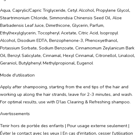
Aqua, Caprylic/Capric Triglyceride, Cetyl Alcohol, Propylene Glycol,
Steartrimonium Chloride, Simmondsia Chinensis Seed Oil, Aloe
Barbadensis Leaf Juice, Dimethicone, Glycerin, Parfum,
Ethylhexylglycerin, Tocopheryl Acetate, Citric Acid, Isopropyl
Alcohol, Disodium EDTA, Benzophenone-3, Phenoxyethanol,
Potassium Sorbate, Sodium Benzoate, Cinnamomum Zeylanicum Bark
Oil, Benzyl Salicylate, Cinnamal, Hexyl Cinnamal, Citronellol, Linalool,
Geraniol, Butylphenyl Methylpropional, Eugenol
Mode d'utilisation
Apply after shampooing, starting from the end tips of the hair and
working up along the hair strands, leave for 2-3 minutes, and wash.
For optimal results, use with D’las Clearing & Refreshing shampoo.
Avertissements
Tenir hors de portée des enfants | Pour usage externe seulement |
Éviter le contact avec les yeux | En cas d'irritation, cesser l'utilisation