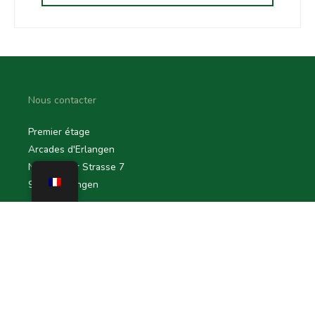
Nous contacter
Premier étage
Arcades d'Erlangen
Nürnberger Strasse 7
91052 Erlangen
infogermany@dlasint.com
+49 176 80464200
Liens rapides