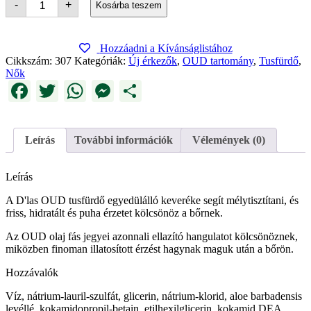
-
+
Kosárba teszem
Shower
Gel
mennyiség
Hozzáadni a Kívánságlistához
Cikkszám:
307
Kategóriák:
Új érkezők
,
OUD tartomány
,
Tusfürdő
,
Nők
Facebook
Twitter
WhatsApp
Messenger
Ossza
meg
Leírás
További információk
Vélemények (0)
Leírás
A D'las OUD tusfürdő egyedülálló keveréke segít mélytisztítani, és
friss, hidratált és puha érzetet kölcsönöz a bőrnek.
Az OUD olaj fás jegyei azonnali ellazító hangulatot kölcsönöznek,
miközben finoman illatosított érzést hagynak maguk után a bőrön.
Hozzávalók
Víz, nátrium-lauril-szulfát, glicerin, nátrium-klorid, aloe barbadensis
levéllé, kokamidopropil-betain, etilhexilglicerin, kokamid DEA,