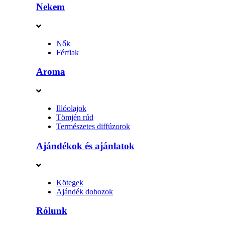
Nekem
Nők
Férfiak
Aroma
Illóolajok
Tömjén rúd
Természetes diffúzorok
Ajándékok és ajánlatok
Kötegek
Ajándék dobozok
Rólunk