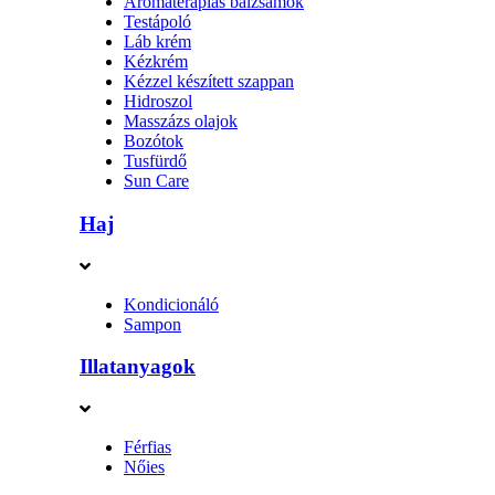
Aromaterápiás balzsamok
Testápoló
Láb krém
Kézkrém
Kézzel készített szappan
Hidroszol
Masszázs olajok
Bozótok
Tusfürdő
Sun Care
Haj
Kondicionáló
Sampon
Illatanyagok
Férfias
Nőies