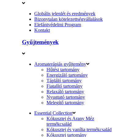
Globális jelenlét és eredmények
Bizonytalan kötelezettségvállalások
Elefántvédelmi Program
Kontakt
Gyűjtemények
Aromaterápiás gyűjtemény
Hűtési tartomány
Energizáló tartomány
Tápláló tartomány
Fiatalító tartomány
Relaxáló tartomány
Nyugtató tartomány
Melegítő tartomány
Essential Collection
Kókusztej és Arany Méz
termékcsalád
Kókusztej és vanília termékcsalád
Kókusztej tartomány