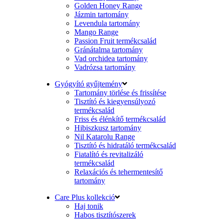
Golden Honey Range
Jázmin tartomány
Levendula tartomány
Mango Range
Passion Fruit termékcsalád
Gránátalma tartomány
Vad orchidea tartomány
Vadrózsa tartomány
Gyógyító gyűjtemény
Tartomány törlése és frissítése
Tisztító és kiegyensúlyozó
termékcsalád
Friss és élénkítő termékcsalád
Hibiszkusz tartomány
Nil Katarolu Range
Tisztító és hidratáló termékcsalád
Fiatalító és revitalizáló
termékcsalád
Relaxációs és tehermentesítő
tartomány
Care Plus kollekció
Haj tonik
Habos tisztítószerek