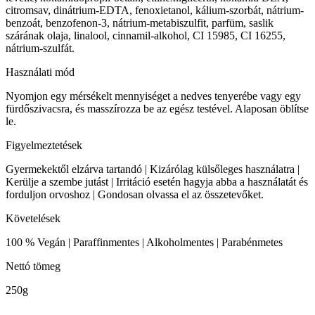
citromsav, dinátrium-EDTA, fenoxietanol, kálium-szorbát, nátrium-
benzoát, benzofenon-3, nátrium-metabiszulfit, parfüm, saslik
szárának olaja, linalool, cinnamil-alkohol, CI 15985, CI 16255,
nátrium-szulfát.
Használati mód
Nyomjon egy mérsékelt mennyiséget a nedves tenyerébe vagy egy
fürdőszivacsra, és masszírozza be az egész testével. Alaposan öblítse
le.
Figyelmeztetések
Gyermekektől elzárva tartandó | Kizárólag külsőleges használatra |
Kerülje a szembe jutást | Irritáció esetén hagyja abba a használatát és
forduljon orvoshoz | Gondosan olvassa el az összetevőket.
Követelések
100 % Vegán | Paraffinmentes | Alkoholmentes | Parabénmetes
Nettó tömeg
250g