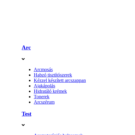
Arc
Arcmosás
Habzó tisztítószerek
Kézzel készített arcszappan
Ajakápolás
Hidratáló krémek
Tonerek
Arcszérum
Test