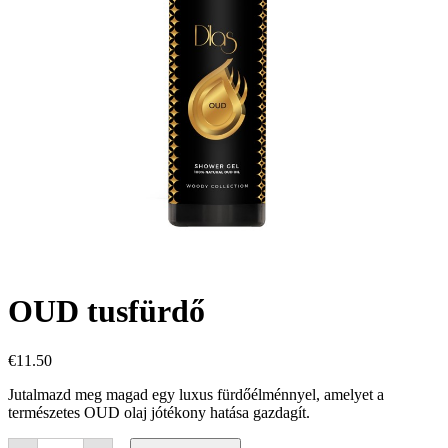
OUD tusfürdő
€
11.50
Jutalmazd meg magad egy luxus fürdőélménnyel, amelyet a
természetes OUD olaj jótékony hatása gazdagít.
OUD