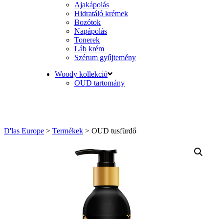
Ajakápolás
Hidratáló krémek
Bozótok
Napápolás
Tonerek
Láb krém
Szérum gyűjtemény
Woody kollekció
OUD tartomány
D'las Europe
>
Termékek
>
OUD tusfürdő