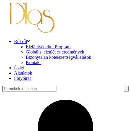
Ról ről
Elefántvédelmi Program
Globális jelenlét és eredmények
Bizonytalan kötelezettségvállalások
Kontakt
Üzlet
Ajánlatok
Folyóirat
Keresés
a
következőre: