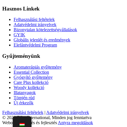
Hasznos Linkek
Felhasználási feltételek
Adatvédelmi irányelvek
Bizonytalan kötelezettségvállalások
GYIK
Globális jelenlét és eredmények
Elefántvédelmi Program
Gyűjteményünk
Aromaterápiás gyűjtemény
Essential Collection
Gyógyító gyűjtemény
Care Plus kollekció
Woody kollekció
Illatanyagok
Tömjén rúd
Új érkezők
Felhasználási feltételek
|
Adatvédelmi irányelvek
© 2021 D'las International, Minden jog fenntartva
Weboldal tervezés és fejlesztés
Antyra megoldások