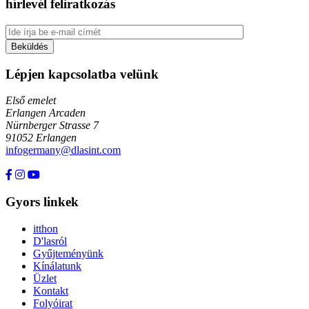
hírlevél feliratkozás
Lépjen kapcsolatba velünk
Első emelet
Erlangen Arcaden
Nürnberger Strasse 7
91052 Erlangen
infogermany@dlasint.com
+49 176 80464200
Gyors linkek
itthon
D'lasról
Gyűjteményünk
Kínálatunk
Üzlet
Kontakt
Folyóirat