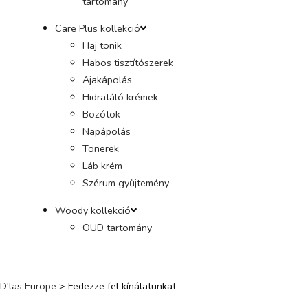
tartomány
Care Plus kollekció
Haj tonik
Habos tisztítószerek
Ajakápolás
Hidratáló krémek
Bozótok
Napápolás
Tonerek
Láb krém
Szérum gyűjtemény
Woody kollekció
A miénk
Gyűjtemény
OUD tartomány
D'las Europe
>
Fedezze fel kínálatunkat