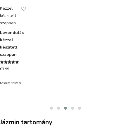
Kézzel
készített
szappan
Levendulás
kézzel
készített
szappan
Értékelés:
€
3.99
5.00
/ 5
Kosárba teszem
Jázmin tartomány