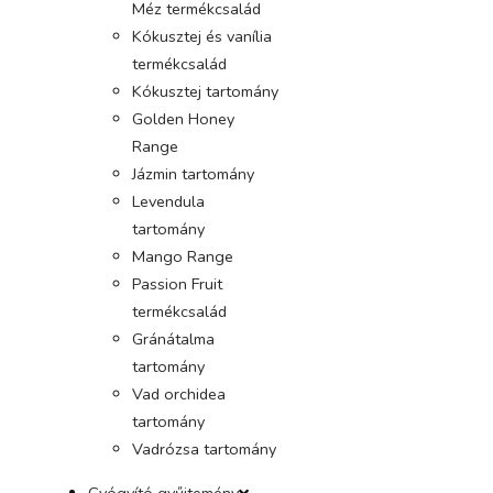
Méz termékcsalád
Kókusztej és vanília
termékcsalád
Kókusztej tartomány
Golden Honey
Range
Jázmin tartomány
Levendula
tartomány
Mango Range
Passion Fruit
termékcsalád
Gránátalma
tartomány
Vad orchidea
tartomány
Vadrózsa tartomány
Gyógyító gyűjtemény