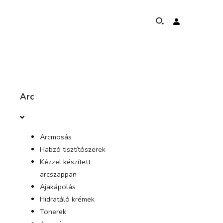
RÓL RŐL
Arc
ELEFÁNTVÉDELMI PROGRAM
Arcmosás
GLOBÁLIS JELENLÉT ÉS EREDMÉNYEK
Habzó tisztítószerek
Kézzel készített
BIZONYTALAN KÖTELEZETTSÉGVÁLLALÁSOK
arcszappan
Ajakápolás
KONTAKT
Hidratáló krémek
Tonerek
ÜZLET