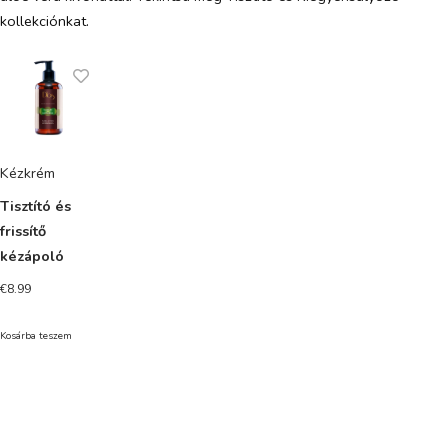
kollekciónkat.
Kézkrém
Tisztító és
frissítő
kézápoló
€
8.99
Kosárba teszem