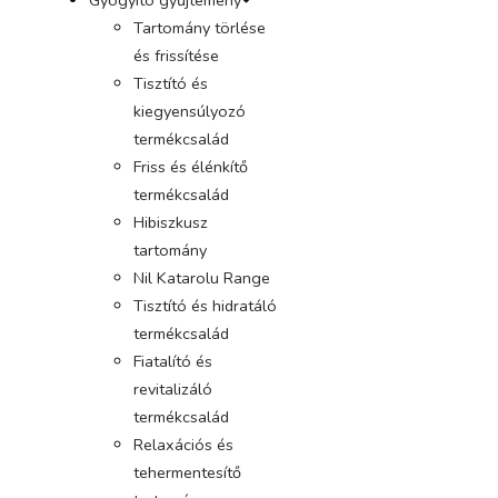
Tartomány törlése
és frissítése
Tisztító és
kiegyensúlyozó
termékcsalád
Friss és élénkítő
termékcsalád
Hibiszkusz
tartomány
Nil Katarolu Range
Tisztító és hidratáló
termékcsalád
Fiatalító és
revitalizáló
termékcsalád
Relaxációs és
tehermentesítő