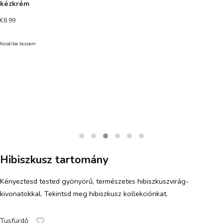
kézkrém
€
8.99
Kosárba teszem
Hibiszkusz tartomány
Kényeztesd tested gyönyörű, természetes hibiszkuszvirág-
kivonatokkal. Tekintsd meg hibiszkusz kollekciónkat.
Tusfürdő