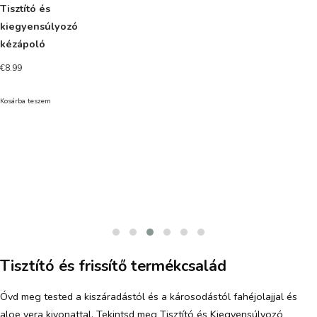
Tisztító és
kiegyensúlyozó
kézápoló
€
8.99
Kosárba teszem
Tisztító és frissítő termékcsalád
Óvd meg tested a kiszáradástól és a károsodástól fahéjolajjal és
aloe vera kivonattal. Tekintsd meg Tisztító és Kiegyensúlyozó