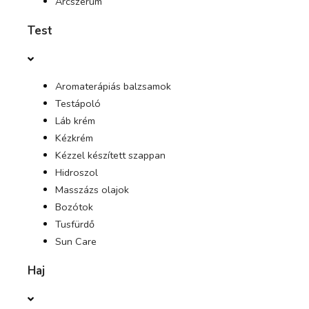
Arcszérum
Test
AJÁNLATOK
FOLYÓIRAT
Aromaterápiás balzsamok
Testápoló
Láb krém
Kézkrém
Kézzel készített szappan
Hidroszol
Masszázs olajok
Bozótok
Tusfürdő
Sun Care
Haj