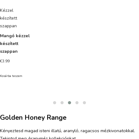
Kézzel
készített
szappan
Mangó kézzel
készített
szappan
€
3.99
Kosárba teszem
Golden Honey Range
Kényeztesd magad isteni illatú, aranyló, ragacsos mézkivonatokkal.
Tekintsd meg Aranyméz kollekciónkat.