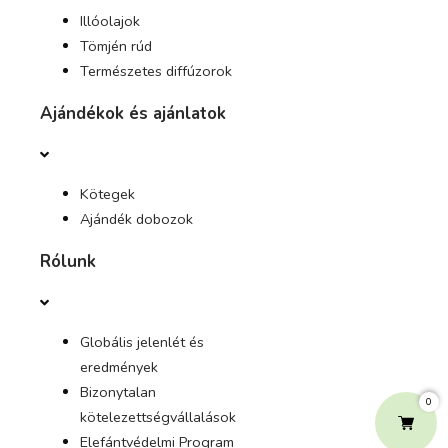
Illóolajok
Tömjén rúd
Természetes diffúzorok
Ajándékok és ajánlatok
Kötegek
Ajándék dobozok
Rólunk
Globális jelenlét és
eredmények
Bizonytalan
0
kötelezettségvállalások
Elefántvédelmi Program