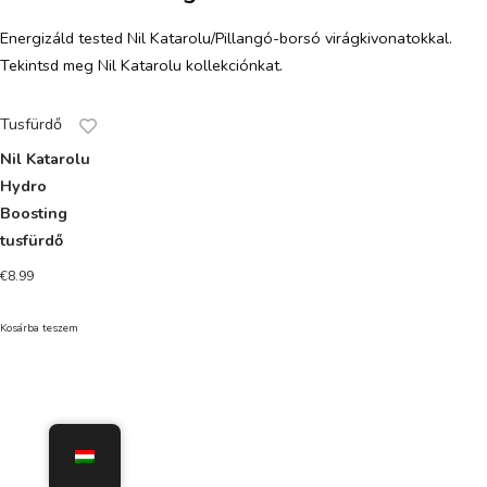
Energizáld tested Nil Katarolu/Pillangó-borsó virágkivonatokkal.
Tekintsd meg Nil Katarolu kollekciónkat.
Tusfürdő
Nil Katarolu
Hydro
Boosting
tusfürdő
€
8.99
Kosárba teszem