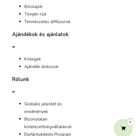
Illóolajok
Tömjén rúd
Természetes diffúzorok
Ajándékok és ajánlatok
Kötegek
Ajándék dobozok
Rólunk
Globális jelenlét és
eredmények
Bizonytalan
0
kötelezettségvállalások
Elefántvédelmi Program