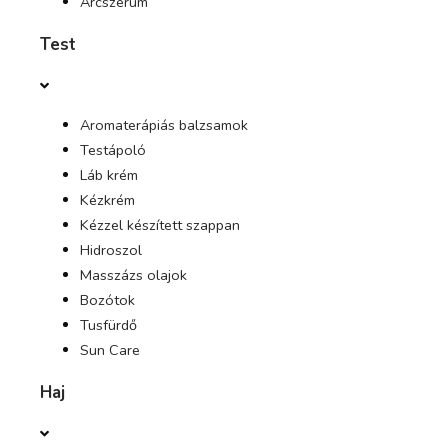
Arcszérum
Test
AJÁNLATOK
FOLYÓIRAT
Aromaterápiás balzsamok
Testápoló
Láb krém
Kézkrém
Kézzel készített szappan
Hidroszol
Masszázs olajok
Bozótok
Tusfürdő
Sun Care
Haj