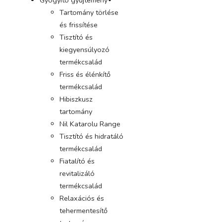
Tartomány törlése
és frissítése
Tisztító és
kiegyensúlyozó
termékcsalád
Friss és élénkítő
termékcsalád
Hibiszkusz
tartomány
Nil Katarolu Range
Tisztító és hidratáló
termékcsalád
Fiatalító és
revitalizáló
termékcsalád
Relaxációs és
tehermentesítő