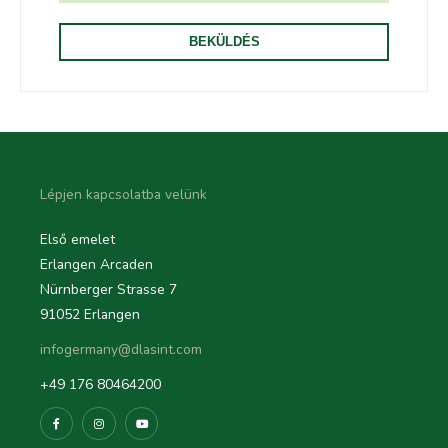
Lépjen kapcsolatba velünk
Első emelet
Erlangen Arcaden
Nürnberger Strasse 7
91052 Erlangen
infogermany@dlasint.com
+49 176 80464200