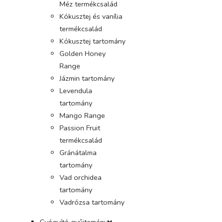
Méz termékcsalád
Kókusztej és vanília
termékcsalád
Kókusztej tartomány
Golden Honey
Range
Jázmin tartomány
Levendula
tartomány
Mango Range
Passion Fruit
termékcsalád
Gránátalma
tartomány
Vad orchidea
tartomány
Vadrózsa tartomány
Gyógyító gyűjtemény