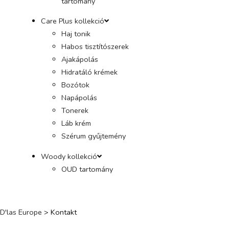
tartomány
Care Plus kollekció
Haj tonik
Habos tisztítószerek
Ajakápolás
Hidratáló krémek
Bozótok
Napápolás
Tonerek
Láb krém
Szérum gyűjtemény
Woody kollekció
OUD tartomány
D'las Europe
>
Kontakt