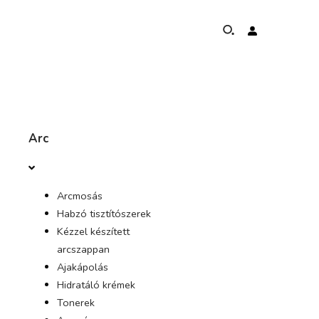
RÓL RŐL
Arc
ELEFÁNTVÉDELMI PROGRAM
Arcmosás
GLOBÁLIS JELENLÉT ÉS EREDMÉNYEK
Habzó tisztítószerek
Kézzel készített
BIZONYTALAN KÖTELEZETTSÉGVÁLLALÁSOK
arcszappan
Ajakápolás
KONTAKT
Hidratáló krémek
Tonerek
ÜZLET