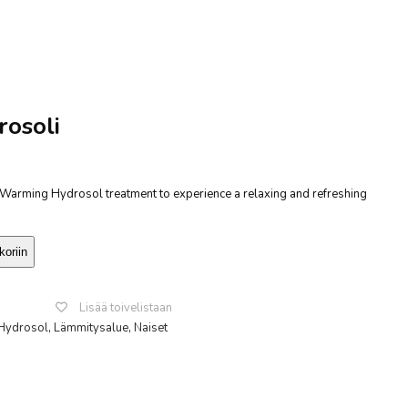
rosoli
Warming Hydrosol treatment to experience a relaxing and refreshing
koriin
Lisää toivelistaan
Hydrosol
,
Lämmitysalue
,
Naiset
sApp
ssenger
Share