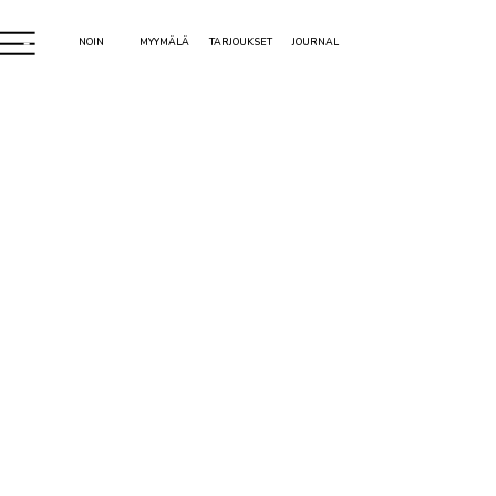
NOIN
MYYMÄLÄ
TARJOUKSET
JOURNAL