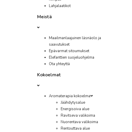
Lahjalaatikot
Meistä
Maailmanlaajuinen läsnäolo ja
saavutukset
Epävarmat sitoumukset
Elefanttien suojeluohjelma
Ota yhteyttä
Kokoelmat
Aromaterapia kokoelma
Jäähdytysalue
Energisoiva alue
Ravitseva valikoima
Nuorentava valikoima
Rentouttava alue