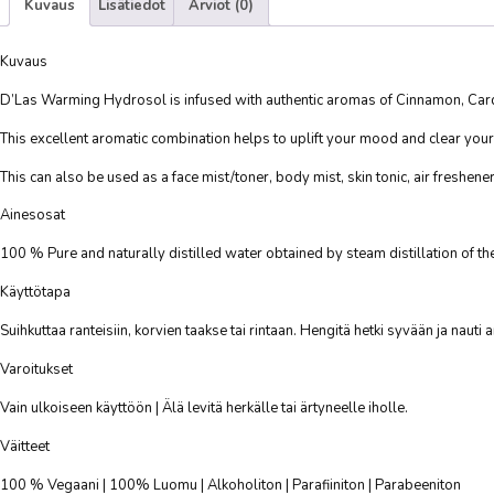
Kuvaus
Lisätiedot
Arviot (0)
Kuvaus
D’Las Warming Hydrosol is infused with authentic aromas of Cinnamon, Ca
This excellent aromatic combination helps to uplift your mood and clear your
This can also be used as a face mist/toner, body mist, skin tonic, air freshener
Ainesosat
100 % Pure and naturally distilled water obtained by steam distillation of t
Käyttötapa
Suihkuttaa ranteisiin, korvien taakse tai rintaan. Hengitä hetki syvään ja nauti
Varoitukset
Vain ulkoiseen käyttöön | Älä levitä herkälle tai ärtyneelle iholle.
Väitteet
100 % Vegaani | 100% Luomu | Alkoholiton | Parafiiniton | Parabeeniton