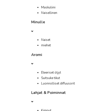
Maskuliini
Naisellinen
Minulle
Naiset
miehet
Aromi
Eteeriset öljyt
Suitsuke tikut
Luonnolliset diffuusorit
Lahjat & Poiminnat
Kimput