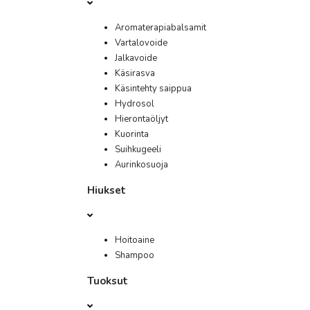
Aromaterapiabalsamit
Vartalovoide
Jalkavoide
Käsirasva
Käsintehty saippua
Hydrosol
Hierontaöljyt
Kuorinta
Suihkugeeli
Aurinkosuoja
Hiukset
Hoitoaine
Shampoo
Tuoksut