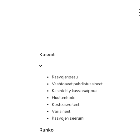
Kasvot
Kasvojenpesu
Vaahtoavat puhdistusaineet
Käsintehty kasvosaippua
Huultenhoito
Kosteusvoiteet
Väriaineet
Kasvojen seerumi
Runko