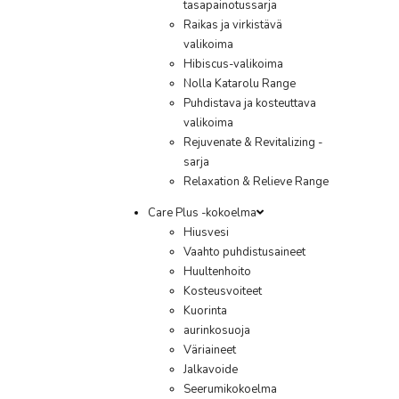
tasapainotussarja
Raikas ja virkistävä
valikoima
Hibiscus-valikoima
Nolla Katarolu Range
Puhdistava ja kosteuttava
valikoima
Rejuvenate & Revitalizing -
sarja
Relaxation & Relieve Range
Care Plus -kokoelma
Hiusvesi
Vaahto puhdistusaineet
Huultenhoito
Kosteusvoiteet
Kuorinta
aurinkosuoja
Väriaineet
Jalkavoide
Seerumikokoelma