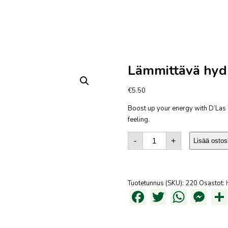
Lämmittävä hyd
€
5.50
Boost up your energy with D’Las 
feeling.
Warming
Hydrosol
-
+
Lisää ostos
määrä
Tuotetunnus (SKU):
220
Osastot:
Facebook
Twitter
What
Me