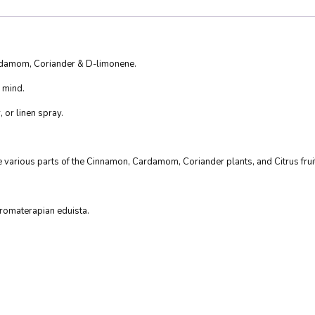
rdamom, Coriander & D-limonene.
 mind.
, or linen spray.
he various parts of the Cinnamon, Cardamom, Coriander plants, and Citrus frui
 aromaterapian eduista.