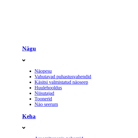
Nägu
Näopesu
Vahutavad puhastusvahendid
Käsitsi valmistatud näoseep
Huulehooldus
Niisutajad
Toonerid
Näo seerum
Keha