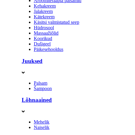
Aroomiteraapia palsamid
Kehakreem
Jalakreem
Kätekreem
Käsitsi valmistatud seep
Hüdrosool
Massaažiõlid
Koorikud
Dušigeel
Päikesehooldus
Juuksed
Palsam
Šampoon
Lõhnaained
Mehelik
Naiselik