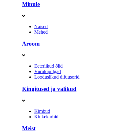
Minule
Naised
Mehed
Aroom
Eeterlikud õlid
Viirukipulgad
Looduslikud difuusorid
Kingitused ja valikud
Kimbud
Kinkekarbid
Meist