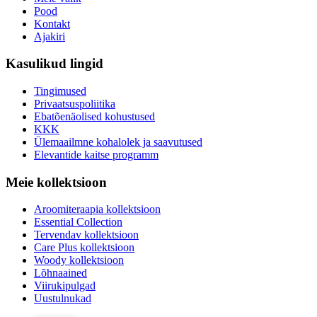
Pood
Kontakt
Ajakiri
Kasulikud lingid
Tingimused
Privaatsuspoliitika
Ebatõenäolised kohustused
KKK
Ülemaailmne kohalolek ja saavutused
Elevantide kaitse programm
Meie kollektsioon
Aroomiteraapia kollektsioon
Essential Collection
Tervendav kollektsioon
Care Plus kollektsioon
Woody kollektsioon
Lõhnaained
Viirukipulgad
Uustulnukad