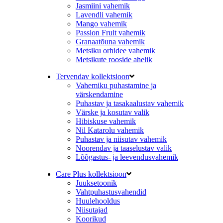
Jasmiini vahemik
Lavendli vahemik
Mango vahemik
Passion Fruit vahemik
Granaatõuna vahemik
Metsiku orhidee vahemik
Metsikute rooside ahelik
Tervendav kollektsioon
Vahemiku puhastamine ja
värskendamine
Puhastav ja tasakaalustav vahemik
Värske ja kosutav valik
Hibiskuse vahemik
Nil Katarolu vahemik
Puhastav ja niisutav vahemik
Noorendav ja taaselustav valik
Lõõgastus- ja leevendusvahemik
Care Plus kollektsioon
Juuksetoonik
Vahtpuhastusvahendid
Huulehooldus
Niisutajad
Koorikud