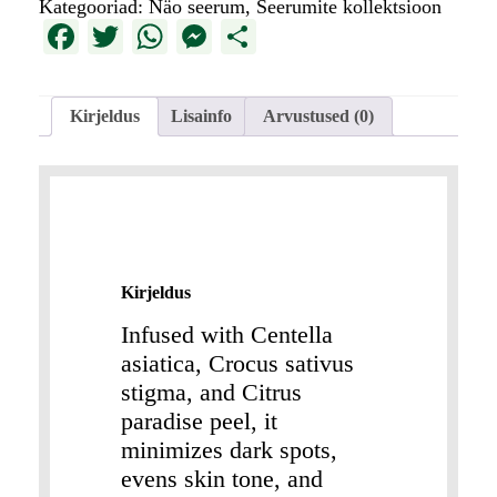
Kategooriad:
Näo seerum
,
Seerumite kollektsioon
Facebook
Twitter
WhatsApp
Messenger
Share
Kirjeldus
Lisainfo
Arvustused (0)
Kirjeldus
Infused with Centella
asiatica, Crocus sativus
stigma, and Citrus
paradise peel, it
minimizes dark spots,
evens skin tone, and