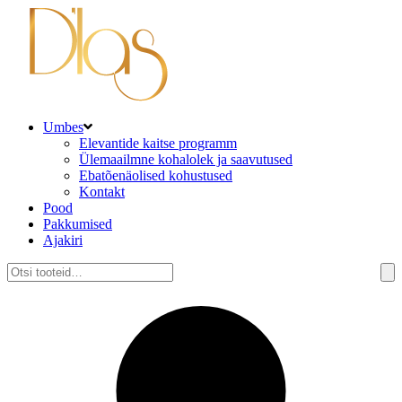
Umbes
Elevantide kaitse programm
Ülemaailmne kohalolek ja saavutused
Ebatõenäolised kohustused
Kontakt
Pood
Pakkumised
Ajakiri
Otsi: