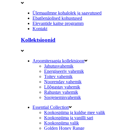
Ülemaailmne kohalolek ja saavutused
Ebatõenäolised kohustused
Elevantide kaitse programm
Kontakt
Kollektsioonid
Aroomiteraapia kollektsioon
Jahutusvahemik
Energiseeriv vahemik
Toitev vahemik
Noorendav vahemik
Lõõgastav vahemik
Rahustav vahemik
Soojenemisvahemik
Essential Collection
Kookospiima ja kuldse mee valik
Kookospiima ja vanilli sari
Kookospiima valik
Golden Honey Range