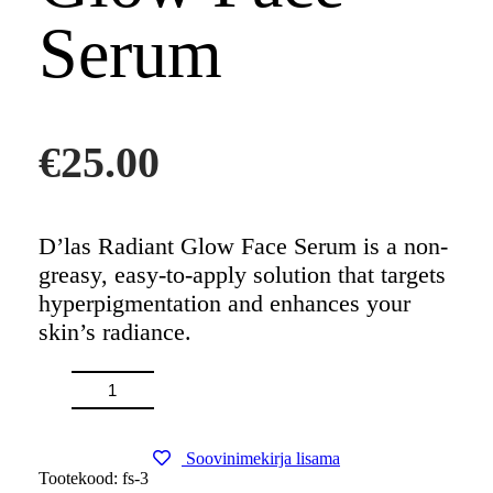
Serum
€
25.00
D’las Radiant Glow Face Serum is a non-
greasy, easy-to-apply solution that targets
hyperpigmentation and enhances your
skin’s radiance.
D'las
-
+
LISA KORVI
Radiant
Glow
Face
Serum
Soovinimekirja lisama
kogus
Tootekood:
fs-3