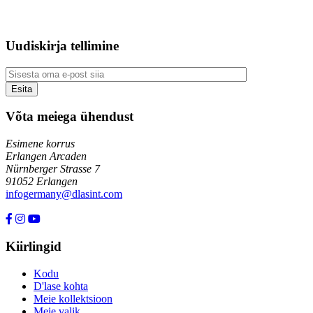
Uudiskirja tellimine
Võta meiega ühendust
Esimene korrus
Erlangen Arcaden
Nürnberger Strasse 7
91052 Erlangen
infogermany@dlasint.com
+49 176 80464200
Kiirlingid
Kodu
D'lase kohta
Meie kollektsioon
Meie valik