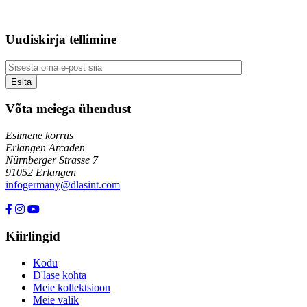
Uudiskirja tellimine
Võta meiega ühendust
Esimene korrus
Erlangen Arcaden
Nürnberger Strasse 7
91052 Erlangen
infogermany@dlasint.com
+49 176 80464200
Kiirlingid
Kodu
D'lase kohta
Meie kollektsioon
Meie valik