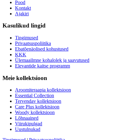
Pood
Kontakt
Ajakiri
Kasulikud lingid
Tingimused
Privaatsuspoliitika
Ebatõenäolised kohustused
KKK
Ülemaailmne kohalolek ja saavutused
Elevantide kaitse programm
Meie kollektsioon
Aroomiteraapia kollektsioon
Essential Collection
Tervendav kollektsioon
Care Plus kollektsioon
Woody kollektsioon
Lõhnaained
Viirukipulgad
Uustulnukad
Tingimused
|
Privaatsuspoliitika