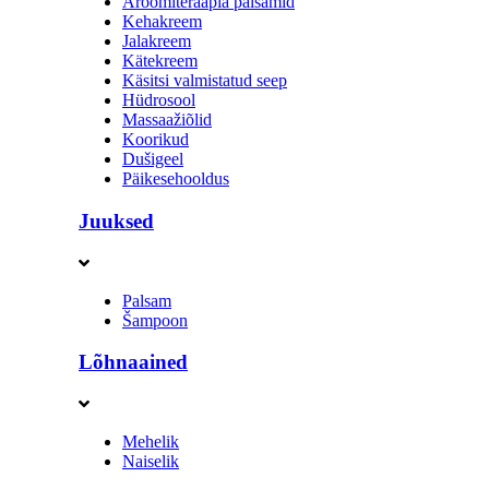
Aroomiteraapia palsamid
Kehakreem
Jalakreem
Kätekreem
Käsitsi valmistatud seep
Hüdrosool
Massaažiõlid
Koorikud
Dušigeel
Päikesehooldus
Juuksed
Palsam
Šampoon
Lõhnaained
Mehelik
Naiselik