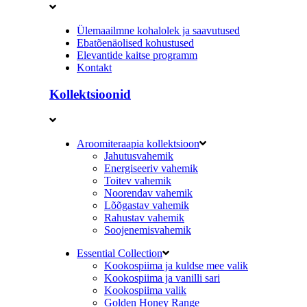
Ülemaailmne kohalolek ja saavutused
Ebatõenäolised kohustused
Elevantide kaitse programm
Kontakt
Kollektsioonid
Aroomiteraapia kollektsioon
Jahutusvahemik
Energiseeriv vahemik
Toitev vahemik
Noorendav vahemik
Lõõgastav vahemik
Rahustav vahemik
Soojenemisvahemik
Essential Collection
Kookospiima ja kuldse mee valik
Kookospiima ja vanilli sari
Kookospiima valik
Golden Honey Range