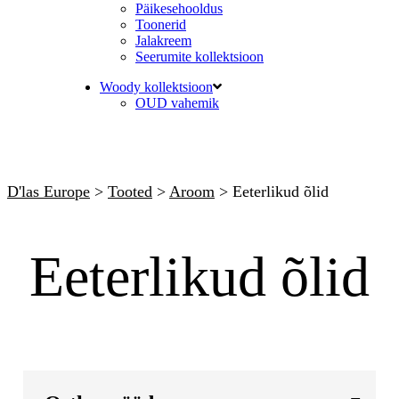
Päikesehooldus
Toonerid
Jalakreem
Seerumite kollektsioon
Woody kollektsioon
OUD vahemik
D'las Europe
>
Tooted
>
Aroom
>
Eeterlikud õlid
Eeterlikud õlid