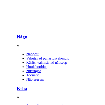
Nägu
Näopesu
Vahutavad puhastusvahendid
Käsitsi valmistatud näoseep
Huulehooldus
Niisutajad
Toonerid
Näo seerum
Keha