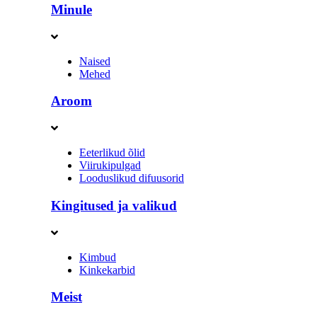
Minule
Naised
Mehed
Aroom
Eeterlikud õlid
Viirukipulgad
Looduslikud difuusorid
Kingitused ja valikud
Kimbud
Kinkekarbid
Meist