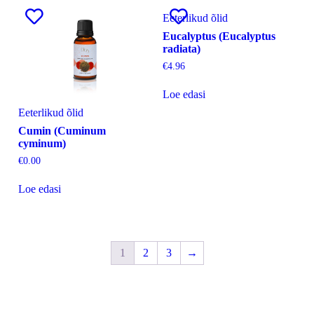
Eeterlikud õlid
Eucalyptus (Eucalyptus
radiata)
€
4.96
Loe edasi
Eeterlikud õlid
Cumin (Cuminum
cyminum)
€
0.00
Loe edasi
1
2
3
→