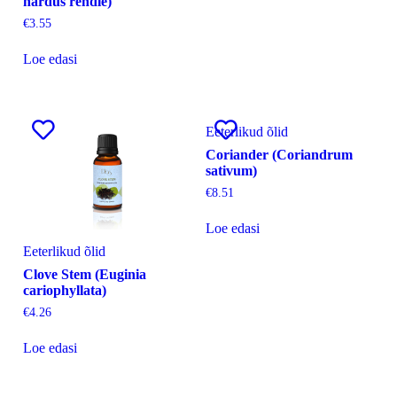
nardus rendle)
€
3.55
Loe edasi
Eeterlikud õlid
Coriander (Coriandrum
sativum)
€
8.51
Loe edasi
Eeterlikud õlid
Clove Stem (Euginia
cariophyllata)
€
4.26
Loe edasi