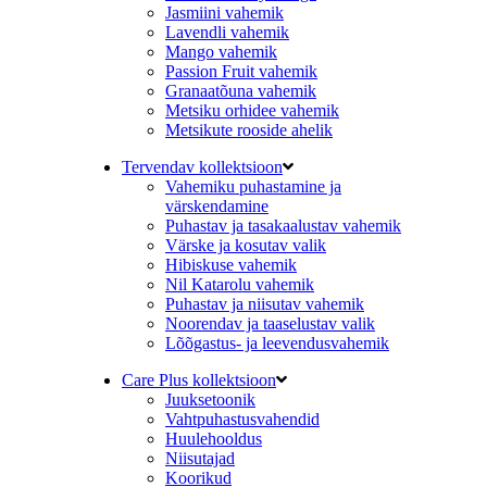
Jasmiini vahemik
Lavendli vahemik
Mango vahemik
Passion Fruit vahemik
Granaatõuna vahemik
Metsiku orhidee vahemik
Metsikute rooside ahelik
Tervendav kollektsioon
Vahemiku puhastamine ja
värskendamine
Puhastav ja tasakaalustav vahemik
Värske ja kosutav valik
Hibiskuse vahemik
Nil Katarolu vahemik
Puhastav ja niisutav vahemik
Noorendav ja taaselustav valik
Lõõgastus- ja leevendusvahemik
Care Plus kollektsioon
Juuksetoonik
Vahtpuhastusvahendid
Huulehooldus
Niisutajad
Koorikud