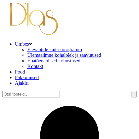
Umbes
Elevantide kaitse programm
Ülemaailmne kohalolek ja saavutused
Ebatõenäolised kohustused
Kontakt
Pood
Pakkumised
Ajakiri
Otsi: