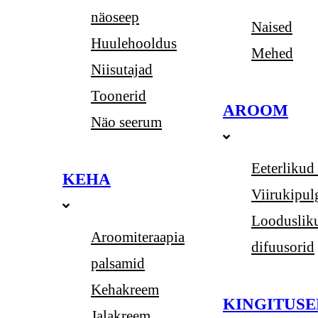
näoseep
Naised
Huulehooldus
Mehed
Niisutajad
Toonerid
AROOM
Näo seerum
Eeterlikud 
KEHA
Viirukipul
Looduslik
Aroomiteraapia
difuusorid
palsamid
Kehakreem
KINGITUSE
Jalakreem