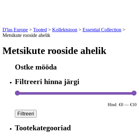
D'las Europe
>
Tooted
>
Kollektsioon
>
Essential Collection
>
Metsikute rooside ahelik
Metsikute rooside ahelik
Ostke mööda
Filtreeri hinna järgi
Hind:
€0
—
€10
Filtreeri
Tootekategooriad