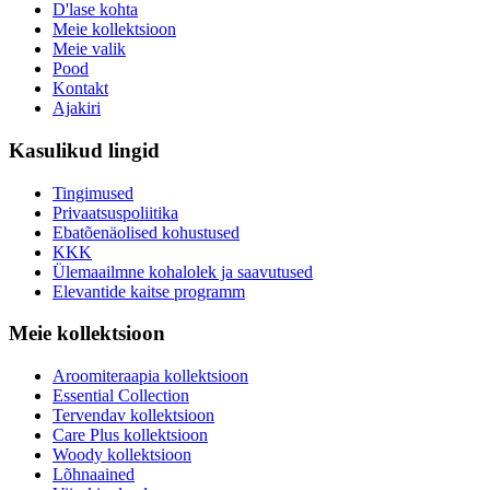
D'lase kohta
Meie kollektsioon
Meie valik
Pood
Kontakt
Ajakiri
Kasulikud lingid
Tingimused
Privaatsuspoliitika
Ebatõenäolised kohustused
KKK
Ülemaailmne kohalolek ja saavutused
Elevantide kaitse programm
Meie kollektsioon
Aroomiteraapia kollektsioon
Essential Collection
Tervendav kollektsioon
Care Plus kollektsioon
Woody kollektsioon
Lõhnaained