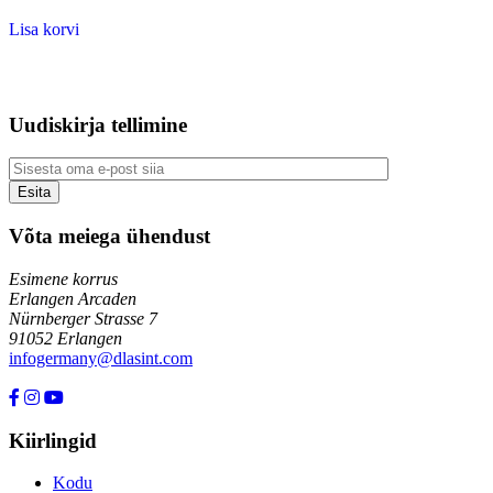
Lisa korvi
Uudiskirja tellimine
Võta meiega ühendust
Esimene korrus
Erlangen Arcaden
Nürnberger Strasse 7
91052 Erlangen
infogermany@dlasint.com
+49 176 80464200
Kiirlingid
Kodu