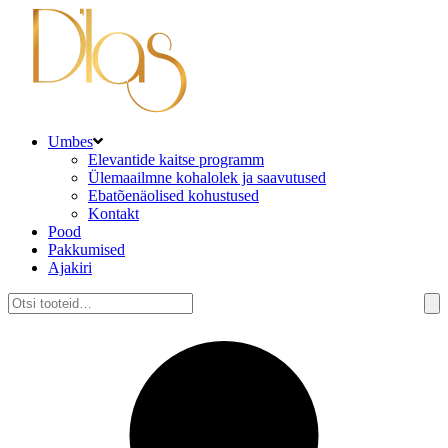
Umbes
Elevantide kaitse programm
Ülemaailmne kohalolek ja saavutused
Ebatõenäolised kohustused
Kontakt
Pood
Pakkumised
Ajakiri
Otsi: