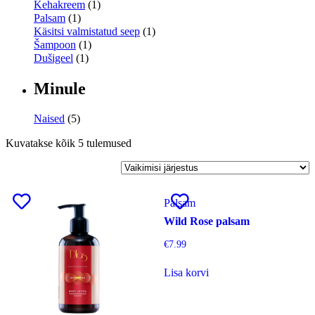
Kehakreem
(1)
Palsam
(1)
Käsitsi valmistatud seep
(1)
Šampoon
(1)
Dušigeel
(1)
Minule
Naised
(5)
Kuvatakse kõik 5 tulemused
Palsam
Wild Rose palsam
€
7.99
Lisa korvi