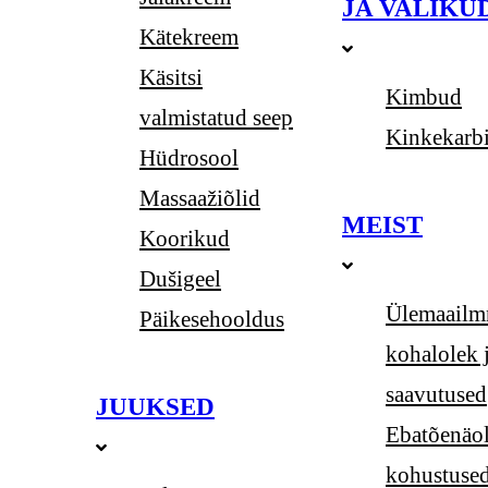
JA VALIKU
Kätekreem
Käsitsi
Kimbud
valmistatud seep
Kinkekarb
Hüdrosool
Massaažiõlid
MEIST
Koorikud
Dušigeel
Ülemaailm
Päikesehooldus
kohalolek 
saavutused
JUUKSED
Ebatõenäol
kohustuse