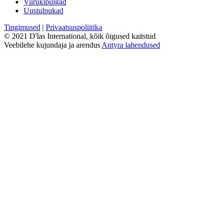
Viirukipulgad
Uustulnukad
Tingimused
|
Privaatsuspoliitika
© 2021 D'las International, kõik õigused kaitstud
Veebilehe kujundaja ja arendus
Antyra lahendused