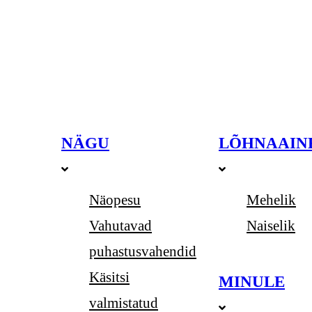
NÄGU
LÕHNAAIN
Näopesu
Mehelik
Vahutavad
Naiselik
puhastusvahendid
Käsitsi
MINULE
valmistatud