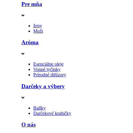
Pre mňa
ženy
Muži
Aróma
Esenciálne oleje
Vonné tyčinky
Prírodné difúzory
Darčeky a výbery
Balíky
Darčekové krabičky
O nás