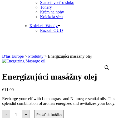
Starostlivosť o slnko
Tonery
Krém na nohy
Kolekcia séra
Kolekcia Woody
Rozsah OUD
D'las Europe
>
Produkty
>
Energizujúci masážny olej
Energizujúci masážny olej
€
11.00
Recharge yourself with Lemongrass and Nutmeg essential oils. This
splendid combination of aromas energizes and revitalizes your body.
množstvo
-
+
Pridať do košíka
Energizing