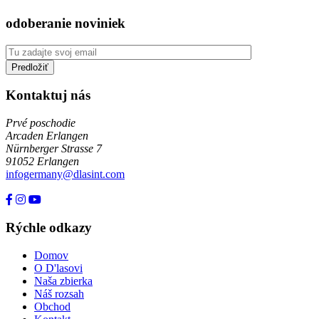
odoberanie noviniek
Kontaktuj nás
Prvé poschodie
Arcaden Erlangen
Nürnberger Strasse 7
91052 Erlangen
infogermany@dlasint.com
+49 176 80464200
Rýchle odkazy
Domov
O D'lasovi
Naša zbierka
Náš rozsah
Obchod