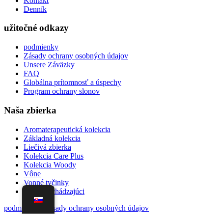
Kontakt
Denník
užitočné odkazy
podmienky
Zásady ochrany osobných údajov
Unsere Záväzky
FAQ
Globálna prítomnosť a úspechy
Program ochrany slonov
Naša zbierka
Aromaterapeutická kolekcia
Základná kolekcia
Liečivá zbierka
Kolekcia Care Plus
Kolekcia Woody
Vône
Vonné tyčinky
Novo prichádzajúci
podmienky
|
Zásady ochrany osobných údajov
© 2021 D'las International, Všetky práva vyhradené