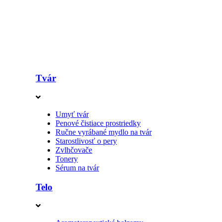
Tvár
Umyť tvár
Penové čistiace prostriedky
Ručne vyrábané mydlo na tvár
Starostlivosť o pery
Zvlhčovače
Tonery
Sérum na tvár
Telo