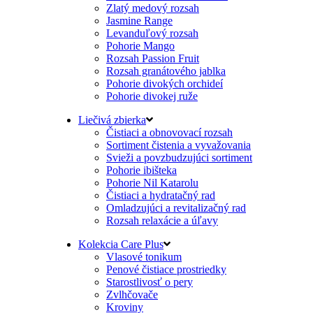
Zlatý medový rozsah
Jasmine Range
Levanduľový rozsah
Pohorie Mango
Rozsah Passion Fruit
Rozsah granátového jablka
Pohorie divokých orchideí
Pohorie divokej ruže
Liečivá zbierka
Čistiaci a obnovovací rozsah
Sortiment čistenia a vyvažovania
Svieži a povzbudzujúci sortiment
Pohorie ibišteka
Pohorie Nil Katarolu
Čistiaci a hydratačný rad
Omladzujúci a revitalizačný rad
Rozsah relaxácie a úľavy
Kolekcia Care Plus
Vlasové tonikum
Penové čistiace prostriedky
Starostlivosť o pery
Zvlhčovače
Kroviny