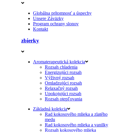
Globálna prítomnosť a úspechy
Unsere Záväzky
Program ochrany slonov
Kontakt
zbierky
Aromaterapeutická kolekcia
Rozsah chladenia
Energizujúci rozsah
Výživný rozsah
Omladzujúci rozsah
Relaxačný rozsah
Upokojujúci rozsah
Rozsah otepľovania
Základná kolekcia
Rad kokosového mlieka a zlatého
medu
Rad kokosového mlieka a vanilky
Rozsah kokosového mlieka