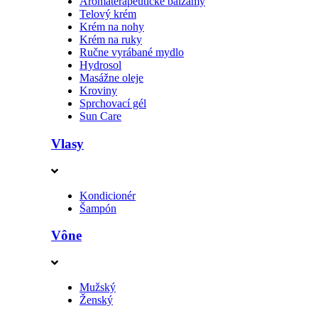
Aromaterapeutické balzamy
Telový krém
Krém na nohy
Krém na ruky
Ručne vyrábané mydlo
Hydrosol
Masážne oleje
Kroviny
Sprchovací gél
Sun Care
Vlasy
Kondicionér
Šampón
Vône
Mužský
Ženský