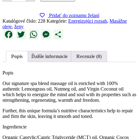
Massage
oil
Pridať do zoznamu želaní
Katalógové číslo:
228
Kategórie:
Energizujúci rozsah
,
Masážne
oleje
,
ženy
Facebook
Twitter
WhatsApp
Messenger
Share
Popis
Ďalšie informácie
Recenzie (0)
Popis
Our signature spa blend massage oil is enriched with 100%
authentic Lemongrass oil, Nutmeg oil, and Virgin Coconut oil
which helps to energize the mind and soul with its properties such as
strengthening, regenerating, warmth and freedom.
Further, this unique formula’s nutritive characteristics help to repair
and firm the skin, leaving it smooth and toned.
Ingrediencie
Organic Caprylic/Capric Triglyceride (MCT) oil, Organic Cocos