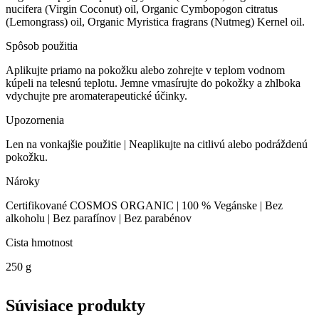
nucifera (Virgin Coconut) oil, Organic Cymbopogon citratus
(Lemongrass) oil, Organic Myristica fragrans (Nutmeg) Kernel oil.
Spôsob použitia
Aplikujte priamo na pokožku alebo zohrejte v teplom vodnom
kúpeli na telesnú teplotu. Jemne vmasírujte do pokožky a zhlboka
vdychujte pre aromaterapeutické účinky.
Upozornenia
Len na vonkajšie použitie | Neaplikujte na citlivú alebo podráždenú
pokožku.
Nároky
Certifikované COSMOS ORGANIC | 100 % Vegánske | Bez
alkoholu | Bez parafínov | Bez parabénov
Cista hmotnost
250 g
Súvisiace produkty