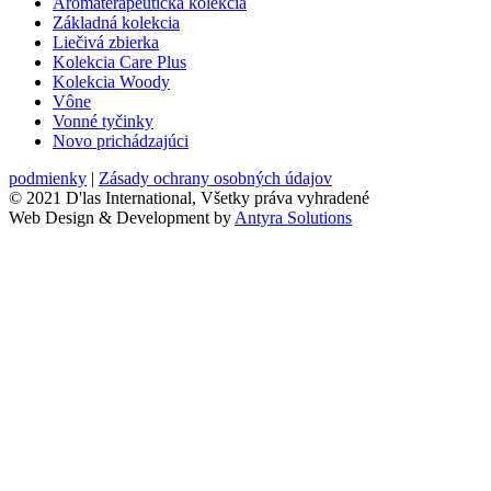
Aromaterapeutická kolekcia
Základná kolekcia
Liečivá zbierka
Kolekcia Care Plus
Kolekcia Woody
Vône
Vonné tyčinky
Novo prichádzajúci
podmienky
|
Zásady ochrany osobných údajov
© 2021 D'las International, Všetky práva vyhradené
Web Design & Development by
Antyra Solutions