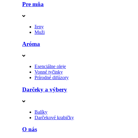
Pre mňa
ženy
Muži
Aróma
Esenciálne oleje
Vonné tyčinky
Prírodné difúzory
Darčeky a výbery
Balíky
Darčekové krabičky
O nás