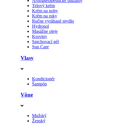
Aromaterapeutické balzamy
Telový krém
Krém na nohy
Krém na ruky
Ručne vyrábané mydlo
Hydrosol
Masážne oleje
Kroviny
Sprchovací gél
Sun Care
Vlasy
Kondicionér
Šampón
Vône
Mužský
Ženský