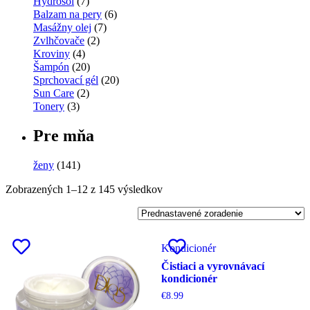
Hydrosol
(7)
Balzam na pery
(6)
Masážny olej
(7)
Zvlhčovače
(2)
Kroviny
(4)
Šampón
(20)
Sprchovací gél
(20)
Sun Care
(2)
Tonery
(3)
Pre mňa
ženy
(141)
Zobrazených 1–12 z 145 výsledkov
Kondicionér
Čistiaci a vyrovnávací
kondicionér
€
8.99