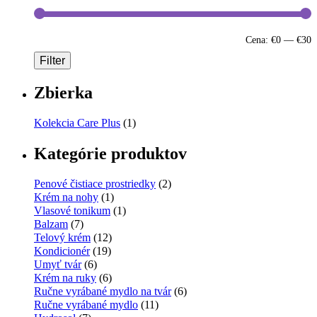
Cena:
€0
—
€30
Filter
Zbierka
Kolekcia Care Plus
(1)
Kategórie produktov
Penové čistiace prostriedky
(2)
Krém na nohy
(1)
Vlasové tonikum
(1)
Balzam
(7)
Telový krém
(12)
Kondicionér
(19)
Umyť tvár
(6)
Krém na ruky
(6)
Ručne vyrábané mydlo na tvár
(6)
Ručne vyrábané mydlo
(11)