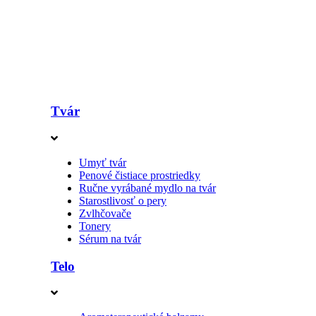
Tvár
Umyť tvár
Penové čistiace prostriedky
Ručne vyrábané mydlo na tvár
Starostlivosť o pery
Zvlhčovače
Tonery
Sérum na tvár
Telo