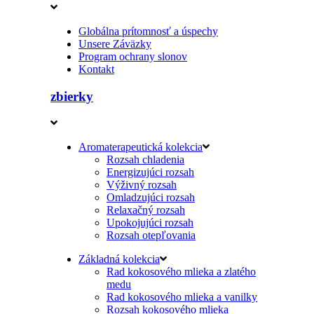
Globálna prítomnosť a úspechy
Unsere Záväzky
Program ochrany slonov
Kontakt
zbierky
Aromaterapeutická kolekcia
Rozsah chladenia
Energizujúci rozsah
Výživný rozsah
Omladzujúci rozsah
Relaxačný rozsah
Upokojujúci rozsah
Rozsah otepľovania
Základná kolekcia
Rad kokosového mlieka a zlatého
medu
Rad kokosového mlieka a vanilky
Rozsah kokosového mlieka