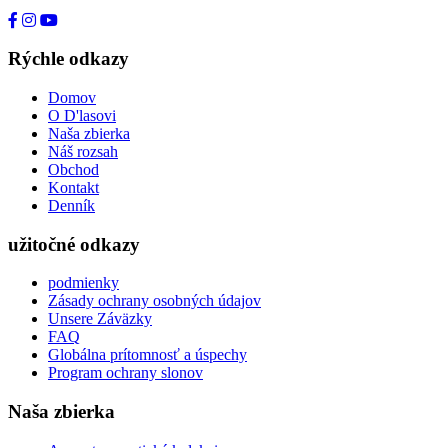
+49 176 80464200
Rýchle odkazy
Domov
O D'lasovi
Naša zbierka
Náš rozsah
Obchod
Kontakt
Denník
užitočné odkazy
podmienky
Zásady ochrany osobných údajov
Unsere Záväzky
FAQ
Globálna prítomnosť a úspechy
Program ochrany slonov
Naša zbierka