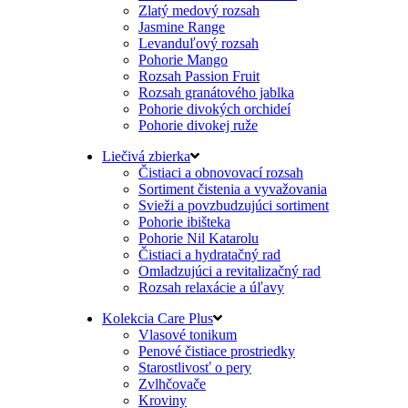
Zlatý medový rozsah
Jasmine Range
Levanduľový rozsah
Pohorie Mango
Rozsah Passion Fruit
Rozsah granátového jablka
Pohorie divokých orchideí
Pohorie divokej ruže
Liečivá zbierka
Čistiaci a obnovovací rozsah
Sortiment čistenia a vyvažovania
Svieži a povzbudzujúci sortiment
Pohorie ibišteka
Pohorie Nil Katarolu
Čistiaci a hydratačný rad
Omladzujúci a revitalizačný rad
Rozsah relaxácie a úľavy
Kolekcia Care Plus
Vlasové tonikum
Penové čistiace prostriedky
Starostlivosť o pery
Zvlhčovače
Kroviny