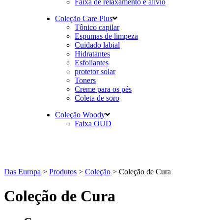
Faixa de relaxamento e alívio
Coleção Care Plus
Tônico capilar
Espumas de limpeza
Cuidado labial
Hidratantes
Esfoliantes
protetor solar
Toners
Creme para os pés
Coleta de soro
Coleção Woody
Faixa OUD
Das Europa
>
Produtos
>
Coleção
>
Coleção de Cura
Coleção de Cura