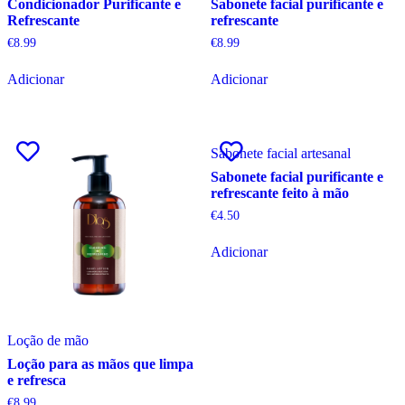
Condicionador Purificante e
Sabonete facial purificante e
Refrescante
refrescante
€
8.99
€
8.99
Adicionar
Adicionar
Sabonete facial artesanal
Sabonete facial purificante e
refrescante feito à mão
€
4.50
Adicionar
Loção de mão
Loção para as mãos que limpa
e refresca
€
8.99