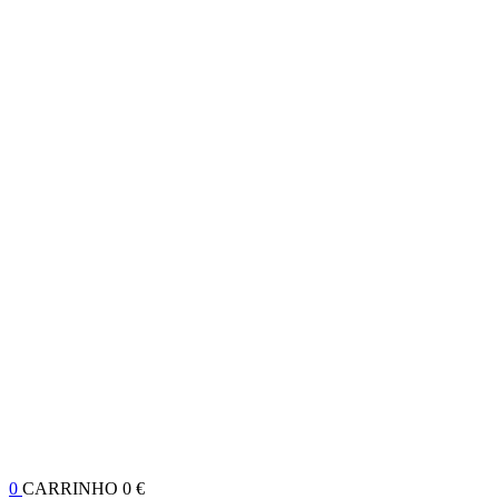
0
CARRINHO
0 €